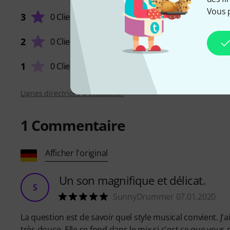
Vous 
SON
3
0 Clients
2
0 Clients
QUALIT
1
0 Clients
Lignes directrices d'évaluation
1
Commentaire
Afficher l'original
Un son magnifique et délicat.
S
SunnyDrummer 07.01.2020
La question est de savoir quel style musical convient. J
très douce. Elle se fond dans le mix si c'est ce que vous