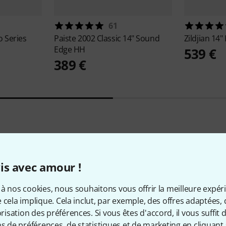
61
 Series
Paiste
2002 Classic 14" Sound
Zildjian
14" 
Edge HH
539 €
389 €
2
Évaluations des clients
is avec amour !
à nos cookies, nous souhaitons vous offrir la meilleure expér
 cela implique. Cela inclut, par exemple, des offres adaptées, 
5
/ 5
sation des préférences. Si vous êtes d'accord, il vous suffit d'
ns de préférences, de statistiques et de marketing en cliquant 