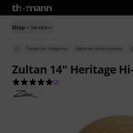
Shop
Service
Toutes les catégories
Batteries & Percussions
C
Zultan 14" Heritage Hi
5.0 étoiles sur 5 d'après 2 évaluatio
(
2
)