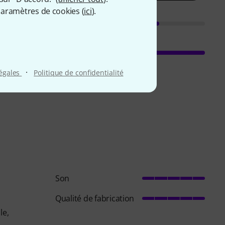
aramètres de cookies (
ici
).
·
légales
Politique de confidentialité
Son
Qualité de fabrication
le,