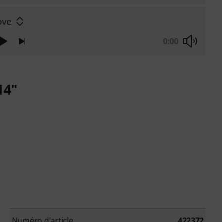
ove
0:00
14"
Numéro d'article
422372