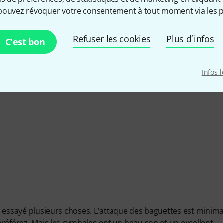
pouvez révoquer votre consentement à tout moment via les p
Refuser les cookies
Plus d´infos
C'est bon
É DE FABRICATION
Infos 
'ai essayé plusieurs choses. L'attaque des baguettes est minima
 préférez. Mais les cymbales ont un beau son et un excellent