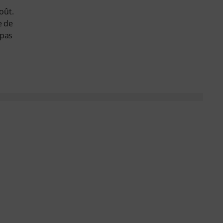
oût.
e de
 pas