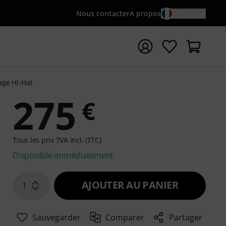
Nous contacter
A propos
FR / €
rrer la recherche avec le terme de recherche {searchTerm
age Hi-Hat
275
€
Tous les prix TVA incl. (TTC)
Disponible immédiatement
AJOUTER AU PANIER
1
Sauvegarder
Comparer
Partager