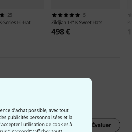
25
5
K-Series Hi-Hat
Zildjian
14" K Sweet Hats
Pa
498 €
1
ience d'achat possible, avec tout
des publicités personnalisées et la
accepter l'utilisation de cookies à
Évaluer
sur "D'accord!" (
afficher tout
).