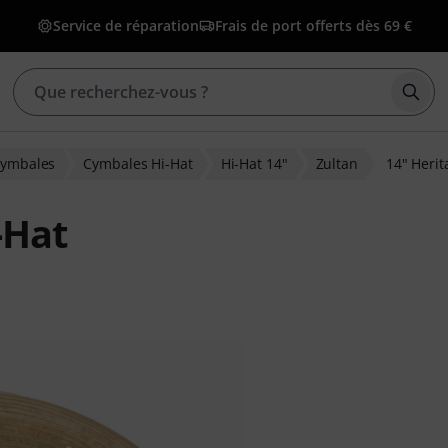
Service de réparation
Frais de port offerts dès 69 €
Déma
ymbales
Cymbales Hi-Hat
Hi-Hat 14"
Zultan
14" Herit
-Hat
ns clients