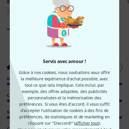
Edition
88 €
399 €
Meilleur prix sur 30
-7%
jours: 95 €
1
Évaluations des clients
Servis avec amour !
Évaluer
5
/ 5
Grâce à nos cookies, nous souhaitons vous offrir
UTILISATION
la meilleure expérience d'achat possible, avec
tout ce que cela implique. Cela inclut, par
exemple, des offres adaptées, des publicités
CARACTÉRISTIQUES
personnalisées et la mémorisation des
préférences. Si vous êtes d'accord, il vous suffit
d'accepter l'utilisation de cookies à des fins de
SON/QUALITÉ
préférences, de statistiques et de marketing en
cliquant sur "D'accord!" (
afficher tout
).
CONSOMMATION DE RESSOURCES