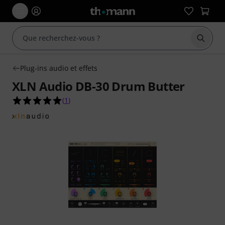
Démarr
Plug-ins audio et effets
XLN Audio DB-30 Drum Butter
5.0 étoiles sur 5 d'après 1 évaluations clients
(
1
)