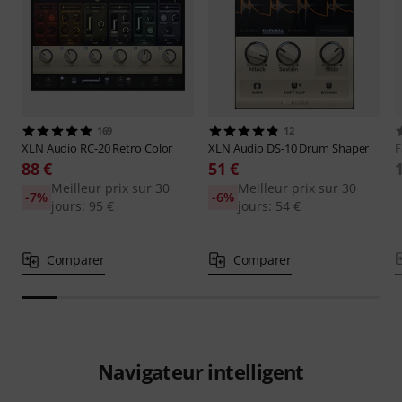
169
12
XLN Audio
RC-20 Retro Color
XLN Audio
DS-10 Drum Shaper
F
88 €
51 €
Meilleur prix sur 30
Meilleur prix sur 30
-7%
-6%
jours: 95 €
jours: 54 €
Comparer
Comparer
Navigateur intelligent