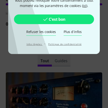
Vous pouvez révoquer votre consentement à tout
moment via les paramètres de cookies (
ici
).
Lignes directrices d'évaluation
C'est bon
0
Commentaire
Refuser les cookies
Plus d´infos
·
Infos légales
Politique de confidentialité
Le saviez-vous?
Tout
Guides