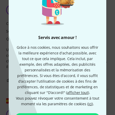
Excellent micro
K
Knajj 22.02.2025
Caractéristiques
Son
Servis avec amour !
Qualité de fabrication
Grâce à nos cookies, nous souhaitons vous offrir
Un micro qui n'a pas grand chose à envier à certains qui
la meilleure expérience d'achat possible, avec
coûtent deux fois plus cher. Excellent son, simulant le
tout ce que cela implique. Cela inclut, par
classique u87. Très bonne construction. S'il est assez lourd,
exemple, des offres adaptées, des publicités
il faut un bon pied pour supporter le poids.
personnalisées et la mémorisation des
préférences. Si vous êtes d'accord, il vous suffit
1
0
SIGNALER L'ÉVALUATION
d'accepter l'utilisation de cookies à des fins de
préférences, de statistiques et de marketing en
cliquant sur "D'accord!" (
afficher tout
).
Vous pouvez révoquer votre consentement à tout
Afficher l'original
moment via les paramètres de cookies (
ici
).
Bon microphone
F