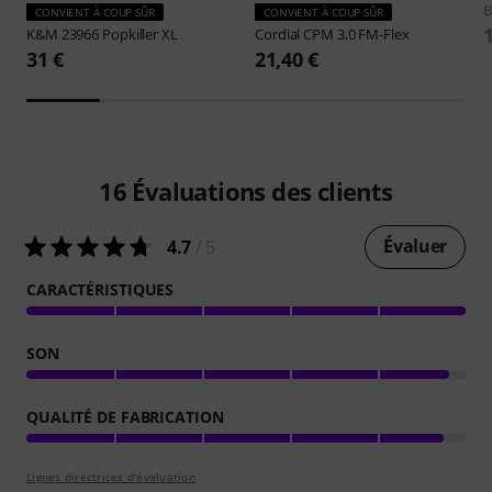
B
CONVIENT À COUP SÛR
CONVIENT À COUP SÛR
K&M
23966 Popkiller XL
Cordial
CPM 3,0 FM-Flex
31 €
21,40 €
16
Évaluations des clients
Évaluer
4.7
/ 5
CARACTÉRISTIQUES
SON
QUALITÉ DE FABRICATION
Lignes directrices d'évaluation