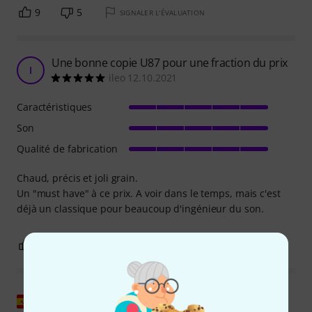
9
5
SIGNALER L'ÉVALUATION
Une bonne copie U87 pour une fraction du prix
I
ileo 12.10.2021
Caractéristiques
Son
Qualité de fabrication
Chaud, précis et joli grain.
Un "must have" à ce prix. A voir dans le temps, mais c'est
déjà un classique pour beaucoup d'ingénieur du son.
5
0
SIGNALER L'ÉVALUATION
Afficher l'original