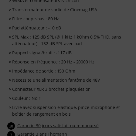
WIMA et condensateurs Nichicon
Transformateur de sortie de Cinemag USA
Filtre coupe-bas : 80 Hz
Pad atténuateur : -10 dB
SPL Max : 125 dB SPL (@ 1 kHz 1 kOhm 0,5% THD, sans
atténuateur) - 132 dB SPL avec pad
Rapport signal/bruit : -117 dB
Réponse en fréquence : 20 Hz - 20000 Hz
Impédance de sortie : 150 Ohm
Nécessite une alimentation fantôme de 48V
Connecteur XLR 3 broches plaquées or
Couleur : Noir
Livré avec suspension élastique, pince-microphone et
boîtier de rangement en bois
Garantie 30 jours satisfait ou remboursé
30
Garantie 3 ans Thomann
3