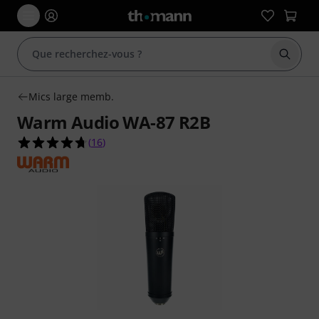
Démarr
Mics large memb.
Warm Audio WA-87 R2B
4.7 étoiles sur 5 d'après 16 évaluations clients
(
16
)