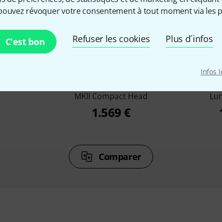
pouvez révoquer votre consentement à tout moment via les p
%
9%
Refuser les cookies
Plus d´infos
C'est bon
ETÉ
ONT ACHETÉ
ON
Infos 
mp V2
Victory Amplifiers VX Kraken
Victory 
MKII Compact Head
Lu
1.569 €
Comparer