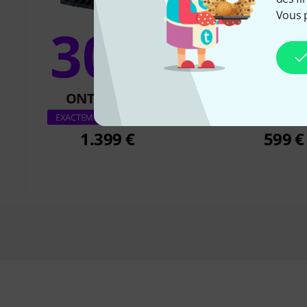
Vous 
30%
11
ONT ACHETÉ
ONT ACH
PRS MT 15 A
EXACTEMENT CE PRODUIT
1.399 €
599 €