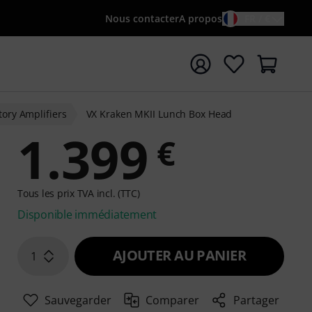
Nous contacter
A propos
FR / €
rrer la recherche avec le terme de recherche {searchTerm
tory Amplifiers
VX Kraken MKII Lunch Box Head
1.399
€
Tous les prix TVA incl. (TTC)
Disponible immédiatement
AJOUTER AU PANIER
1
Sauvegarder
Comparer
Partager