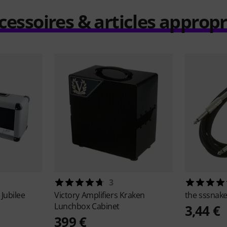
cessoires & articles appropr
3
 Jubilee
Victory Amplifiers
Kraken
the sssnak
Lunchbox Cabinet
3,44 €
399 €