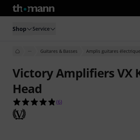
Shop
Service
···
Guitares & Basses
Amplis guitares électriqu
Victory Amplifiers VX
Head
4.8 étoiles sur 5 d'après 6 évaluatio
(
6
)