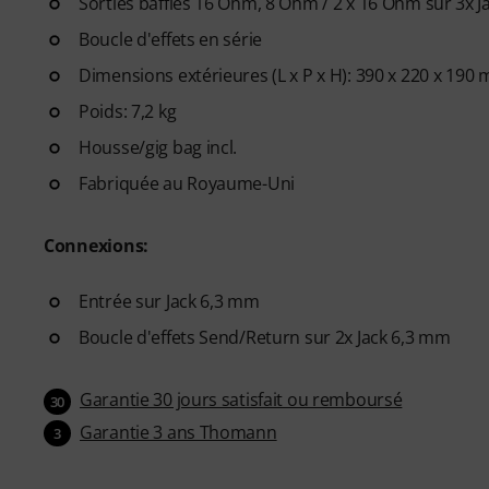
Sorties baffles 16 Ohm, 8 Ohm / 2 x 16 Ohm sur 3x 
Boucle d'effets en série
Dimensions extérieures (L x P x H): 390 x 220 x 190
Poids: 7,2 kg
Housse/gig bag incl.
Fabriquée au Royaume-Uni
Connexions:
Entrée sur Jack 6,3 mm
Boucle d'effets Send/Return sur 2x Jack 6,3 mm
Garantie 30 jours satisfait ou remboursé
30
Garantie 3 ans Thomann
3