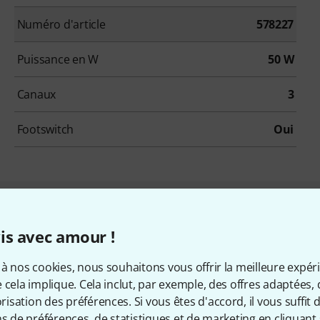
Numéro d'article
578227
Puissance en W
50 W
Canaux
3
Footswitch
Oui
qui ont regardé ce produit on
is avec amour !
à nos cookies, nous souhaitons vous offrir la meilleure expér
 cela implique. Cela inclut, par exemple, des offres adaptées, 
sation des préférences. Si vous êtes d'accord, il vous suffit d'
ns de préférences, de statistiques et de marketing en cliquant 