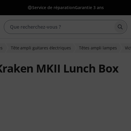
Service de réparation
Garantie 3 ans
Déma
es
Tête ampli guitares électriques
Têtes ampli lampes
Vic
 Kraken MKII Lunch Box
ns clients