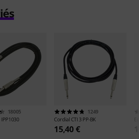
iés
18005
1249
e
IPP1030
Cordial
CTI 3 PP-BK
E
15,40 €
1