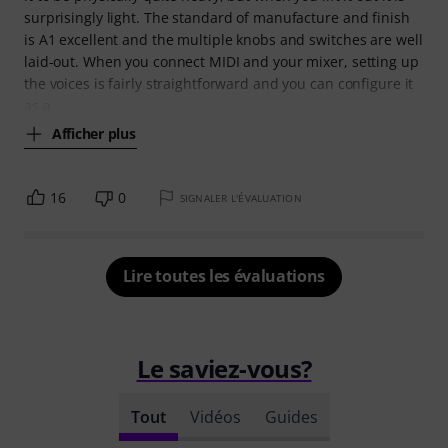
surprisingly light. The standard of manufacture and finish
is A1 excellent and the multiple knobs and switches are well
laid-out. When you connect MIDI and your mixer, setting up
the voices is fairly straightforward and you can configure it
as a
Afficher plus
16
0
SIGNALER L'ÉVALUATION
Lire toutes les évaluations
Le saviez-vous?
Tout
Vidéos
Guides