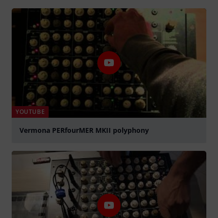
YOUTUBE
Vermona PERfourMER MKII polyphony
Jouer