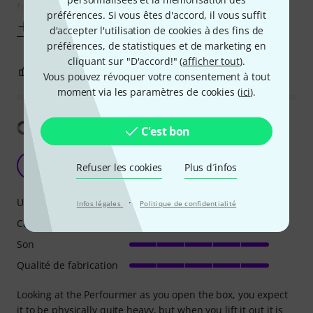
fait
préférences. Si vous êtes d'accord, il vous suffit
Afficher plus
d'accepter l'utilisation de cookies à des fins de
préférences, de statistiques et de marketing en
cliquant sur "D'accord!" (
afficher tout
).
1
1
SIGNALER L'ÉVALUATION
Vous pouvez révoquer votre consentement à tout
moment via les paramètres de cookies (
ici
).
Afficher la traduction
C'est bon
PerFOURmer 2 - analogue monster
A
Refuser les cookies
Plus d´infos
Adam581 24.09.2013
Utilisation
·
Infos légales
Politique de confidentialité
Caractéristiques
Son
Qualité de fabrication
Looking at the Perfourmer as you open the box, you expect
it to be physically quite heavy, but when you lift it out it is