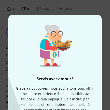
1
0
SIGNALER L'ÉVALUATION
Un synthétiseur analogique pensé comme un
instrument de musique
E
Emmanuel376 19.10.2012
Utilisation
Caractéristiques
Son
Qualité de fabrication
Servis avec amour !
Excellente machine taillée pour la scène et le studio, très
intuitive, un son magnifique et une fabrication solide. Un
Grâce à nos cookies, nous souhaitons vous offrir
véritable instrument de musique electronique qui met au
la meilleure expérience d'achat possible, avec
tapis tous les émulateurs logiciels. Architecture logique et
tout ce que cela implique. Cela inclut, par
pratique, entrées et sorties généreuses (à noter les entrées
exemple, des offres adaptées, des publicités
audio et les inserts). Pas de recall de paramètres, mais ça
personnalisées et la mémorisation des