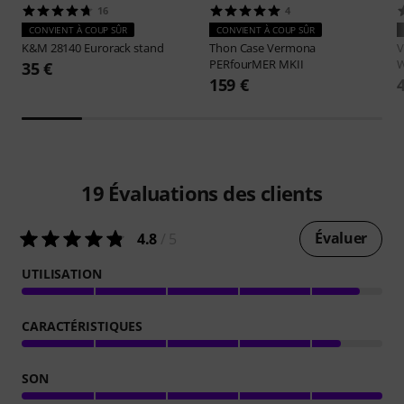
16
4
CONVIENT À COUP SÛR
CONVIENT À COUP SÛR
K&M
28140 Eurorack stand
Thon
Case Vermona
PERfourMER MKII
W
35 €
159 €
19
Évaluations des clients
Évaluer
4.8
/ 5
UTILISATION
CARACTÉRISTIQUES
SON