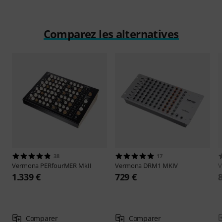
Comparez les alternatives
38
17
Vermona
PERfourMER MkII
Vermona
DRM1 MKIV
1.339 €
729 €
Comparer
Comparer