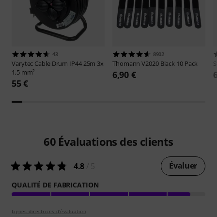
43
8902
Varytec
Cable Drum IP44 25m 3x
Thomann
V2020 Black 10 Pack
S
1,5 mm²
6,90 €
55 €
60
Évaluations des clients
Évaluer
4.8
/ 5
QUALITÉ DE FABRICATION
Lignes directrices d'évaluation