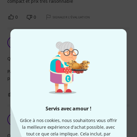
compact et prix très raisonnable
0
0
SIGNALER L'ÉVALUATION
Noir pour la scène
J
JMiB 06.03.2024
Qualité de fabrication
Pas facile de trouver des enrouleurs noirs, celui-ci convient
parfaitement pour la scène.
0
0
SIGNALER L'ÉVALUATION
Servis avec amour !
bonne
M
Grâce à nos cookies, nous souhaitons vous offrir
mopiz 23.12.2024
la meilleure expérience d'achat possible, avec
tout ce que cela implique. Cela inclut, par
Qualité de fabrication