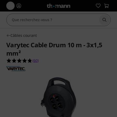
Démarr
Câbles courant
Varytec Cable Drum 10 m - 3x1,5
mm²
4.8 étoiles sur 5 d'après 60 évaluations clients
(
60
)