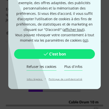
exemple, des offres adaptées, des publicités
personnalisées et la mémorisation des
Enrouleur Très très fluide, le cable est d'assez bonne
préférences. Si vous êtes d'accord, il vous suffit
qualité et les prises pas dure
d'accepter l'utilisation de cookies à des fins de
Je recommande
préférences, de statistiques et de marketing en
cliquant sur "D'accord!" (
afficher tout
).
0
0
SIGNALER L'ÉVALUATION
Vous pouvez révoquer votre consentement à tout
moment via les paramètres de cookies (
ici
).
Lire toutes les évaluations
C'est bon
Refuser les cookies
Plus d´infos
Le saviez-vous?
·
Infos légales
Politique de confidentialité
Tout
Téléchargements