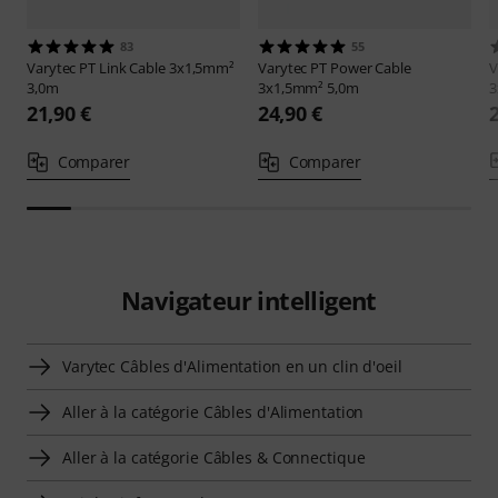
83
55
Varytec
PT Link Cable 3x1,5mm²
Varytec
PT Power Cable
V
3,0m
3x1,5mm² 5,0m
3
21,90 €
24,90 €
Comparer
Comparer
Navigateur intelligent
Varytec Câbles d'Alimentation en un clin d'oeil
Aller à la catégorie Câbles d'Alimentation
Aller à la catégorie Câbles & Connectique