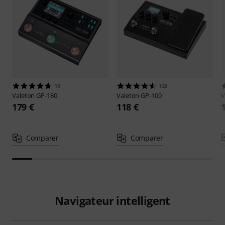
10
128
Valeton
GP-180
Valeton
GP-100
V
179 €
118 €
Comparer
Comparer
Navigateur intelligent