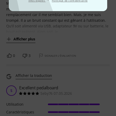
·
Infos légales
Politique de confidentialité
Migthy Plug Pro qui marchait super bien mais qui a
maintenant des petits soucis. J’ai pris celui là en
remplacement car il me semblait bien. Mais, je me suis
trompé. Il a un bruit constant qui est gênant à l’utilisation.
Qu’il soit alimenté via USB, adaptateur 9V ou sur batterie, le
bruit est présent. Alors soit, je
Afficher plus
0
3
SIGNALER L'ÉVALUATION
Afficher la traduction
Excellent pedalboard
S
Seby76 07.05.2026
Utilisation
Caractéristiques