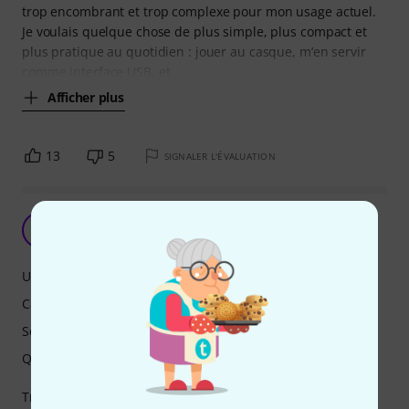
trop encombrant et trop complexe pour mon usage actuel.
Je voulais quelque chose de plus simple, plus compact et
plus pratique au quotidien : jouer au casque, m’en servir
comme interface USB, et
Afficher plus
13
5
SIGNALER L'ÉVALUATION
R
Ragnarson 18.04.2026
Utilisation
Caractéristiques
Son
Qualité de fabrication
Très belle découverte, bon matériaux, marche