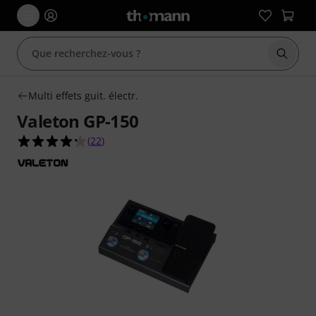
Démarr
Multi effets guit. électr.
Valeton GP-150
4.3 étoiles sur 5 d'après 22 évaluations clients
(
22
)