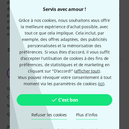
étonnamment bien avec guitare et basse, beaucoup
d'option sa pousse à essayer de perfectionner ses sons. J'ai
Servis avec amour !
pas tous essayer car ya beaucoup d'option que je découvre
Grâce à nos cookies, nous souhaitons vous offrir
mais honnêtement passer d'un korg pxr4 à sa ses une
la meilleure expérience d'achat possible, avec
énorme et agréable surprise, j'ai hate de le découvrir et de
tout ce que cela implique. Cela inclut, par
m'amuser avec. Je recommande 10/10.
exemple, des offres adaptées, des publicités
personnalisées et la mémorisation des
0
0
SIGNALER L'ÉVALUATION
préférences. Si vous êtes d'accord, il vous suffit
d'accepter l'utilisation de cookies à des fins de
préférences, de statistiques et de marketing en
Bof bof
cliquant sur "D'accord!" (
afficher tout
).
L
Lekonan 02.06.2026
Vous pouvez révoquer votre consentement à tout
moment via les paramètres de cookies (
ici
).
Utilisation
Caractéristiques
C'est bon
Son
Qualité de fabrication
Refuser les cookies
Plus d´infos
Je cherchais un multi-effets pour remplacer mon Nux