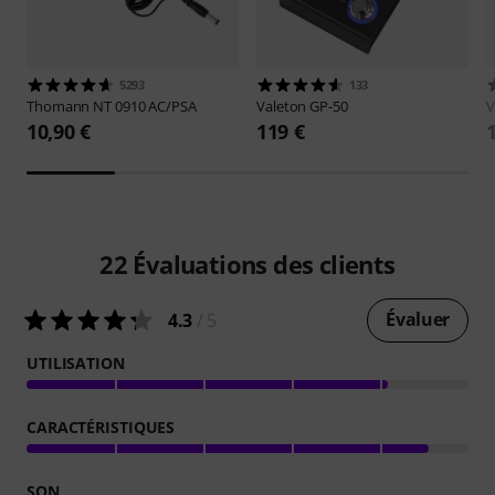
5293
133
Thomann
NT 0910 AC/PSA
Valeton
GP-50
V
10,90 €
119 €
22
Évaluations des clients
Évaluer
4.3
/ 5
UTILISATION
CARACTÉRISTIQUES
SON