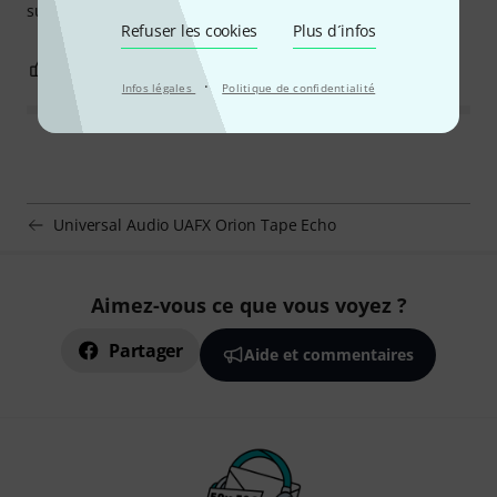
surprise.
Refuser les cookies
Plus d´infos
0
0
SIGNALER L'ÉVALUATION
·
Infos légales
Politique de confidentialité
Universal Audio UAFX Orion Tape Echo
Aimez-vous ce que vous voyez ?
Partager
Aide et commentaires