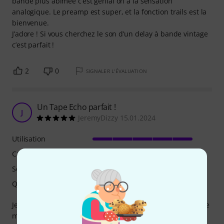
bande plus abimée c’est génial on a la sensation
analogique. Le preamp est super, et la fonction trails est la
bienvenue.
J’adore ! Si vous cherchez le son d’un delay à bande vintage
c’est parfait !
2
0
SIGNALER L'ÉVALUATION
Un Tape Echo parfait !
J
JeremyDizzy 15.01.2024
Utilisation
Caractéristiques
Son
Qualité de fabrication
Je suis toujours sceptique à acheter du matériel numérique
mais ayant déja une pédale Golde UAFX (excellente) je me