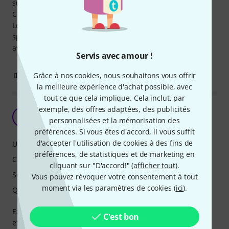
suis lancer.
Cette Orion est un vrai régal !
Les réglages sont simple, on trouve rapidement le bon
spectre sonore. C'est aussi bien voir mieux que l'original
avec les cassettes (trop de bricolage).
Servis avec amour !
1
1
Grâce à nos cookies, nous souhaitons vous offrir
SIGNALER L'ÉVALUATION
la meilleure expérience d'achat possible, avec
tout ce que cela implique. Cela inclut, par
exemple, des offres adaptées, des publicités
Excellent !
JL
personnalisées et la mémorisation des
JEFF LESEC 28.03.2026
préférences. Si vous êtes d'accord, il vous suffit
d'accepter l'utilisation de cookies à des fins de
Utilisation
préférences, de statistiques et de marketing en
Caractéristiques
cliquant sur "D'accord!" (
afficher tout
).
Son
Vous pouvez révoquer votre consentement à tout
moment via les paramètres de cookies (
ici
).
Qualité de fabrication
Excellent produit. Très bonne qualité, super son, réglages
C'est bon
efficaces et variés. Utilisation facile. Une très très bonne