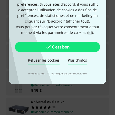
2.249
€
préférences. Si vous êtes d'accord, il vous suffit
-5%
Meilleur prix sur 30 jours
:
2.375
€
d'accepter l'utilisation de cookies à des fins de
préférences, de statistiques et de marketing en
cliquant sur "D'accord!" (
afficher tout
).
Universal Audio
Volt 476P USB Recording Studio
Vous pouvez révoquer votre consentement à tout
61
Disponible immédiatement
moment via les paramètres de cookies (
ici
).
409
€
C'est bon
Universal Audio
Apollo Twin X Quad Gen2 AC Pro
5
Disponible immédiatement
Refuser les cookies
Plus d´infos
1.679
€
·
Infos légales
Politique de confidentialité
Universal Audio
SP-1
36
Disponible immédiatement
349
€
Universal Audio
6176
33
Disponible immédiatement