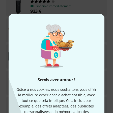
19
Disponible immédiatement
923
€
Universal Audio
Volt 476 USB Recording Studio
104
Disponible immédiatement
329
€
Universal Audio
Galaxy Tape Echo Native
1
Licence de téléchargement
29
€
Universal Audio
Apollo X4 Gen2 AC Pro
Servis avec amour !
6
Disponible immédiatement
2.179
€
Grâce à nos cookies, nous souhaitons vous offrir
la meilleure expérience d'achat possible, avec
tout ce que cela implique. Cela inclut, par
Universal Audio
Apollo x6 Gen2 AC
exemple, des offres adaptées, des publicités
5
Disponible immédiatement
personnalisées et la mémorisation des