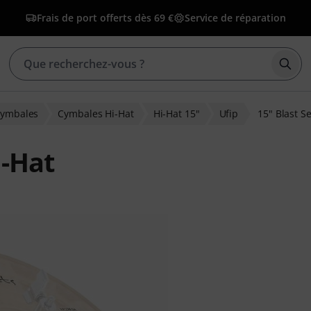
Frais de port offerts dès 69 €
Service de réparation
Déma
ymbales
Cymbales Hi-Hat
Hi-Hat 15"
Ufip
15" Blast S
i-Hat