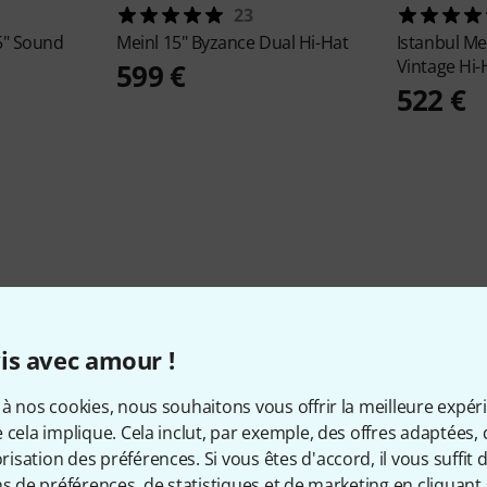
23
5" Sound
Meinl
15" Byzance Dual Hi-Hat
Istanbul M
Vintage Hi-
599 €
522 €
is avec amour !
Le saviez-vous?
à nos cookies, nous souhaitons vous offrir la meilleure expér
 cela implique. Cela inclut, par exemple, des offres adaptées, 
sation des préférences. Si vous êtes d'accord, il vous suffit d'
Tout
Guides
ns de préférences, de statistiques et de marketing en cliquant 