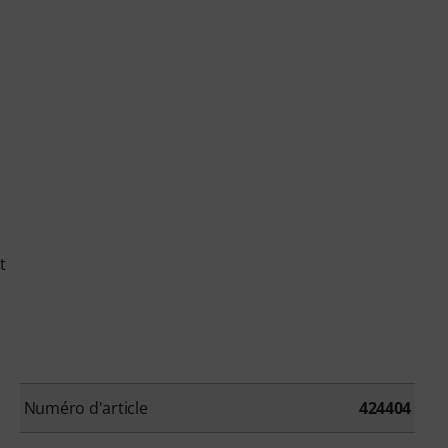
t
Numéro d'article
424404