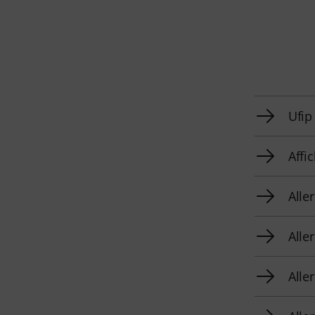
Ufip
Affi
Alle
Alle
Alle