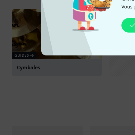
Vous 
GUIDES
Cymbales