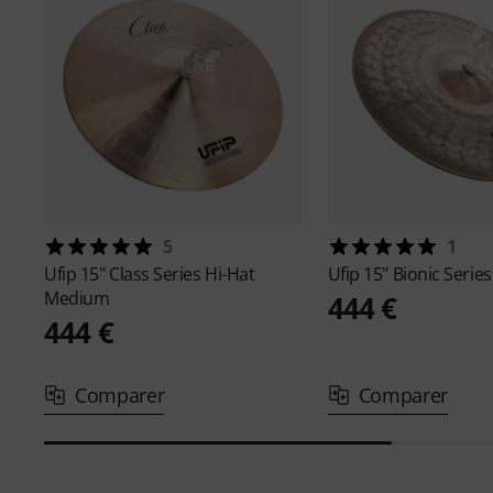
5
1
Ufip
15" Class Series Hi-Hat
Ufip
15" Bionic Series
Medium
444 €
444 €
Comparer
Comparer