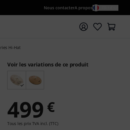
Nous contacter
A propos
FR / €
rrer la recherche avec le terme de recherche {searchTerm
eries Hi-Hat
Voir les variations de ce produit
499
€
Tous les prix TVA incl. (TTC)