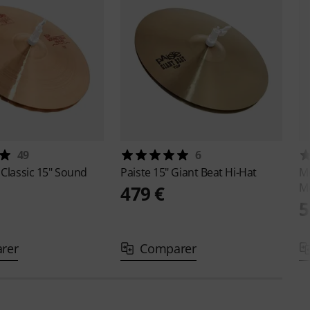
49
6
 Classic 15" Sound
Paiste
15" Giant Beat Hi-Hat
M
M
479 €
5
rer
Comparer