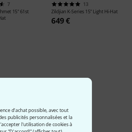
7
13
ehmet
15" 61st
Zildjian
K-Series 15" Light Hi-Hat
Hat
649 €
ience d'achat possible, avec tout
des publicités personnalisées et la
accepter l'utilisation de cookies à
sur "D'accord!" (
afficher tout
).