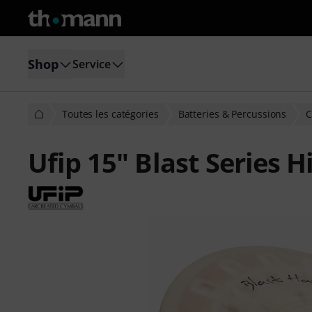
Shop
Service
Toutes les catégories
Batteries & Percussions
C
Ufip 15" Blast Series H