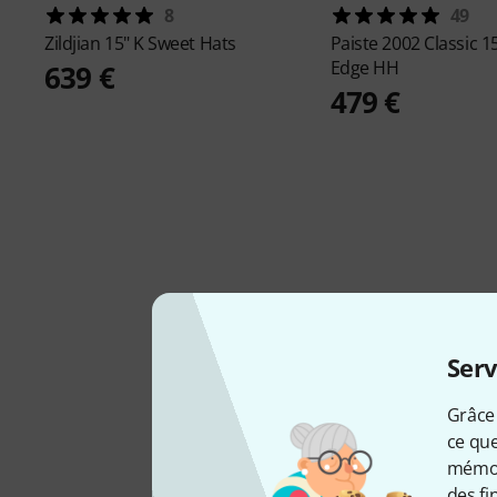
8
49
Zildjian
15" K Sweet Hats
Paiste
2002 Classic 1
Edge HH
639 €
479 €
Serv
Grâce 
ce que
mémori
des fi