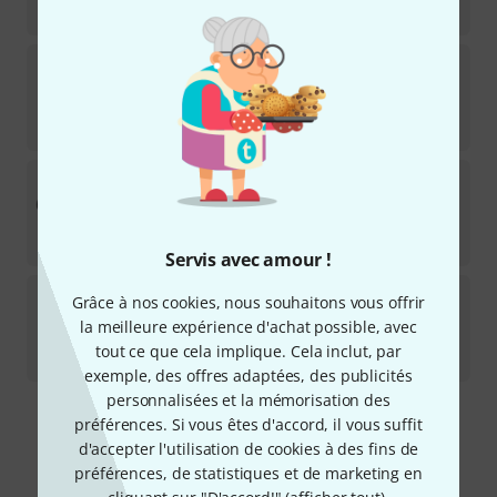
47
€
Shadow
SH712
59
Disponible sous 1–2 semaines
38
€
Schatten Design
RG-3 passiv
9
Disponible immédiatement
157
€
Servis avec amour !
Ortega
Magus Octopus B-Stock
Grâce à nos cookies, nous souhaitons vous offrir
la meilleure expérience d'achat possible, avec
Disponible immédiatement
tout ce que cela implique. Cela inclut, par
19,90
€
exemple, des offres adaptées, des publicités
personnalisées et la mémorisation des
préférences. Si vous êtes d'accord, il vous suffit
Envoi gratuit à partir de 69 €
d'accepter l'utilisation de cookies à des fins de
Les prix sont indiqués avec TVA comprise
préférences, de statistiques et de marketing en