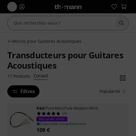
Démarr
Micros pour Guitares Acoustiques
Transducteurs pour Guitares
Acoustiques
Conseil
17
Produits
·
Filtres
Popularité
K&K
Pure Mini (Pure Western Mini)
319
MEILLEURE VENTE
Disponible immédiatement
109
€