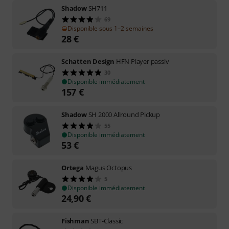
Shadow
SH711
69
Disponible sous 1–2 semaines
28
€
Schatten Design
HFN Player passiv
30
Disponible immédiatement
157
€
Shadow
SH 2000 Allround Pickup
55
Disponible immédiatement
53
€
Ortega
Magus Octopus
5
Disponible immédiatement
24,90
€
Fishman
SBT-Classic