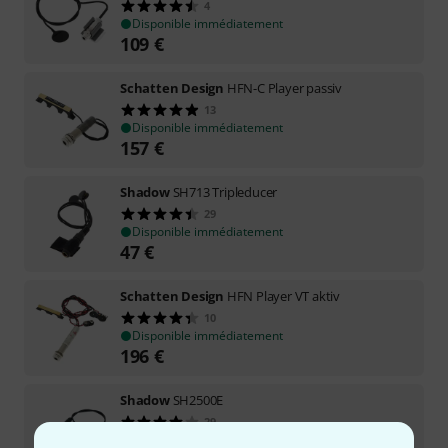
4
Disponible immédiatement
109
€
Schatten Design
HFN-C Player passiv
13
Disponible immédiatement
157
€
Shadow
SH713 Tripleducer
29
Disponible immédiatement
47
€
Schatten Design
HFN Player VT aktiv
10
Disponible immédiatement
196
€
Shadow
SH2500E
29
Disponible immédiatement