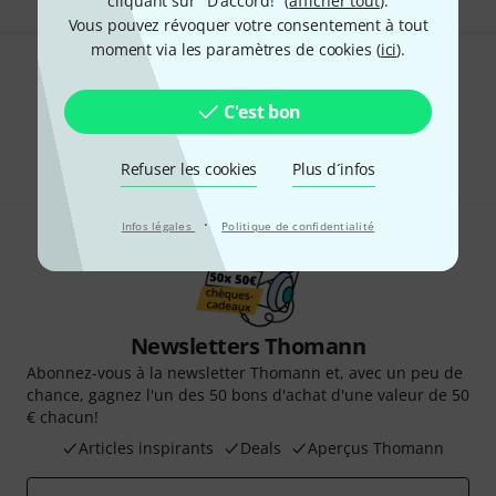
cliquant sur "D'accord!" (
afficher tout
).
Vous pouvez révoquer votre consentement à tout
moment via les paramètres de cookies (
ici
).
Aimez-vous ce que vous voyez ?
C'est bon
Partager
Aide et commentaires
Refuser les cookies
Plus d´infos
·
Infos légales
Politique de confidentialité
Newsletters Thomann
Abonnez-vous à la newsletter Thomann et, avec un peu de
chance, gagnez l'un des 50 bons d'achat d'une valeur de 50
€ chacun!
Articles inspirants
Deals
Aperçus Thomann