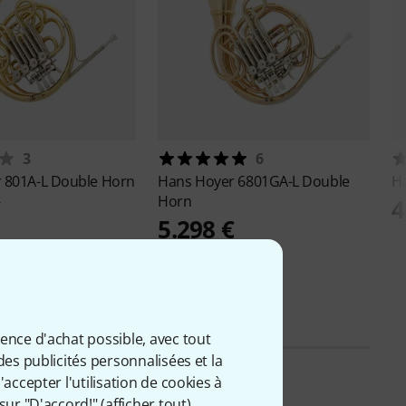
3
6
r
801A-L Double Horn
Hans Hoyer
6801GA-L Double
H
Horn
€
4
5.298 €
ience d'achat possible, avec tout
des publicités personnalisées et la
accepter l'utilisation de cookies à
sur "D'accord!" (
afficher tout
).