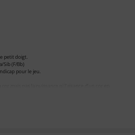
e petit doigt.
a/Sib (F/Bb)
ndicap pour le jeu.
u cor mais pas la puissance ni l'aisance d'un cor en