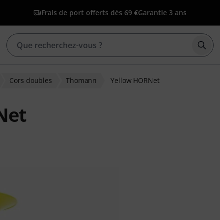
Frais de port offerts dès 69 €
Garantie 3 ans
Déma
Cors doubles
Thomann
Yellow HORNet
Net
ns clients