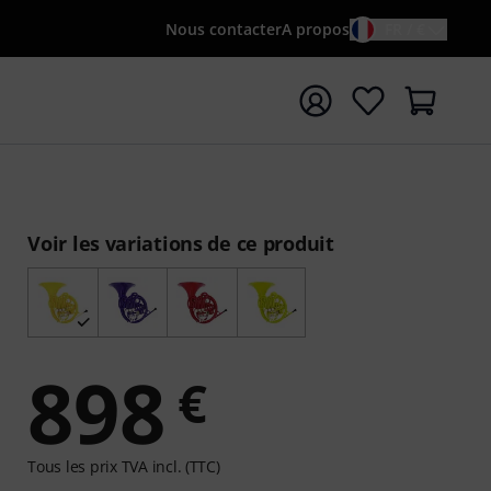
Nous contacter
A propos
FR / €
rrer la recherche avec le terme de recherche {searchTerm
Voir les variations de ce produit
898
€
Tous les prix TVA incl. (TTC)