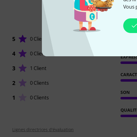
Vous 
5
0 Clients
4
0 Clients
EXPRES
3
1 Client
CARACT
2
0 Clients
SON
1
0 Clients
QUALIT
Lignes directrices d'évaluation