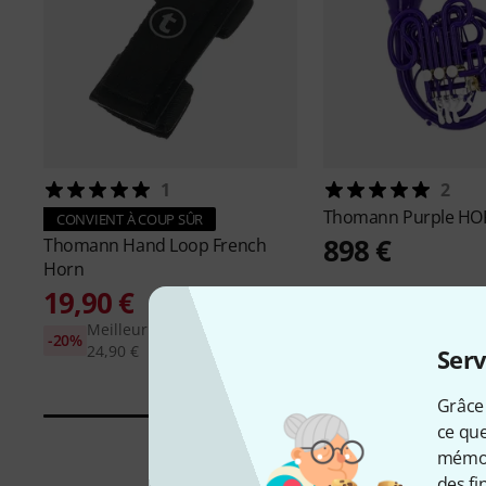
1
2
Thomann
Purple HO
CONVIENT À COUP SÛR
898 €
Thomann
Hand Loop French
Horn
19,90 €
Meilleur prix sur 30 jours:
-20%
24,90 €
Serv
Grâce 
ce que
mémori
des fi