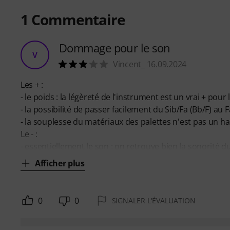
1
Commentaire
Dommage pour le son
V
Vincent_ 16.09.2024
Les + :
- le poids : la légèreté de l'instrument est un vrai + pour l
- la possibilité de passer facilement du Sib/Fa (Bb/F) au F
- la souplesse du matériaux des palettes n'est pas un ha
Le - :
- essentiellement le son : on retrouve bien la sonorité d
Afficher plus
0
0
SIGNALER L'ÉVALUATION