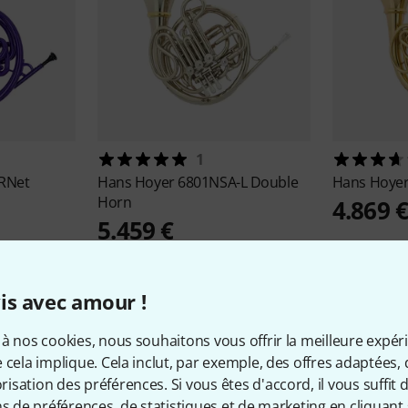
1
RNet
Hans Hoyer
6801NSA-L Double
Hans Hoye
Horn
4.869 
5.459 €
is avec amour !
à nos cookies, nous souhaitons vous offrir la meilleure expér
 cela implique. Cela inclut, par exemple, des offres adaptées, 
sation des préférences. Si vous êtes d'accord, il vous suffit d'
ns de préférences, de statistiques et de marketing en cliquant 