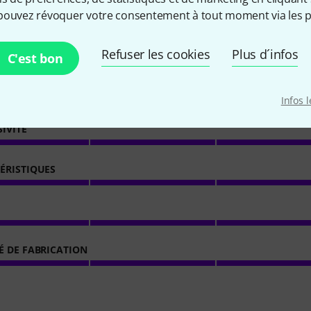
pouvez révoquer votre consentement à tout moment via les p
1
Évaluations des clients
Refuser les cookies
Plus d´infos
C'est bon
3
/ 5
Infos 
SIVITÉ
ÉRISTIQUES
É DE FABRICATION