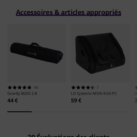
Accessoires & articles appropriés
183
7
Gravity
BGSS 2 B
LD Systems
MON 8 G3 PC
t
44 €
59 €
29
Évaluations des clients