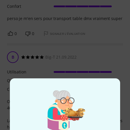
Confort
perso je m'en sers pour transport table dmx vraiment super
0
0
SIGNALER L'ÉVALUATION
B
Big-T 21.09.2022
Utilisation
Qualité de fabrication
Confort
On sent que c'est du sur mesure pour les modèles 404 et
404A.
La housse est très pratique pour le transports (17kg avec les
hauts parleurs ne pose aucuns problème)