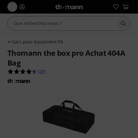
Démarr
Sacs pour équipment PA
Thomann the box pro Achat 404A
Bag
4.4 étoiles sur 5 d'après 29 évaluations clients
(
29
)