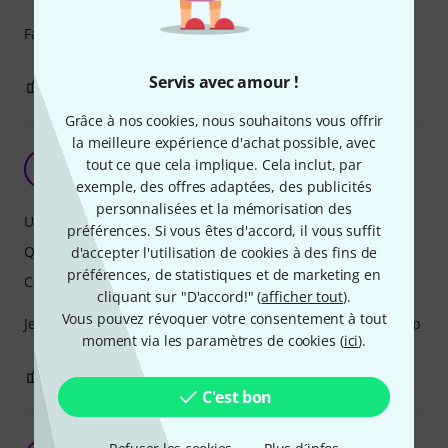
Fait son job quoi
Servis avec amour !
0
0
SIGNALER L'ÉVALUATION
Grâce à nos cookies, nous souhaitons vous offrir
la meilleure expérience d'achat possible, avec
Je recommande ce produit
tout ce que cela implique. Cela inclut, par
J
Jeanloock 16.10.2020
exemple, des offres adaptées, des publicités
personnalisées et la mémorisation des
Utilisation
préférences. Si vous êtes d'accord, il vous suffit
Qualité de fabrication
d'accepter l'utilisation de cookies à des fins de
préférences, de statistiques et de marketing en
Confort
cliquant sur "D'accord!" (
afficher tout
).
Vous pouvez révoquer votre consentement à tout
Je recommande ce produit Conforme à la description au top
moment via les paramètres de cookies (
ici
).
0
0
SIGNALER L'ÉVALUATION
C'est bon
Par fait