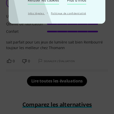
Refuser les cookies
Plus d´infos
J
jijicr59 16.04.2023
·
Infos légales
Politique de confidentialité
Utilisation
Qualité de fabrication
Confort
sait parfait pour Les jeux de lumière sait bien Rembourré
toujour les meilleur chez Thomann
0
0
SIGNALER L'ÉVALUATION
Lire toutes les évaluations
Comparez les alternatives