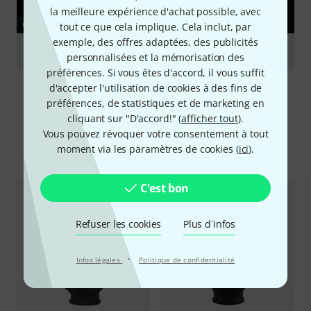
la meilleure expérience d'achat possible, avec
GUIDES
tout ce que cela implique. Cela inclut, par
exemple, des offres adaptées, des publicités
Becs pour bois
personnalisées et la mémorisation des
préférences. Si vous êtes d'accord, il vous suffit
d'accepter l'utilisation de cookies à des fins de
préférences, de statistiques et de marketing en
cliquant sur "D'accord!" (
afficher tout
).
Vous pouvez révoquer votre consentement à tout
Comparez les alternatives
moment via les paramètres de cookies (
ici
).
C'est bon
Refuser les cookies
Plus d´infos
·
Infos légales
Politique de confidentialité