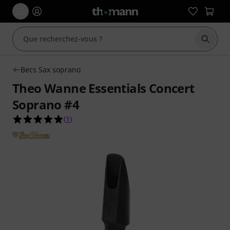
Démarr
Becs Sax soprano
Theo Wanne Essentials Concert
Soprano #4
5.0 étoiles sur 5 d'après 1 évaluations clients
(
1
)