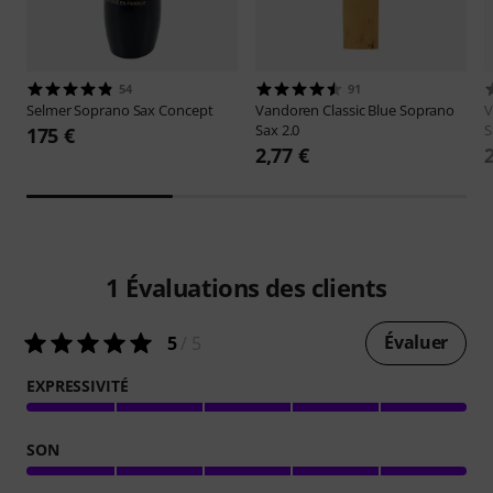
54
91
Selmer
Soprano Sax Concept
Vandoren
Classic Blue Soprano
V
Sax 2.0
S
175 €
2,77 €
1
Évaluations des clients
Évaluer
5
/ 5
EXPRESSIVITÉ
SON