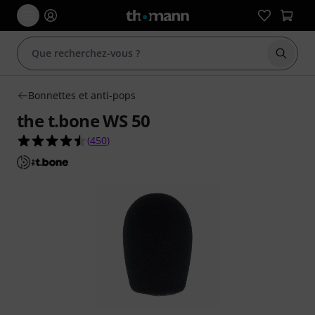
Démarr
Bonnettes et anti-pops
the t.bone WS 50
4.5 étoiles sur 5 d'après 450 évaluations clients
(
450
)