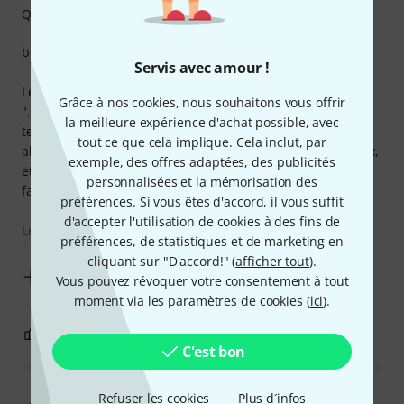
Qualité de fabrication
bon, d'accord, je m'y colle... sûr ? d'accord, je me lance :
Servis avec amour !
Les plus :
Grâce à nos cookies, nous souhaitons vous offrir
"... alors c'est une mousse... que quand qu' t'a du vent qui
la meilleure expérience d'achat possible, avec
te souffle sur les micros de ton plateau, ben c'est pô bien,
tout ce que cela implique. Cela inclut, par
alors tu mets une mousse dessus tes micros, et s'est mieux,
exemple, des offres adaptées, des publicités
et que le vent tu l'entends beaucoup moins dedans ta
personnalisées et la mémorisation des
façade..."
préférences. Si vous êtes d'accord, il vous suffit
d'accepter l'utilisation de cookies à des fins de
Les moins :
préférences, de statistiques et de marketing en
"... y'a pas
cliquant sur "D'accord!" (
afficher tout
).
Afficher plus
Vous pouvez révoquer votre consentement à tout
moment via les paramètres de cookies (
ici
).
28
13
SIGNALER L'ÉVALUATION
C'est bon
Une bonnette bon marché qui s'adapte sur des
Refuser les cookies
Plus d´infos