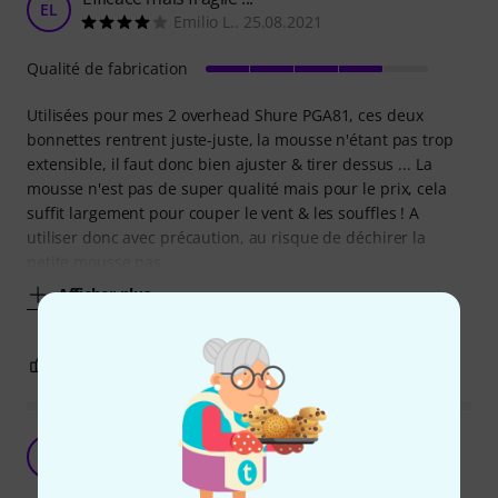
EL
Emilio L.. 25.08.2021
Qualité de fabrication
Utilisées pour mes 2 overhead Shure PGA81, ces deux
bonnettes rentrent juste-juste, la mousse n'étant pas trop
extensible, il faut donc bien ajuster & tirer dessus ... La
mousse n'est pas de super qualité mais pour le prix, cela
suffit largement pour couper le vent & les souffles ! A
utiliser donc avec précaution, au risque de déchirer la
petite mousse pas
Afficher plus
2
0
SIGNALER L'ÉVALUATION
euh, faut évaluer ça ? Sérieux ? ...
P
Patcho 05.10.2013