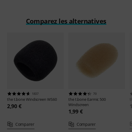
Comparez les alternatives
1837
70
the t.bone
Windscreen WS60
the t.bone
Earmic 500
t
Windscreen
2,90 €
1,99 €
Comparer
Comparer