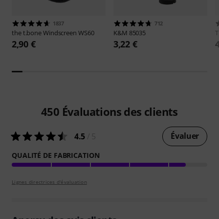
1837
712
the t.bone
Windscreen WS60
K&M
85035
2,90 €
3,22 €
450
Évaluations des clients
Évaluer
4.5
/ 5
QUALITÉ DE FABRICATION
Lignes directrices d'évaluation