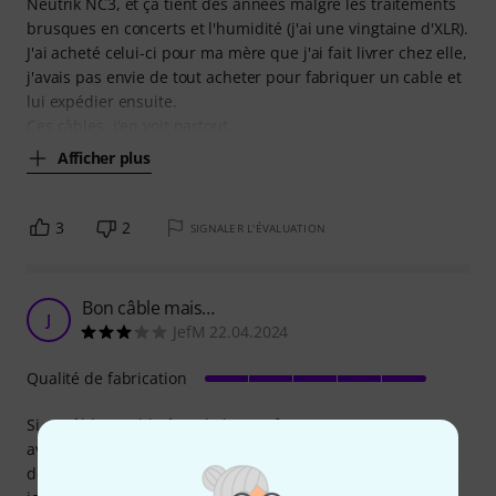
Neutrik NC3, et ça tient des années malgré les traitements
brusques en concerts et l'humidité (j'ai une vingtaine d'XLR).
J'ai acheté celui-ci pour ma mère que j'ai fait livrer chez elle,
j'avais pas envie de tout acheter pour fabriquer un cable et
lui expédier ensuite.
Ces câbles, j'en voit partout,
Afficher plus
3
2
SIGNALER L'ÉVALUATION
Bon câble mais…
J
JefM 22.04.2024
Qualité de fabrication
Si ce câble semble être de bonne facture comme souvent
avec les produits Thomann, le transporteur a encore fait
des siennes. Cette fois c’est la goutte d’eau !!! J’entends que