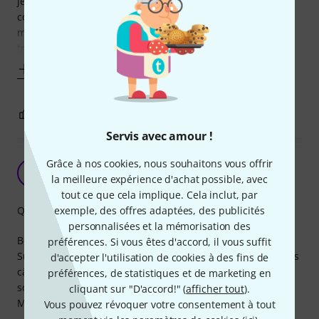
je ne suis pas le seul à me plaindre de ce transporteur. J’ai
commencé à retourner directement dans les magasins de
musique et finalement j’y trouve mon compte et si je me
trouvais dans
Afficher plus
1
0
SIGNALER L'ÉVALUATION
Servis avec amour !
Grâce à nos cookies, nous souhaitons vous offrir
Câbles micros.
C8
la meilleure expérience d'achat possible, avec
chris 82 03.02.2022
tout ce que cela implique. Cela inclut, par
exemple, des offres adaptées, des publicités
Qualité de fabrication
personnalisées et la mémorisation des
Bonjour.
préférences. Si vous êtes d'accord, il vous suffit
Suffit largement pour un amateur comme moi. Comme tous
d'accepter l'utilisation de cookies à des fins de
câbles, ne pas marcher dessus comme cela se passe
préférences, de statistiques et de marketing en
souvent en répète ou en concert.
cliquant sur "D'accord!" (
afficher tout
).
Merci THOMANN.
Vous pouvez révoquer votre consentement à tout