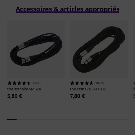
Accessoires & articles appropriés
12375
10335
the sssnake
SM6BK
the sssnake
SM10BK
t
5,80 €
7,80 €