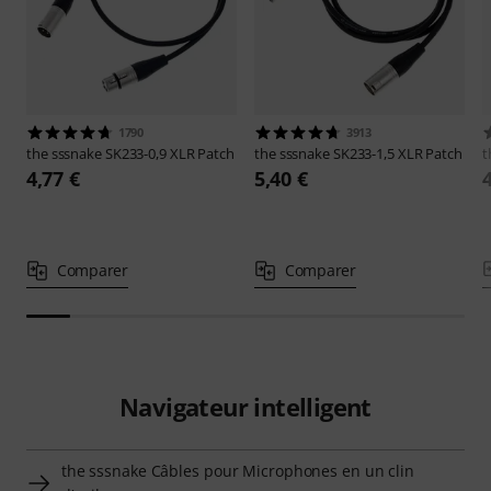
1790
3913
the sssnake
SK233-0,9 XLR Patch
the sssnake
SK233-1,5 XLR Patch
t
4,77 €
5,40 €
Comparer
Comparer
Navigateur intelligent
the sssnake Câbles pour Microphones en un clin