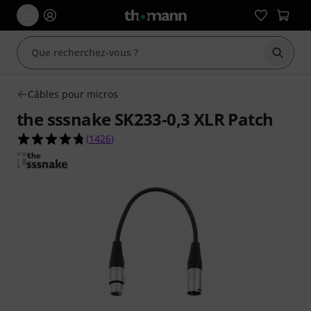
Démarr
Câbles pour micros
the sssnake SK233-0,3 XLR Patch
4.8 étoiles sur 5 d'après 1426 évaluations clients
(
1426
)