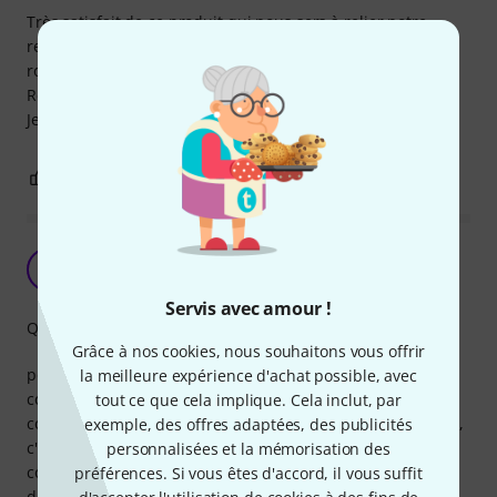
Très satisfait de ce produit qui nous sers à relier notre
retour voix à un secon juste à côté, parfait, flexible mais
robuste, tiens le coups depuis son achat il y a des mois.
Résiste au montage / démontage sans sourciller !
Je recommande !
1
0
SIGNALER L'ÉVALUATION
un petit cable raccord impeccable !
DD
Dominique D. 31.07.2011
Servis avec amour !
Qualité de fabrication
Grâce à nos cookies, nous souhaitons vous offrir
pour les raccords XLR male-femelle de faible distance, ce
la meilleure expérience d'achat possible, avec
cordon fait parfaitement son travail depuis 4 ans ! des
tout ce que cela implique. Cela inclut, par
connecteurs thomann sans soucis, et des cables silencieux,
exemple, des offres adaptées, des publicités
c'est tout ce que l'on peut demander. leur prix est très
personnalisées et la mémorisation des
compétitif et de toute évidence leur qualité est durable
préférences. Si vous êtes d'accord, il vous suffit
dans le temps et c'est tant mieux!