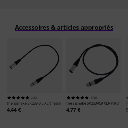
Accessoires & articles appropriés
2086
1790
the sssnake
SK233-0,5 XLR Patch
the sssnake
SK233-0,9 XLR Patch
N
4,44 €
4,77 €