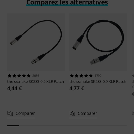
Comparez les alternatives
2086
1790
the sssnake
SK233-0,5 XLR Patch
the sssnake
SK233-0,9 XLR Patch
t
X
4,44 €
4,77 €
Comparer
Comparer