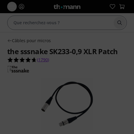
Démarr
Câbles pour micros
the sssnake SK233-0,9 XLR Patch
4.7 étoiles sur 5 d'après 1790 évaluations clients
(
1790
)