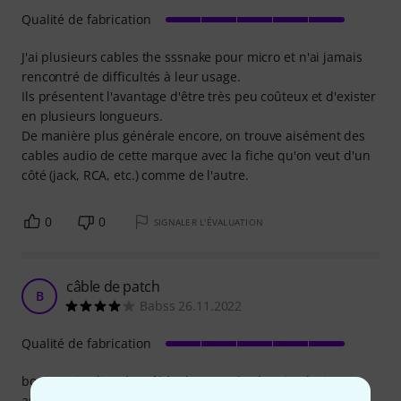
Qualité de fabrication
J'ai plusieurs cables the sssnake pour micro et n'ai jamais
rencontré de difficultés à leur usage.
Ils présentent l'avantage d'être très peu coûteux et d'exister
en plusieurs longueurs.
De manière plus générale encore, on trouve aisément des
cables audio de cette marque avec la fiche qu'on veut d'un
côté (jack, RCA, etc.) comme de l'autre.
0
0
SIGNALER L'ÉVALUATION
câble de patch
B
Babss 26.11.2022
Qualité de fabrication
bonjour, j'utilise des câble the sssnake depuis plusieurs
années de manière relativement intensive et aucuns ne