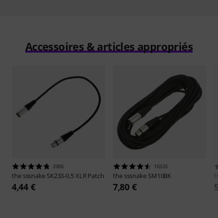
Accessoires & articles appropriés
2086
10335
the sssnake
SK233-0,5 XLR Patch
the sssnake
SM10BK
t
4,44 €
7,80 €