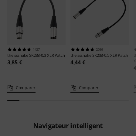
1427
2086
the sssnake
SK233-0,3 XLR Patch
the sssnake
SK233-0,5 XLR Patch
t
X
3,85 €
4,44 €
Comparer
Comparer
Navigateur intelligent