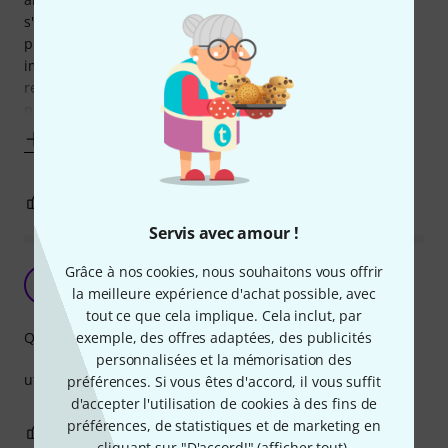
s'est cassés ou dessoudés. certes l'état cosmétique n'est
plus celui qui été avant mais le fonctionnement et
impeccable et ce ci ne déroge pas la règle. Ils me servent à
relier mon processeur a mes amplis ans mes racks de
puissance pour alimenter des APG ds
Afficher plus
0
0
SIGNALER L'ÉVALUATION
Servis avec amour !
Grâce à nos cookies, nous souhaitons vous offrir
the sssnake SK233-0,9 XLR Patch
M
la meilleure expérience d'achat possible, avec
MarcOlm 06.04.2022
tout ce que cela implique. Cela inclut, par
exemple, des offres adaptées, des publicités
Qualité de fabrication
personnalisées et la mémorisation des
utilisé entre ma table de mixage et un rack DI, RAS
préférences. Si vous êtes d'accord, il vous suffit
d'accepter l'utilisation de cookies à des fins de
préférences, de statistiques et de marketing en
0
0
SIGNALER L'ÉVALUATION
cliquant sur "D'accord!" (
afficher tout
).