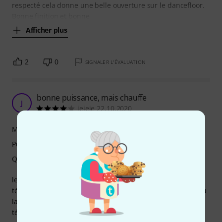
respecté cela donne une belle ouverture sur le dancefloor.
Bonne finition et bonne
Afficher plus
2
0
SIGNALER L'ÉVALUATION
bonne puissance, mais chauffe
J
jejeje 22.10.2020
Mélange de couleurs
Puissance d'éclairage
Qualité de fabrication
le ventilateur se déclenche très souvent. Une
télécommande IR est fournie avec, ce n'est pas très utile vu
la destination du produit. J'aurais préféré sans
télécommande et moins cher.