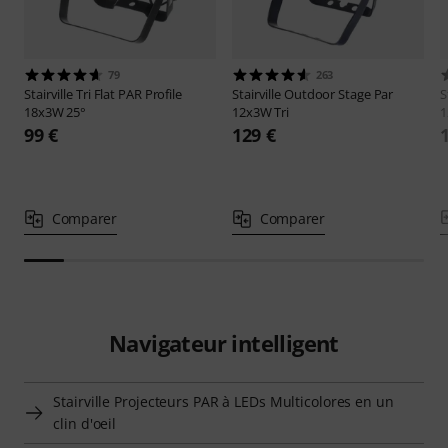
79
263
Stairville
Tri Flat PAR Profile
Stairville
Outdoor Stage Par
S
18x3W 25°
12x3W Tri
1
99 €
129 €
Comparer
Comparer
Navigateur intelligent
Stairville Projecteurs PAR à LEDs Multicolores en un
clin d'oeil