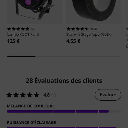
87
4578
Cameo
ROOT Par 6
Stairville
Stage Tape 400BK
S
m
125 €
4,55 €
28
Évaluations des clients
Évaluer
4.8
/ 5
MÉLANGE DE COULEURS
PUISSANCE D'ÉCLAIRAGE