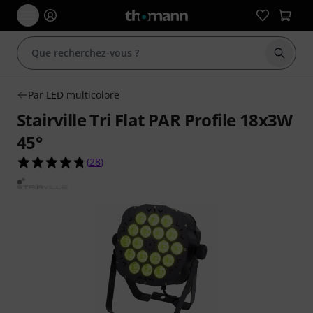
Démarr
Par LED multicolore
Stairville Tri Flat PAR Profile 18x3W
45°
4.8 étoiles sur 5 d'après 28 évaluations clients
(
28
)