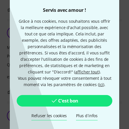
0
2
Servis avec amour !
SIGNALER L'ÉVALUATION
Grâce à nos cookies, nous souhaitons vous offrir
la meilleure expérience d'achat possible, avec
G
genathlu 29.05.2019
tout ce que cela implique. Cela inclut, par
exemple, des offres adaptées, des publicités
personnalisées et la mémorisation des
Mélange de couleurs
préférences. Si vous êtes d'accord, il vous suffit
Puissance d'éclairage
d'accepter l'utilisation de cookies à des fins de
Qualité de fabrication
préférences, de statistiques et de marketing en
cliquant sur "D'accord!" (
afficher tout
).
excellent produit je le recommande
Vous pouvez révoquer votre consentement à tout
moment via les paramètres de cookies (
ici
).
1
0
SIGNALER L'ÉVALUATION
C'est bon
Superbe PAR
Refuser les cookies
Plus d´infos
O
orelop 23.11.2018