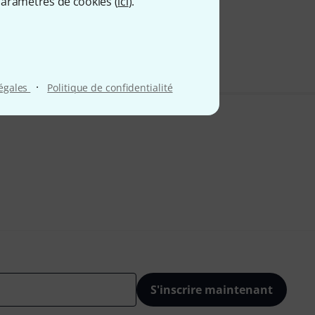
aramètres de cookies (
ici
).
9 €
 comprise
·
légales
Politique de confidentialité
S'inscrire maintenant