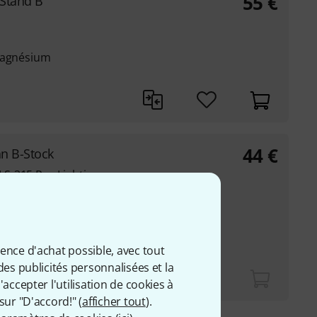
55
€
 Stand B
 magnésium
44
€
an B-Stock
S-315 Pro Lighting
geworx TS-1 Light
ent pour une grande
ience d'achat possible, avec tout
des publicités personnalisées et la
accepter l'utilisation de cookies à
sur "D'accord!" (
afficher tout
).