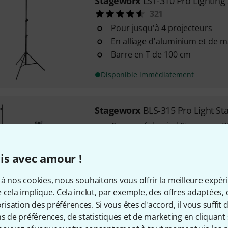
Stageworx
LST-310 Pro Lighting
321
Pour jusqu'à 4 projecteurs
En alliage d'aluminium et de
Barre en T de 100 cm
Disponible immédiatement
Stageworx
BLS-315 Pro Light St
Composé du pied Stageworx BL
Stand B et de l'adaptateur Sta
Adapter
is avec amour !
En acier et magnésium
Pieds renforcés individuellem
à nos cookies, nous souhaitons vous offrir la meilleure expér
stabilité
 cela implique. Cela inclut, par exemple, des offres adaptées, 
Ce produit est épuisé
sation des préférences. Si vous êtes d'accord, il vous suffit d'
ns de préférences, de statistiques et de marketing en cliquant 