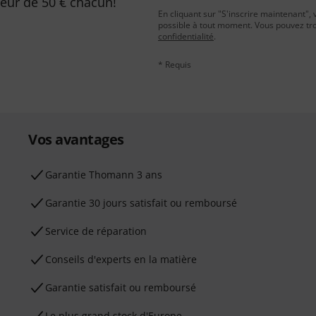
leur de 50 € chacun!
En cliquant sur "S'inscrire maintenant", 
possible à tout moment. Vous pouvez tro
confidentialité
.
* Requis
Vos avantages
Ga­ran­tie Thomann 3 ans
Garantie 30 jours satisfait ou remboursé
Service de réparation
Conseils d'experts en la matière
Garantie satisfait ou remboursé
Le plus grand stock d'Europe