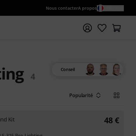
Nous contacter
A propos
FR / €
rrer la recherche avec le terme de recherche {searchTerm
ting
Conseil
4
Popularité
48
€
nd Kit
S-315 Pro Lighting