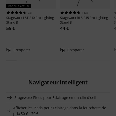
PRODUIT ACTUEL
321
1428
Stageworx
LST-310 Pro Lighting
Stageworx
BLS-315 Pro Lighting
S
Stand B
Stand B
S
55 €
44 €
Comparer
Comparer
Navigateur intelligent
Stageworx Pieds pour Eclairage en un clin d'oeil
Afficher les Pieds pour Eclairage dans la fourchette de
prix 50 € - 70 €