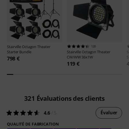
Stairville
Octagon Theater
120
Starter Bundle
Stairville
Octagon Theater
S
CW/WW 36x1W
S
798 €
119 €
321
Évaluations des clients
Évaluer
4.6
/ 5
QUALITÉ DE FABRICATION