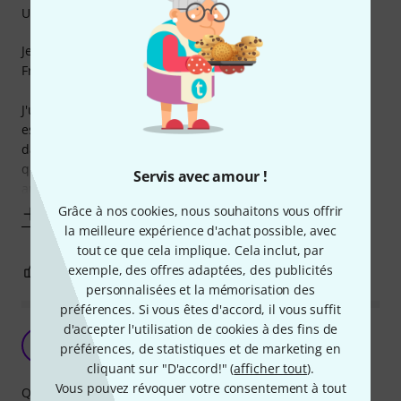
Utilisation
Je fais des spectacles de danse Artistique dans l'Est de la
France.
J'utilise ce pied en spectacle, mais je le trouve leger. Ce qui
est un plus quand il n'y a pas grand chose à mettre dessus
dans un endroit peu dangereux. Ce qui est plus embêtant
quand on doit y mettre un peu de charge, Je préfère un
Servis avec amour !
autre produit de chez Thomann qui est beaucoup plus
Grâce à nos cookies, nous souhaitons vous offrir
Afficher plus
la meilleure expérience d'achat possible, avec
tout ce que cela implique. Cela inclut, par
exemple, des offres adaptées, des publicités
1
0
SIGNALER L'ÉVALUATION
personnalisées et la mémorisation des
préférences. Si vous êtes d'accord, il vous suffit
d'accepter l'utilisation de cookies à des fins de
Pas cher
B
préférences, de statistiques et de marketing en
Bernard227 26.01.2022
cliquant sur "D'accord!" (
afficher tout
).
Vous pouvez révoquer votre consentement à tout
Qualité de fabrication