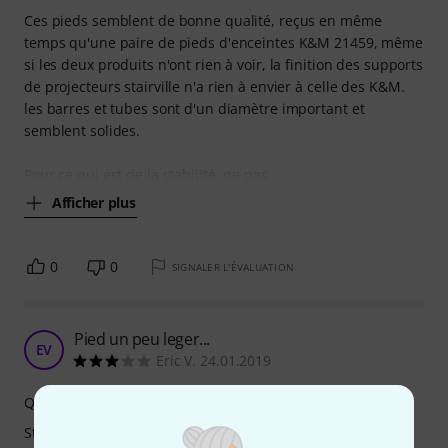
Ces pieds semblent de bonne qualité, reçus en même
temps qu'une paire de pieds d'enceintes K&M 21459, même
si les deux produits n'ont rien à voir, la finition des supports
de projecteurs stairville n'a rien à envier à celle des K&M.
les barres et tubes sont d'un diamètre important et
semblent solides.
Pour ce qui est de la stabilité, ne pas
Afficher plus
0
0
SIGNALER L'ÉVALUATION
Pied un peu leger...
EV
Eric V. 24.01.2019
Qualité de fabrication
Stabilité