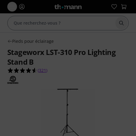
Démarr
Pieds pour éclairage
Stageworx LST-310 Pro Lighting
Stand B
4.6 étoiles sur 5 d'après 321 évaluations clients
(
321
)