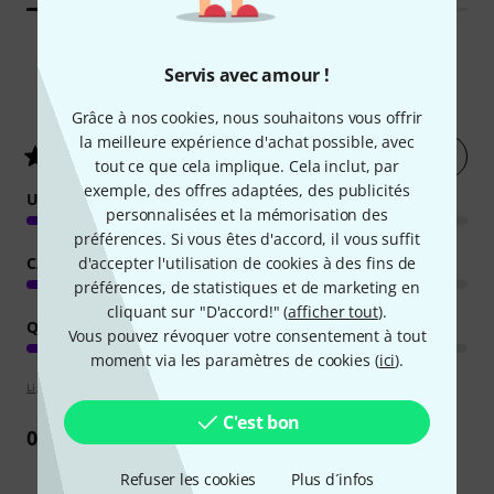
Servis avec amour !
1
Évaluations des clients
Grâce à nos cookies, nous souhaitons vous offrir
la meilleure expérience d'achat possible, avec
Évaluer
4
/ 5
tout ce que cela implique. Cela inclut, par
exemple, des offres adaptées, des publicités
UTILISATION
personnalisées et la mémorisation des
préférences. Si vous êtes d'accord, il vous suffit
CARACTÉRISTIQUES
d'accepter l'utilisation de cookies à des fins de
préférences, de statistiques et de marketing en
cliquant sur "D'accord!" (
afficher tout
).
QUALITÉ DE FABRICATION
Vous pouvez révoquer votre consentement à tout
moment via les paramètres de cookies (
ici
).
Lignes directrices d'évaluation
C'est bon
0
Commentaire
Refuser les cookies
Plus d´infos