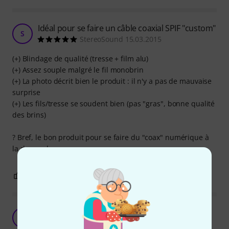
Idéal pour se faire un câble coaxial SPIF "custom"
S
StereoSound 15.03.2015
(+) Blindage de qualité (tresse + film alu)
(+) Assez souple malgré le fil monobrin
(+) La photo décrit bien le produit : il n'y a pas de mauvaise
surprise
(+) Les fils/tresse se soudent bien (pas "gras", bonne qualité
des brins)
? Bref, le bon produit pour se faire du "coax" numérique à
la demande.
0
0
SIGNALER L'ÉVALUATION
Au top
A
Alexandre5129 24.07.2023