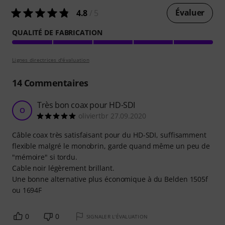
Évaluer
4.8
/ 5
QUALITÉ DE FABRICATION
Lignes directrices d'évaluation
14
Commentaires
Très bon coax pour HD-SDI
O
oliviertbr 27.09.2020
Câble coax très satisfaisant pour du HD-SDI, suffisamment
flexible malgré le monobrin, garde quand même un peu de
"mémoire" si tordu.
Cable noir légèrement brillant.
Une bonne alternative plus économique à du Belden 1505f
ou 1694F
0
0
SIGNALER L'ÉVALUATION