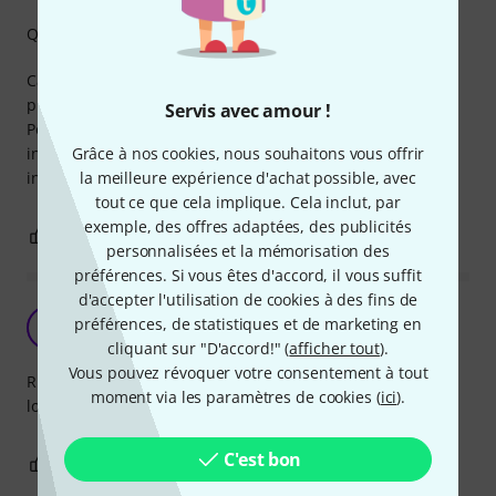
Qualité de fabrication
Câble utilisé en SPDIF pour la TV vers un DAC, aucun
problème, 3m de longueur.
Servis avec amour !
Pour la soudure dans le RCA c'est sans problème, le câble
inspire confiance, il résiste également aux attaque
Grâce à nos cookies, nous souhaitons vous offrir
intempestives des chats...
la meilleure expérience d'achat possible, avec
tout ce que cela implique. Cela inclut, par
exemple, des offres adaptées, des publicités
1
0
SIGNALER L'ÉVALUATION
personnalisées et la mémorisation des
préférences. Si vous êtes d'accord, il vous suffit
d'accepter l'utilisation de cookies à des fins de
très bien
préférences, de statistiques et de marketing en
S
sorn 13.07.2017
cliquant sur "D'accord!" (
afficher tout
).
Vous pouvez révoquer votre consentement à tout
Rien à redire de ce câble. Je l'utilise en SPDIF sur une
moment via les paramètres de cookies (
ici
).
longueur de 3 mètre et je n'ai pas de problèmes.
C'est bon
0
0
SIGNALER L'ÉVALUATION