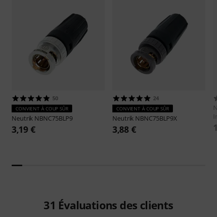
50
24
N
CONVIENT À COUP SÛR
CONVIENT À COUP SÛR
I
Neutrik
NBNC75BLP9
Neutrik
NBNC75BLP9X
3,19 €
3,88 €
31
Évaluations des clients