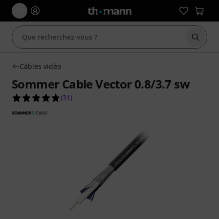
Démarr
Câbles vidéo
Sommer Cable Vector 0.8/3.7 sw
4.8 étoiles sur 5 d'après 31 évaluations clients
(
31
)