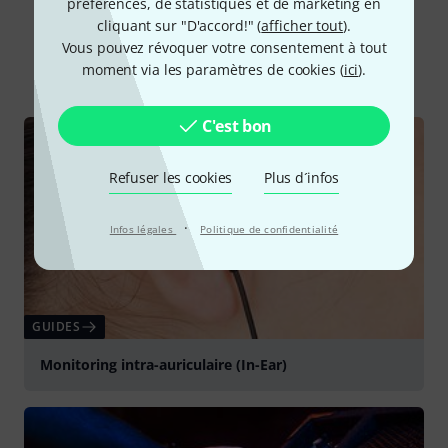
préférences, de statistiques et de marketing en
Le saviez-vous?
cliquant sur "D'accord!" (
afficher tout
).
Vous pouvez révoquer votre consentement à tout
Tout
Guides
moment via les paramètres de cookies (
ici
).
C'est bon
Refuser les cookies
Plus d´infos
·
Infos légales
Politique de confidentialité
GUIDES
Monitoring intra-auriculaire (In-Ear)