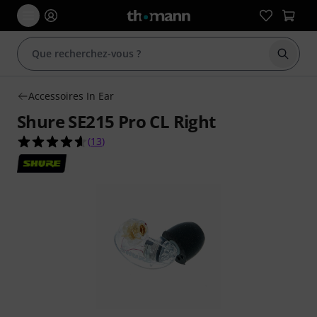
Démarr
Accessoires In Ear
Shure SE215 Pro CL Right
4.6 étoiles sur 5 d'après 13 évaluations clients
(
13
)