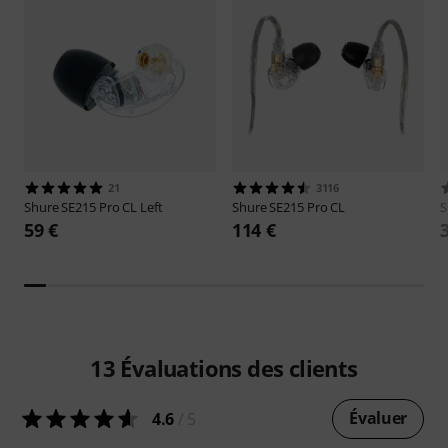
21
3116
Shure
SE215 Pro CL Left
Shure
SE215 Pro CL
S
59 €
114 €
13
Évaluations des clients
Évaluer
4.6
/ 5