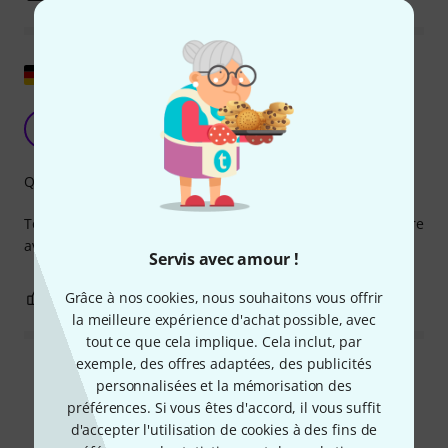
Afficher l'original
Un bon remplaçant.
B
Bassschorsch 18.02.2018
Qualité de fabrication
Tout est conforme aux attentes. Je ne pense pas qu'un autre
avis soit nécessaire :)
Servis avec amour !
Grâce à nos cookies, nous souhaitons vous offrir
0
0
SIGNALER L'ÉVALUATION
la meilleure expérience d'achat possible, avec
tout ce que cela implique. Cela inclut, par
exemple, des offres adaptées, des publicités
Lire toutes les évaluations
personnalisées et la mémorisation des
préférences. Si vous êtes d'accord, il vous suffit
d'accepter l'utilisation de cookies à des fins de