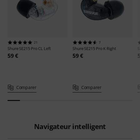
21
7
Shure
SE215 Pro CL Left
Shure
SE215 Pro K Right
S
59 €
59 €
Comparer
Comparer
Navigateur intelligent