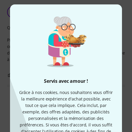
Parfaitement adapté au casque de fitness
F
FlorinW 04.03.2018
Qualité de fabrication
Pièce de rechange d'origine. La partie la plus épaisse est
orientée vers le haut-parleur. Je déconseille l'utilisation
d'une pièce générique, car celle-ci est parfaitement adaptée
à la capsule.
0
0
SIGNALER L'ÉVALUATION
Servis avec amour !
Grâce à nos cookies, nous souhaitons vous offrir
Lire toutes les évaluations
la meilleure expérience d'achat possible, avec
tout ce que cela implique. Cela inclut, par
exemple, des offres adaptées, des publicités
personnalisées et la mémorisation des
Le saviez-vous?
préférences. Si vous êtes d'accord, il vous suffit
d'accepter l'utilisation de cookies à des fins de