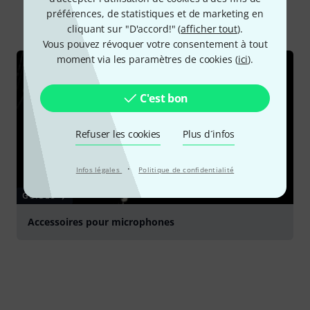
préférences, de statistiques et de marketing en
Tout
Guides
cliquant sur "D'accord!" (
afficher tout
).
Vous pouvez révoquer votre consentement à tout
moment via les paramètres de cookies (
ici
).
C'est bon
Refuser les cookies
Plus d´infos
·
Infos légales
Politique de confidentialité
GUIDES
Accessoires pour microphones