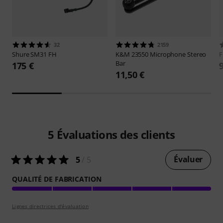
32
2159
Shure
SM31 FH
K&M
23550 Microphone Stereo
F
Bar
175 €
11,50 €
5
Évaluations des clients
Évaluer
5
/ 5
QUALITÉ DE FABRICATION
Lignes directrices d'évaluation