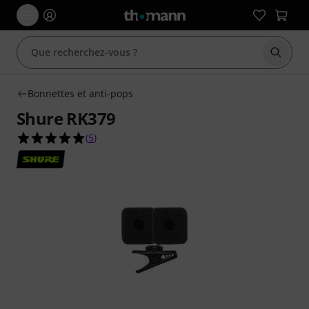
Démarr
Bonnettes et anti-pops
Shure RK379
5.0 étoiles sur 5 d'après 5 évaluations clients
(
5
)