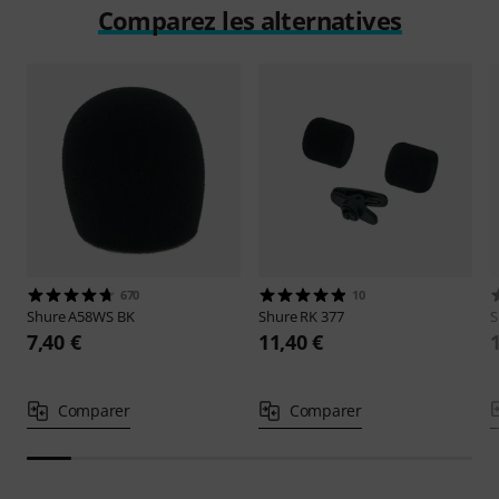
Comparez les alternatives
670
10
Shure
A58WS BK
Shure
RK 377
S
7,40 €
11,40 €
Comparer
Comparer