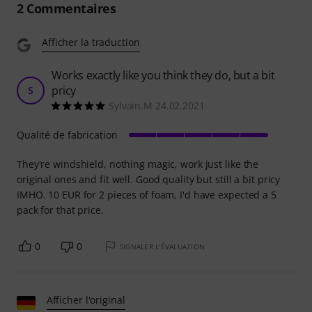
2
Commentaires
Afficher la traduction
Works exactly like you think they do, but a bit
pricy
S
Sylvain.M 24.02.2021
Qualité de fabrication
They're windshield, nothing magic, work just like the
original ones and fit well. Good quality but still a bit pricy
IMHO. 10 EUR for 2 pieces of foam, I'd have expected a 5
pack for that price.
0
0
SIGNALER L'ÉVALUATION
Afficher l'original