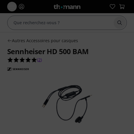
Démarr
Autres Accessoires pour casques
Sennheiser HD 500 BAM
5.0 étoiles sur 5 d'après 2 évaluations clients
(
2
)