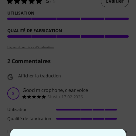
Évaluer
5
/ 5
UTILISATION
QUALITÉ DE FABRICATION
Lignes directrices d'évaluation
2
Commentaires
Afficher la traduction
Good microphone, clear voice
S
Stustu 17.02.2026
Utilisation
Qualité de fabrication
I attached this to my HD560S. Voice recording quality is very