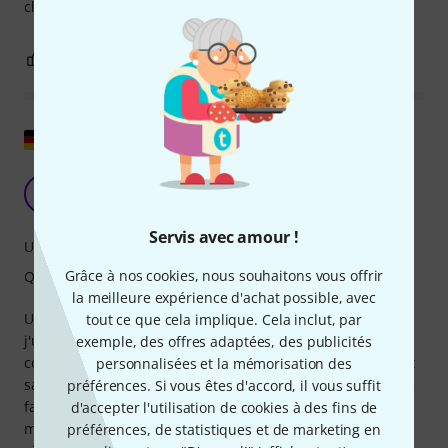
clean and clear with excellent noise isolation.
0
0
SIGNALER L'ÉVALUATION
Afficher l'original
Une belle amélioration
E
emka 27.11.2025
Servis avec amour !
Utilisation
Grâce à nos cookies, nous souhaitons vous offrir
Qualité de fabrication
la meilleure expérience d'achat possible, avec
Un excellent ajout à mon casque Sennheiser HD558, que
tout ce que cela implique. Cela inclut, par
j'utilise rarement mais que j'adore. Je l'utilise maintenant
exemple, des offres adaptées, des publicités
comme casque pour ma PlayStation et j'en suis pleinement
personnalisées et la mémorisation des
satisfait. Le son est excellent (pour les autres), la qualité de
préférences. Si vous êtes d'accord, il vous suffit
fabrication est irréprochable, deux filtres anti-pop en
d'accepter l'utilisation de cookies à des fins de
mousse supplémentaires pour le microphone sont fournis,
préférences, de statistiques et de marketing en