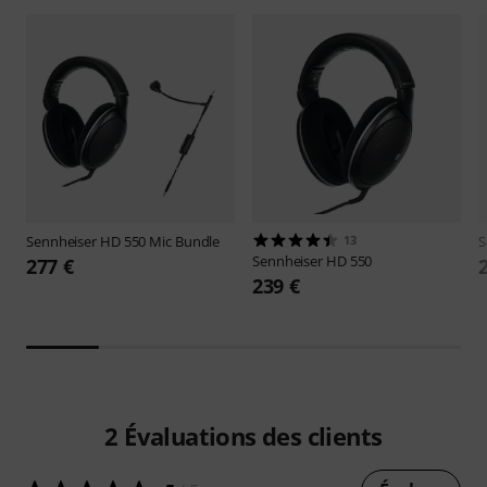
Sennheiser
HD 550 Mic Bundle
13
S
Sennheiser
HD 550
277 €
239 €
2
Évaluations des clients