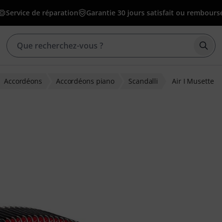
Service de réparation
Garantie 30 jours satisfait ou rembours
Déma
Accordéons
Accordéons piano
Scandalli
Air I Musette
ns clients