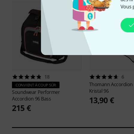
Vous 
18
6
Thomann
Accordion
CONVIENT À COUP SÛR
Kristal 96
Soundwear
Performer
13,90 €
Accordion 96 Bass
215 €