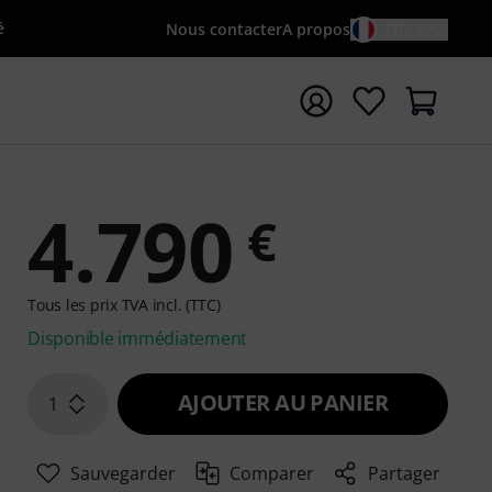
é
Nous contacter
A propos
FR / €
rrer la recherche avec le terme de recherche {searchTerm
4.790
€
Tous les prix TVA incl. (TTC)
Disponible immédiatement
AJOUTER AU PANIER
1
Sauvegarder
Comparer
Partager