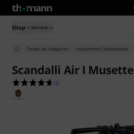
Shop
Service
Toutes les catégories
Instruments Traditionnels
Scandalli Air I Musette
4.7 étoiles sur 5 d'après 3 évaluatio
(
3
)