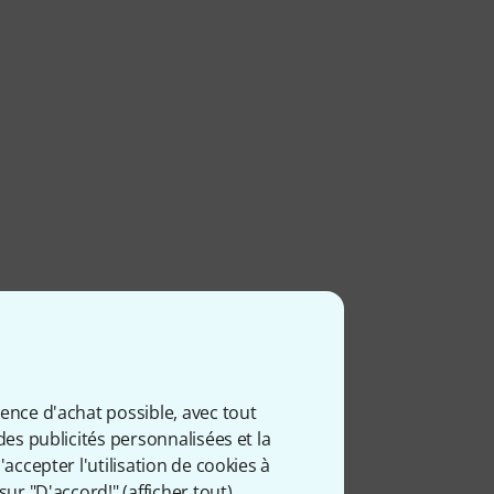
ience d'achat possible, avec tout
iés
des publicités personnalisées et la
accepter l'utilisation de cookies à
sur "D'accord!" (
afficher tout
).