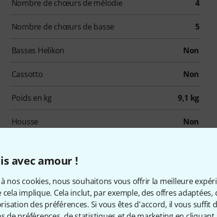
Nombre de chœurs de mélodie
4
Nombre de chœurs de basse
5
Basses Helikon
Non
Cassotto
Non
Poids en kg
9,1 kg
Housse
Non
is avec amour !
à nos cookies, nous souhaitons vous offrir la meilleure expér
cessoires & articles appropr
 cela implique. Cela inclut, par exemple, des offres adaptées, 
sation des préférences. Si vous êtes d'accord, il vous suffit d'
ns de préférences, de statistiques et de marketing en cliquant 