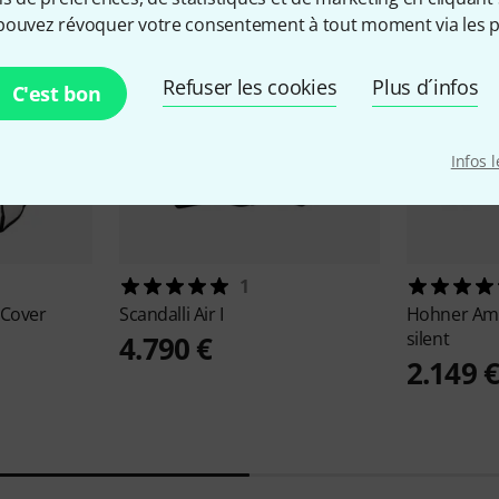
pouvez révoquer votre consentement à tout moment via les p
Refuser les cookies
Plus d´infos
C'est bon
Infos 
1
 Cover
Scandalli
Air I
Hohner
Ami
silent
4.790 €
2.149 