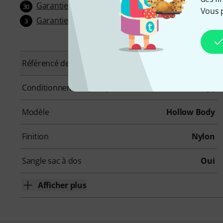
Garantie 30 jours satisfait ou remboursé
30
Vous 
Garantie 3 ans Thomann
3
Référencé depuis
Mai 2022
Conditionnement (UVC)
1 Pièce(s)
Modèle
Hollow Body
Finition
Nylon
Sangle sac à dos
Oui
Afficher plus