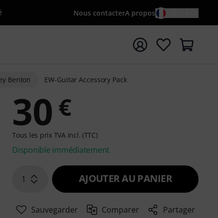
é
Nous contacter
A propos
FR / €
rrer la recherche avec le terme de recherche {searchTerm
ey Benton
EW-Guitar Accessory Pack
30
€
Tous les prix TVA incl. (TTC)
Disponible immédiatement
AJOUTER AU PANIER
1
Sauvegarder
Comparer
Partager