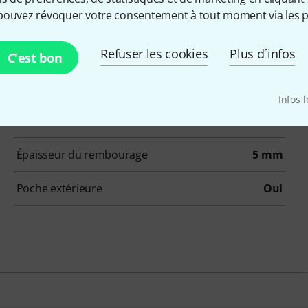
pouvez révoquer votre consentement à tout moment via les p
Refuser les cookies
Plus d´infos
C'est bon
Numéro d'article
526330
Infos 
Couleur
Noir
Épaisseur du rembourage
5 mm
Poche extérieure
Oui