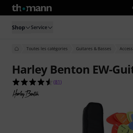
Shop
Service
Toutes les catégories
Guitares & Basses
Access
Harley Benton EW-Gui
4.5 étoiles sur 5 d'après 81 évaluati
(
81
)