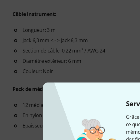
Câble instrument:
Longueur: 3 m
Jack 6,3 mm < - > Jack 6,3 mm
Section de câble: 0,22 mm² / AWG 24
Diamètre extérieur: 6 mm
Couleur: Noir
Pack de médiators:
Serv
12 médiators d'épaisseur différentes
En nylon
Grâce 
ce que
Epaisseurs (2 de chaque): 0,46 mm, 0,71 mm, 0,81
mémori
des fi