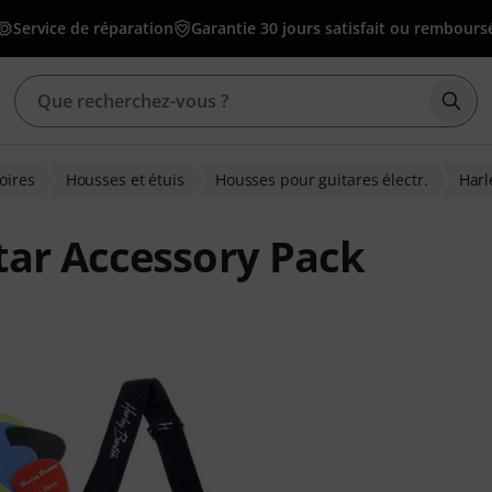
Service de réparation
Garantie 30 jours satisfait ou rembours
Déma
oires
Housses et étuis
Housses pour guitares électr.
Harl
tar Accessory Pack
ons clients