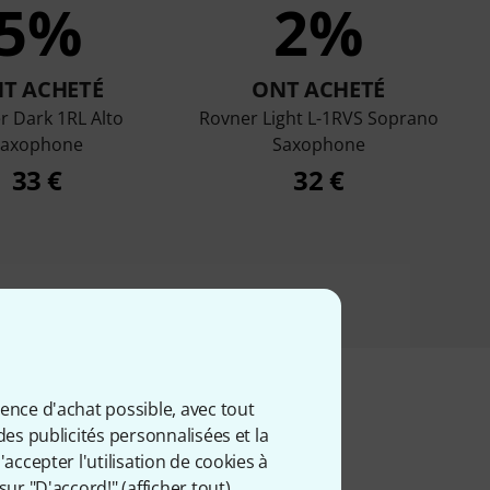
5%
2%
T ACHETÉ
ONT ACHETÉ
r Dark 1RL Alto
Rovner Light L-1RVS Soprano
Saxophone
Saxophone
33 €
32 €
ience d'achat possible, avec tout
des publicités personnalisées et la
iés
accepter l'utilisation de cookies à
sur "D'accord!" (
afficher tout
).