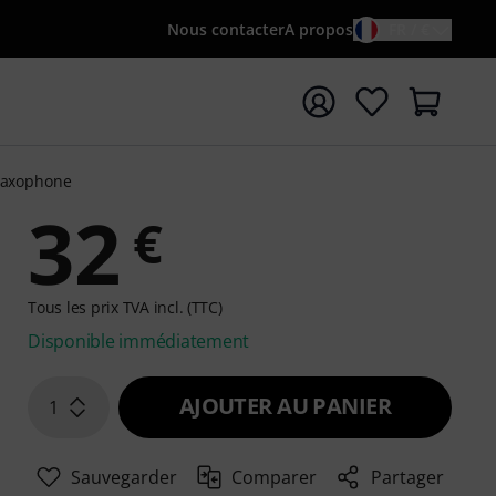
Nous contacter
A propos
FR / €
rrer la recherche avec le terme de recherche {searchTerm
Saxophone
32
€
Tous les prix TVA incl. (TTC)
Disponible immédiatement
AJOUTER AU PANIER
1
Sauvegarder
Comparer
Partager