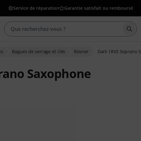
Service de réparation
Garantie satisfait ou remboursé
Déma
es
Bagues de serrage et clés
Rovner
Dark 1RVS Soprano 
prano Saxophone
ons clients