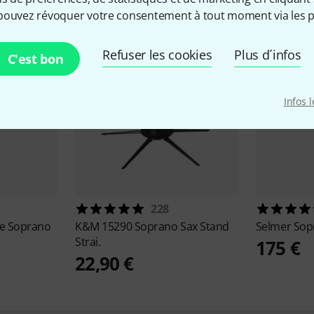
pouvez révoquer votre consentement à tout moment via les p
Refuser les cookies
Plus d´infos
C'est bon
Infos 
228
ue Soprano
K&M
15290 Soprano Sax Stand
Selmer
Sop
Strai.
175 €
22,90 €