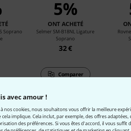
%
5%
ETÉ
ONT ACHETÉ
ON
VS Soprano
Selmer SM-B18NL Ligature
Rovne
e
Soprano
32 €
Comparer
is avec amour !
à nos cookies, nous souhaitons vous offrir la meilleure expér
 cela implique. Cela inclut, par exemple, des offres adaptées, 
cessoires & articles appropr
sation des préférences. Si vous êtes d'accord, il vous suffit d'
ns de préférences, de statistiques et de marketing en cliquant 