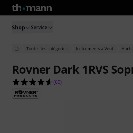
Shop
Service
Toutes les catégories
Instruments à Vent
Anch
Rovner Dark 1RVS So
4.6 étoiles sur 5 d'après 60 évaluati
(
60
)