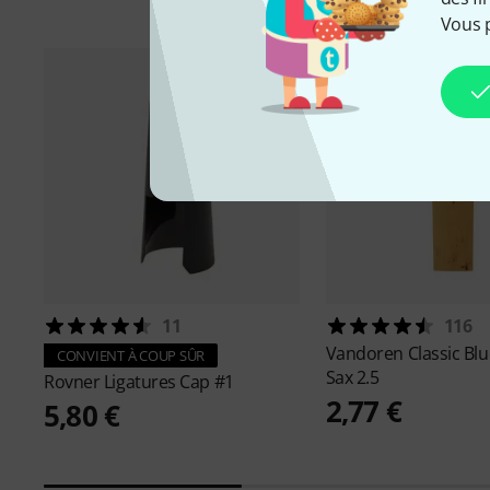
Vous 
11
116
Vandoren
Classic Bl
CONVIENT À COUP SÛR
Sax 2.5
Rovner
Ligatures Cap #1
2,77 €
5,80 €