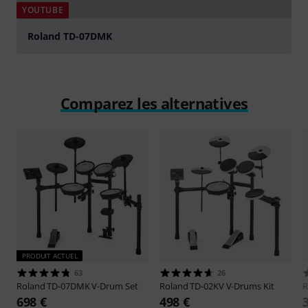
YOUTUBE
Roland TD-07DMK
Jouer
Comparez les alternatives
PRODUIT ACTUEL
63
26
Roland
TD-07DMK V-Drum Set
Roland
TD-02KV V-Drums Kit
R
698 €
498 €