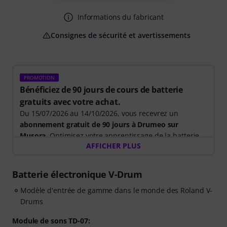
Informations du fabricant
Consignes de sécurité et avertissements
PROMOTION
Bénéficiez de 90 jours de cours de batterie
gratuits avec votre achat.
Du 15/07/2026 au 14/10/2026, vous recevrez un
abonnement gratuit de 90 jours à Drumeo sur
Musora
. Optimisez votre apprentissage de la batterie
AFFICHER PLUS
grâce à un parcours guidé qui vous indique
précisément les exercices à réaliser. Vous passerez
ainsi moins de temps à vous demander par où
Batterie électronique V-Drum
commencer et plus de temps à jouer.
Modèle d'entrée de gamme dans le monde des Roland V-
Drums
Que vous débutiez ou cherchiez à vous améliorer,
Drumeo sur Musora vous aide à développer vos
Module de sons TD-07:
compétences, à rester motivé et à progresser