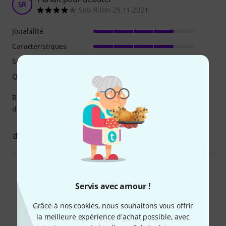
SR
Seb Riton 29.11.2021
Jouabilité
Caractéristiques
Son
Qualité de fabrication
Robuste, un très bon son, une valeur sûre Roland pour
débuter la batterie !
0
0
SIGNALER L'ÉVALUATION
Lire toutes les évaluations
Servis avec amour !
Grâce à nos cookies, nous souhaitons vous offrir
la meilleure expérience d'achat possible, avec
Le saviez-vous?