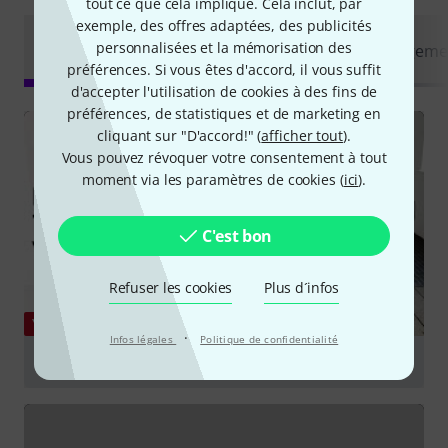
tout ce que cela implique. Cela inclut, par
exemple, des offres adaptées, des publicités
Rapports
personnalisées et la mémorisation des
Tout
Vidéos
Guides
Téléchargeme
de test
préférences. Si vous êtes d'accord, il vous suffit
d'accepter l'utilisation de cookies à des fins de
préférences, de statistiques et de marketing en
cliquant sur "D'accord!" (
afficher tout
).
Vous pouvez révoquer votre consentement à tout
moment via les paramètres de cookies (
ici
).
C'est bon
Refuser les cookies
Plus d´infos
YOUTUBE
·
Infos légales
Politique de confidentialité
Introducing the Roland TD-07 Series V-Drums
Jouer