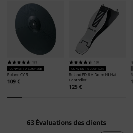
131
150
CONVIENT À COUP SÛR
CONVIENT À COUP SÛR
Roland
CY-5
Roland
FD-8 V-Drum Hi-Hat
R
Controller
109 €
125 €
63
Évaluations des clients