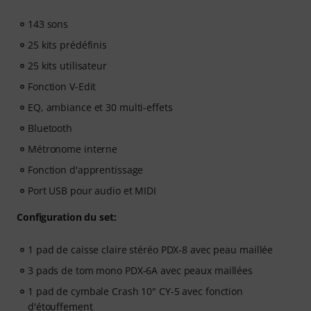
régulièrement avec des cours adaptés à votre niveau.
143 sons
Votre accès gratuit comprend :
25 kits prédéfinis
- un parcours d'apprentissage guidé
qui enseigne les
25 kits utilisateur
bonnes compétences dans le bon ordre.
Fonction V-Edit
- des cours dispensés par des batteurs de renommée
EQ, ambiance et 30 multi-effets
mondiale
tels que Chad Smith, Nick Collins, El
Estepario Siberiano et bien d'autres.
Bluetooth
- un outil de suivi de pratique intégré
pour vous aider
Métronome interne
à adopter de meilleures habitudes, à rester régulier et
à constater vos progrès au fil du temps.
Fonction d'apprentissage
- une communauté de soutien
de batteurs pour vous
Port USB pour audio et MIDI
aider à rester motivé.
- un accès illimité
aux cours de batterie, de piano, de
Configuration du set:
guitare, de basse et de chant.
1 pad de caisse claire stéréo PDX-8 avec peau maillée
Une fois votre commande expédiée, vous recevrez
3 pads de tom mono PDX-6A avec peaux maillées
automatiquement le code d'activation par e-mail.
1 pad de cymbale Crash 10" CY-5 avec fonction
L'abonnement se termine automatiquement après
d'étouffement
expiration.