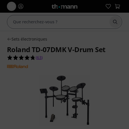
Démarr
Sets électroniques
Roland TD-07DMK V-Drum Set
4.8 étoiles sur 5 d'après 63 évaluations clients
(
63
)