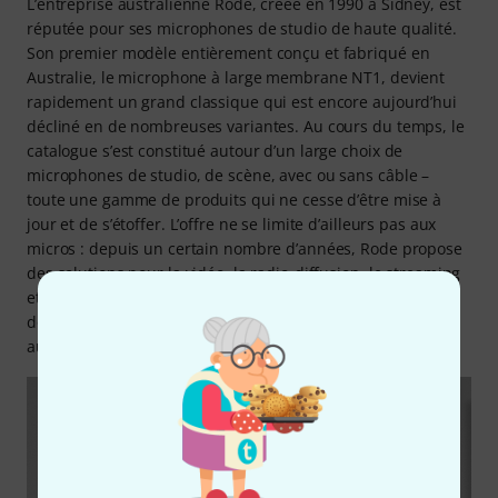
L’entreprise australienne Rode, créée en 1990 à Sidney, est
réputée pour ses microphones de studio de haute qualité.
Son premier modèle entièrement conçu et fabriqué en
Australie, le microphone à large membrane NT1, devient
rapidement un grand classique qui est encore aujourd’hui
décliné en de nombreuses variantes. Au cours du temps, le
catalogue s’est constitué autour d’un large choix de
microphones de studio, de scène, avec ou sans câble –
toute une gamme de produits qui ne cesse d’être mise à
jour et de s’étoffer. L’offre ne se limite d’ailleurs pas aux
micros : depuis un certain nombre d’années, Rode propose
des solutions pour la vidéo, la radio-diffusion, le streaming
et la création de contenu de manière générale. Rode est
donc présent sur de nombreux fronts de la technique
audio-visuelle.