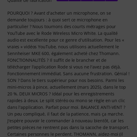
Qualité de fabrication
POURQUOI ? Avant d'acheter un microphone, on se
demande toujours : à quoi sert ce microphone en
particulier ? Nous tournons des courts métrages pour
YouTube avec le Rode Wireless Micro White. La qualité
audio est excellente pour ce genre d'utilisation. Pour les «
vraies » vidéos YouTube, nous utilisons actuellement le
Sennheiser MKE 600, également acheté chez Thomann.
FONCTIONNALITÉS ? Il suffit de le brancher et de
télécharger l'application Rode si vous ne l'avez pas déjà.
Fonctionnement immédiat. Sans aucune frustration. Génial !
SON ? Dans le tiers supérieur pour nos besoins. Parmi les
mini-micros à pince, actuellement (mars 2025), dans le top
20 %. DEUX MICROS ? Idéal pour les enregistrements
rapides à deux. Le split stéréo ou mono se règle en un clic
dans l'application. Parfait pour moi. BALANCE ANTI-VENT ?
Un peu compliqué, il faut de la patience, mais ça marche.
J'espère pouvoir le commander à nouveau bientôt, car les
petites pièces ne rentrent pas dans la sacoche de transport.
Certaines personnes le perdent. THOMANN, aidez-moi (il