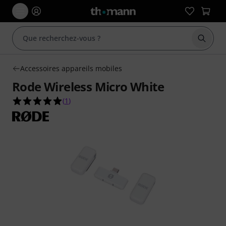
Démarr
Accessoires appareils mobiles
Rode Wireless Micro White
5.0 étoiles sur 5 d'après 1 évaluations clients
(
1
)