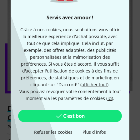
Servis avec amour !
Grâce à nos cookies, nous souhaitons vous offrir
la meilleure expérience d'achat possible, avec
tout ce que cela implique. Cela inclut, par
exemple, des offres adaptées, des publicités
personnalisées et la mémorisation des
préférences. Si vous êtes d'accord, il vous suffit
d'accepter l'utilisation de cookies à des fins de
préférences, de statistiques et de marketing en
cliquant sur "D'accord!" (
afficher tout
).
Vous pouvez révoquer votre consentement à tout
moment via les paramètres de cookies (
ici
).
Des prises réussies grâce à Rode
C'est bon
Capture
Pour profiter pleinement de ce système de microphones
Refuser les cookies
Plus d´infos
sans fil, on aura recours à l’application Rode Capture