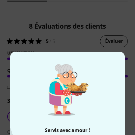
8
Évaluations des clients
Évaluer
5
/ 5
UTILISATION
QUALITÉ DE FABRICATION
Lignes directrices d'évaluation
3
Commentaires
JL
Jacques le Machu 17.07.2019
Servis avec amour !
Qualité de fabrication