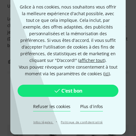
Utilisation
Grâce à nos cookies, nous souhaitons vous offrir
la meilleure expérience d'achat possible, avec
Le filetage du support de lyre de mon tuba étant "foiré", je
tout ce que cela implique. Cela inclut, par
cherchais depuis longtemps un autre système de fixation...
exemple, des offres adaptées, des publicités
je ne savais pas que cet ustensile existait pour tuba
personnalisées et la mémorisation des
(D=21mm), et les vendeurs de Thomann m'ont parfaitement
préférences. Si vous êtes d'accord, il vous suffit
bien conseillé.
d'accepter l'utilisation de cookies à des fins de
préférences, de statistiques et de marketing en
cliquant sur "D'accord!" (
afficher tout
).
0
0
SIGNALER L'ÉVALUATION
Vous pouvez révoquer votre consentement à tout
moment via les paramètres de cookies (
ici
).
Lire toutes les évaluations
C'est bon
Refuser les cookies
Plus d´infos
Comparez les alternatives
·
Infos légales
Politique de confidentialité