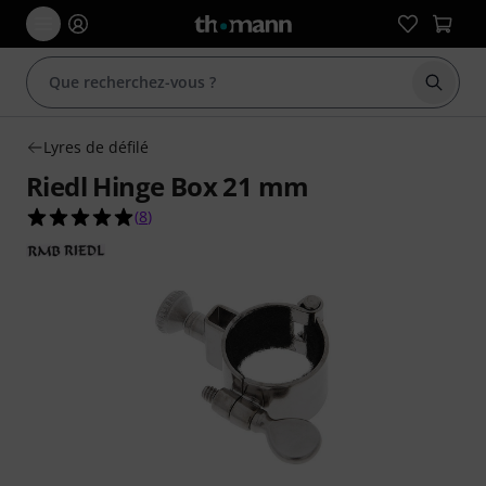
Démarr
Lyres de défilé
Riedl Hinge Box 21 mm
5.0 étoiles sur 5 d'après 8 évaluations clients
(
8
)