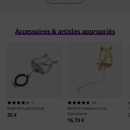
Accessoires & articles appropriés
77
207
Riedl
103 Lyre Clarinet
Riedl
313 Medium Lyre
R
Saxophone
35 €
16,70 €