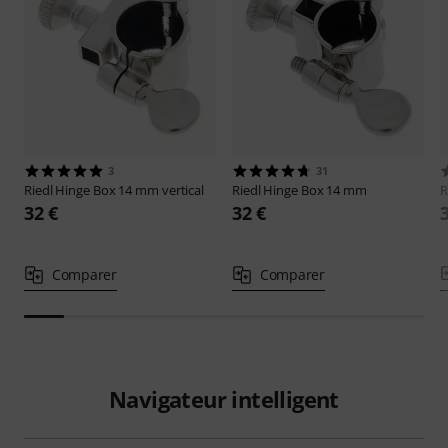
3
31
Riedl
Hinge Box 14 mm vertical
Riedl
Hinge Box 14 mm
R
32 €
32 €
Comparer
Comparer
Navigateur intelligent