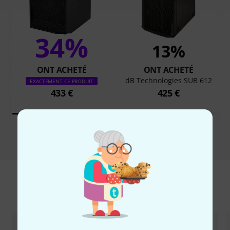
34%
13%
ONT ACHETÉ
ONT ACHETÉ
dB Technologies SUB 612
EXACTEMENT CE PRODUIT
433 €
425 €
Comparer
Accessoires & articles appropriés