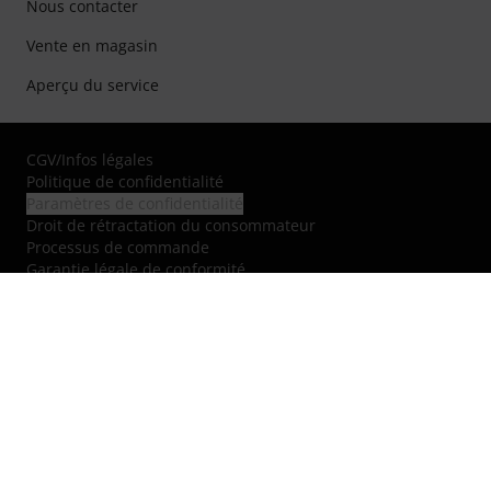
Nous contacter
Vente en magasin
Aperçu du service
CGV
/
Infos légales
Politique de confidentialité
Paramètres de confidentialité
Droit de rétractation du consommateur
Processus de commande
Garantie légale de conformité
Déclaration d'accessibilité
Rétractation de commande
A propos
Carrières et recrutement