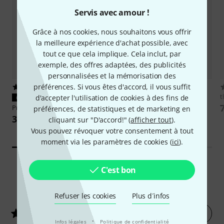
Servis avec amour !
Grâce à nos cookies, nous souhaitons vous offrir
la meilleure expérience d'achat possible, avec
tout ce que cela implique. Cela inclut, par
exemple, des offres adaptées, des publicités
personnalisées et la mémorisation des
préférences. Si vous êtes d'accord, il vous suffit
7
112
dB Technologies
Sub 615
t
d'accepter l'utilisation de cookies à des fins de
CONVIENT À COUP SÛR
555 €
Proel
S15A Cover
préférences, de statistiques et de marketing en
38 €
cliquant sur "D'accord!" (
afficher tout
).
Vous pouvez révoquer votre consentement à tout
moment via les paramètres de cookies (
ici
).
C'est bon
19
Évaluations des clients
Refuser les cookies
Plus d´infos
Évaluer
4.5
/ 5
·
Infos légales
Politique de confidentialité