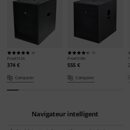
28
15
Proel
S12A
Proel
S18A
P
374 €
555 €
Comparer
Comparer
Navigateur intelligent