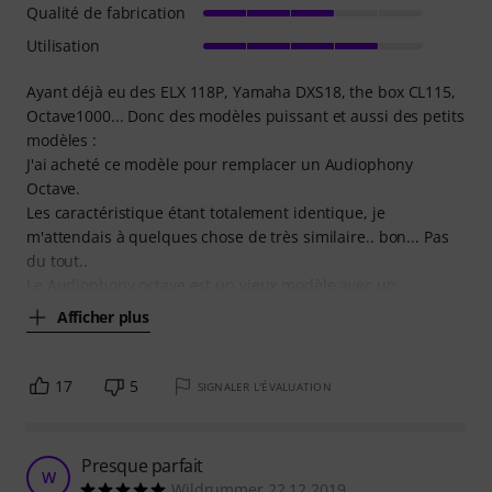
Qualité de fabrication
Utilisation
Ayant déjà eu des ELX 118P, Yamaha DXS18, the box CL115,
Octave1000... Donc des modèles puissant et aussi des petits
modèles :
J'ai acheté ce modèle pour remplacer un Audiophony
Octave.
Les caractéristique étant totalement identique, je
m'attendais à quelques chose de très similaire.. bon... Pas
du tout..
Le Audiophony octave est un vieux modèle avec un
Afficher plus
17
5
SIGNALER L'ÉVALUATION
Presque parfait
W
Wildrummer 22.12.2019