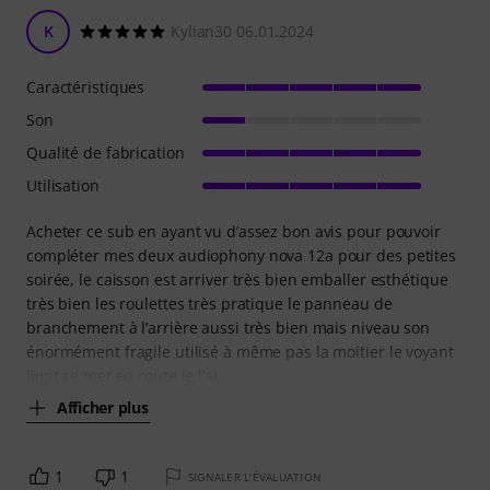
K
Kylian30 06.01.2024
Caractéristiques
Son
Qualité de fabrication
Utilisation
Acheter ce sub en ayant vu d’assez bon avis pour pouvoir
compléter mes deux audiophony nova 12a pour des petites
soirée, le caisson est arriver très bien emballer esthétique
très bien les roulettes très pratique le panneau de
branchement à l’arrière aussi très bien mais niveau son
énormément fragile utilisé à même pas la moitier le voyant
limit se met en route je l’ai
Afficher plus
1
1
SIGNALER L'ÉVALUATION