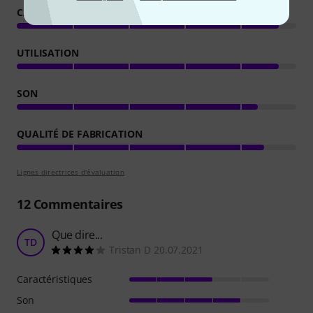
CARACTÉRISTIQUES
UTILISATION
SON
QUALITÉ DE FABRICATION
Lignes directrices d'évaluation
12
Commentaires
Que dire...
TD
Tristan D 20.07.2021
Caractéristiques
Son