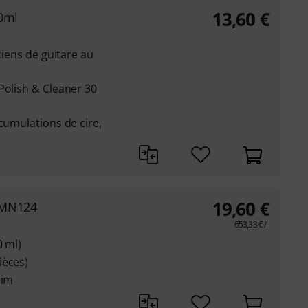
13,60
€
30ml
ciens de guitare au
Polish & Cleaner 30
cumulations de cire,
19,60
€
t MN124
653,33
€
/ l
0 ml)
ièces)
aim