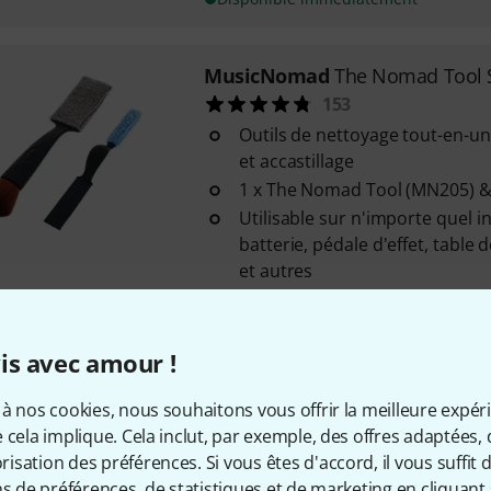
MusicNomad
The Nomad Tool 
153
Outils de nettoyage tout-en-u
et accastillage
1 x The Nomad Tool (MN205) &
Utilisable sur n'importe quel i
batterie, pédale d'effet, table
et autres
Disponible immédiatement
is avec amour !
Fender
CS Deluxe Guitar Care Ki
190
à nos cookies, nous souhaitons vous offrir la meilleure expér
 cela implique. Cela inclut, par exemple, des offres adaptées, 
Pour guitares et basses
sation des préférences. Si vous êtes d'accord, il vous suffit d'
Polish
ns de préférences, de statistiques et de marketing en cliquant 