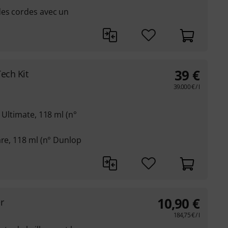
des cordes avec un
39
€
ech Kit
39.000
€
/ l
 Ultimate, 118 ml (n°
are, 118 ml (n° Dunlop
10,90
€
r
184,75
€
/ l