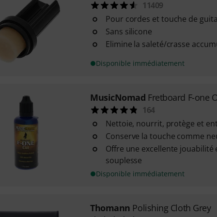
11409
Pour cordes et touche de guita
Sans silicone
Elimine la saleté/crasse accum
Disponible immédiatement
MusicNomad
Fretboard F-one O
164
Nettoie, nourrit, protège et en
Conserve la touche comme ne
Offre une excellente jouabilité
souplesse
Disponible immédiatement
Thomann
Polishing Cloth Grey