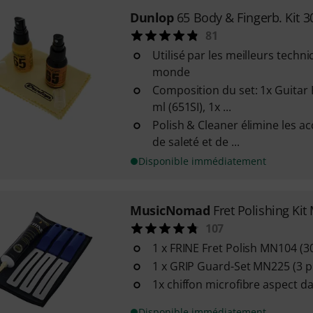
Dunlop
65 Body & Fingerb. Kit 
81
Utilisé par les meilleurs techni
monde
Composition du set: 1x Guitar 
ml (651SI), 1x ...
Polish & Cleaner élimine les ac
de saleté et de ...
Disponible immédiatement
MusicNomad
Fret Polishing Ki
107
1 x FRINE Fret Polish MN104 (3
1 x GRIP Guard-Set MN225 (3 p
1x chiffon microfibre aspect d
Disponible immédiatement