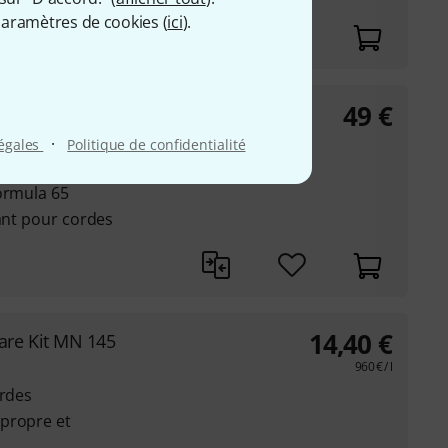
aramètres de cookies (
ici
).
49
€
·
légales
Politique de confidentialité
ormula 65
ormula 65
sant pour cordes
14,40
€
are Kit MN 145
960
€
/ l
ordes
propre et