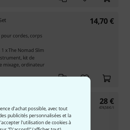
14,70
€
Set
n pour cordes, corps
 1 x The Nomad Slim
nstrument, kit de
 de mixage, ordinateur
28
€
t
474,58
€
/ l
ience d'achat possible, avec tout
des publicités personnalisées et la
accepter l'utilisation de cookies à
sur "D'accord!" (
afficher tout
).