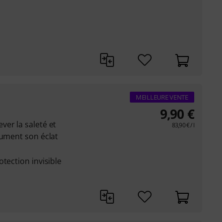
MEILLEURE VENTE
9,90
€
er la saleté et
83,90
€
/ l
rument son éclat
tection invisible