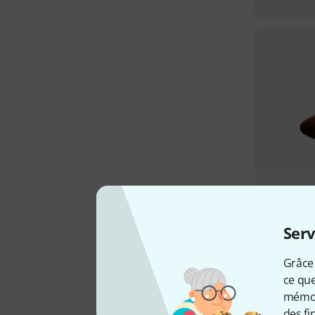
Serv
Grâce 
ce que
mémori
des fi