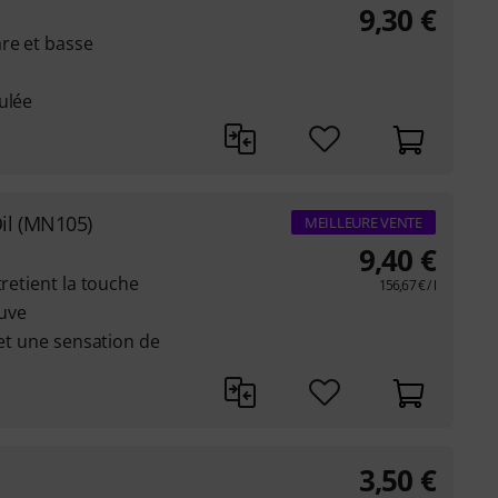
9,30
€
re et basse
ulée
il (MN105)
MEILLEURE VENTE
9,40
€
tretient la touche
156,67
€
/ l
uve
 et une sensation de
3,50
€