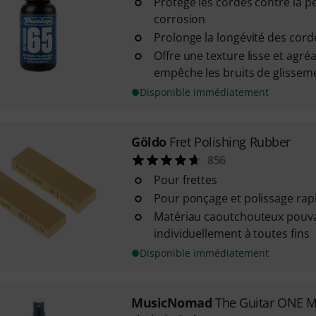
Protège les cordes contre la per
corrosion
Prolonge la longévité des cord
Offre une texture lisse et agré
empêche les bruits de glissem
Disponible immédiatement
Göldo
Fret Polishing Rubber
856
Pour frettes
Pour ponçage et polissage rapi
Matériau caoutchouteux pouv
individuellement à toutes fins
Disponible immédiatement
MusicNomad
The Guitar ONE 