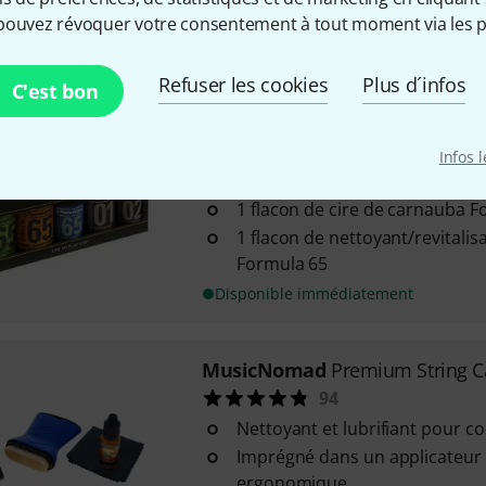
Cleaner
pouvez révoquer votre consentement à tout moment via les p
Disponible immédiatement
Refuser les cookies
Plus d´infos
C'est bon
Dunlop
Maintenance Kit
1125
Infos 
1 flacon de nettoyant/polish F
1 flacon de cire de carnauba F
1 flacon de nettoyant/revitali
Formula 65
Disponible immédiatement
MusicNomad
Premium String C
94
Nettoyant et lubrifiant pour c
Imprégné dans un applicateur 
ergonomique