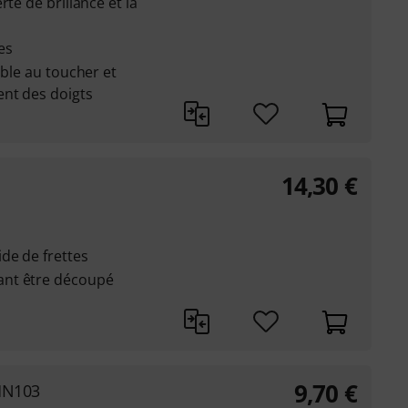
te de brillance et la
es
able au toucher et
ent des doigts
14,30
€
de de frettes
ant être découpé
9,70
€
MN103