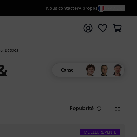
Nous contacter
A propos
FR / €
rrer la recherche avec le terme de recherche {searchTerm
 & Basses
&
Conseil
Popularité
MEILLEURE VENTE