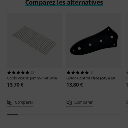
Comparez les alternatives
33
11
Göldo
WS010 Jumbo Fret Wire
Göldo
Control Plate J-Style BK
G
13,70 €
13,80 €
Comparer
Comparer