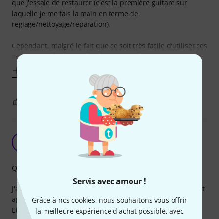
que j'essaie de restaurer (c'est la première guitare sur
laquelle je me fais la main en terme de
réglage/nettoyage/réparation).
Cependant, malgré le fait que ce soit très facile d'utiliser ces
gommes sur le dessus des frettes, sur le
Afficher plus
7
0
SIGNALER L'ÉVALUATION
EXtrêmement efficace !
T
Taurash 23.05.2020
Qualité de fabrication
Servis avec amour !
J'avais vu ces gommes chez mon luthier, donc quand il s'est
agi pour moi d'en choisir, je n'ai pas hésité.
Grâce à nos cookies, nous souhaitons vous offrir
Et je comprends pourquoi mon luthier les a choisi. Ces
la meilleure expérience d'achat possible, avec