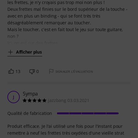
les frettes, je n'y croyais pas trop moi non plus !
Deux frettes mal finies sur le bord supérieur de la touche -
avec en plus un binding - qui se font très très
désagréablement remarquer au toucher.
Mais le toucher, c'est en fait tout le jeu sur toute guitare,
non ?
Ici, on est sur des frettes
Afficher plus
13
0
SIGNALER L'ÉVALUATION
Sympa
J
jazzbang 03.03.2021
Qualité de fabrication
Produit efficace. Je l'ai utilisé une fois pour l'instant pour
remettre à neuf les frettes très oxydées d'une vieille strat