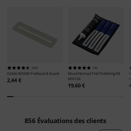
2652
106
Göldo
WS045 Fretboard Guard
MusicNomad
Fret Polishing Kit
H
MN124
A
2,44 €
19,60 €
856
Évaluations des clients