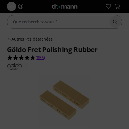
Démarr
Autres Pcs détachées
Göldo Fret Polishing Rubber
4.6 étoiles sur 5 d'après 856 évaluations clients
(
856
)