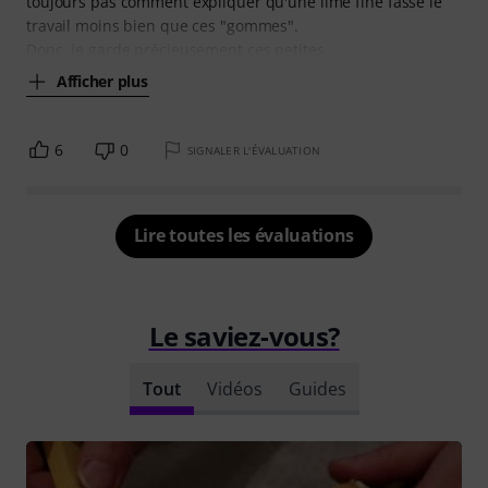
toujours pas comment expliquer qu'une lime fine fasse le
travail moins bien que ces "gommes".
Donc, je garde précieusement ces petites
Afficher plus
6
0
SIGNALER L'ÉVALUATION
Lire toutes les évaluations
Le saviez-vous?
Tout
Vidéos
Guides