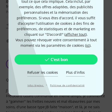
gommes fonctionnent parfaitement, elles décrassent les
tout ce que cela implique. Cela inclut, par
frettes en un temps record.
exemple, des offres adaptées, des publicités
Pour les néophytes : on s'en sert comme d'une gomme à
personnalisées et la mémorisation des
crayon de bois : on utilise la partir la plus petite pour
préférences. Si vous êtes d'accord, il vous suffit
d'accepter l'utilisation de cookies à des fins de
Afficher plus
préférences, de statistiques et de marketing en
cliquant sur "D'accord!" (
afficher tout
).
Vous pouvez révoquer votre consentement à tout
6
0
SIGNALER L'ÉVALUATION
moment via les paramètres de cookies (
ici
).
Dubitatif au début, et convaincu à l'utilisation :
C'est bon
Bingo!
F
Fabrice298 24.01.2022
Refuser les cookies
Plus d´infos
Qualité de fabrication
·
Infos légales
Politique de confidentialité
J'ai été surpris de recevoir ces "gommes"... En utilisant le
Fretboard Guard commandé en même temps, je commence
à "gommer" les frettes neuves et mal ébavurées par mes
soins, d'une basse type JB faite "maison", et là, je ne sais