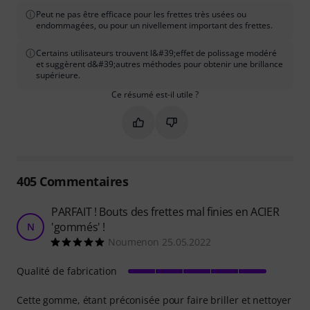
Peut ne pas être efficace pour les frettes très usées ou
endommagées, ou pour un nivellement important des frettes.
Certains utilisateurs trouvent l&#39;effet de polissage modéré
et suggèrent d&#39;autres méthodes pour obtenir une brillance
supérieure.
Ce résumé est-il utile ?
Marquer ce résumé comme utile
Marquer ce résumé comme in
405
Commentaires
PARFAIT ! Bouts des frettes mal finies en ACIER
'gommés' !
N
Noumenon 25.05.2022
Qualité de fabrication
Cette gomme, étant préconisée pour faire briller et nettoyer