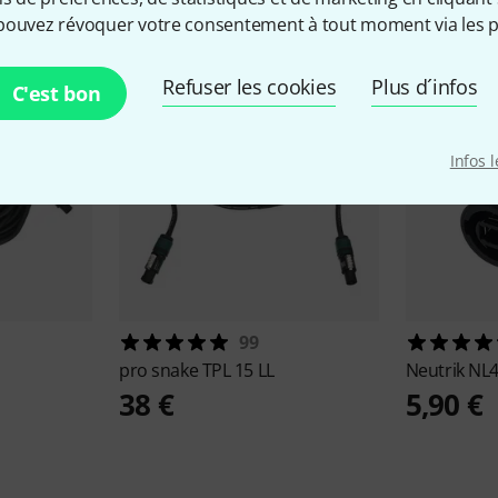
pouvez révoquer votre consentement à tout moment via les p
Refuser les cookies
Plus d´infos
C'est bon
Infos 
99
pro snake
TPL 15 LL
Neutrik
NL
38 €
5,90 €