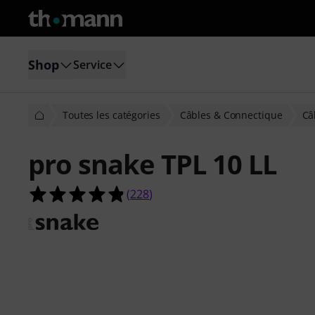
Shop
Service
Toutes les catégories
Câbles & Connectique
Câ
pro snake TPL 10 LL
4.8 étoiles sur 5 d'après 228 évaluat
(
228
)