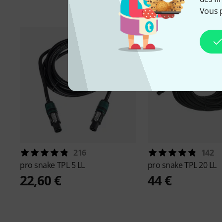
Vous 
216
142
pro snake
TPL 5 LL
pro snake
TPL 20 LL
22,60 €
44 €