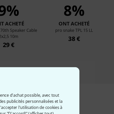
9%
8%
T ACHETÉ
ONT ACHETÉ
 70th Speaker Cable
pro snake TPL 15 LL
2x2,5 10m
38 €
29 €
ience d'achat possible, avec tout
des publicités personnalisées et la
accepter l'utilisation de cookies à
iés
sur "D'accord!" (
afficher tout
).