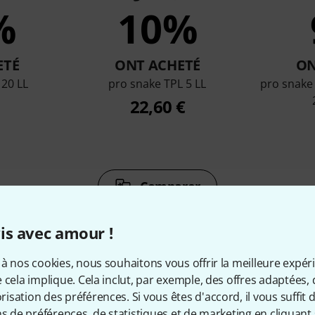
%
10%
ETÉ
ONT ACHETÉ
ON
 20 LL
pro snake TPL 5 LL
pro snake
22,60 €
Comparer
is avec amour !
à nos cookies, nous souhaitons vous offrir la meilleure expér
 cela implique. Cela inclut, par exemple, des offres adaptées, 
sation des préférences. Si vous êtes d'accord, il vous suffit d'
cessoires & articles appropr
ns de préférences, de statistiques et de marketing en cliquant 