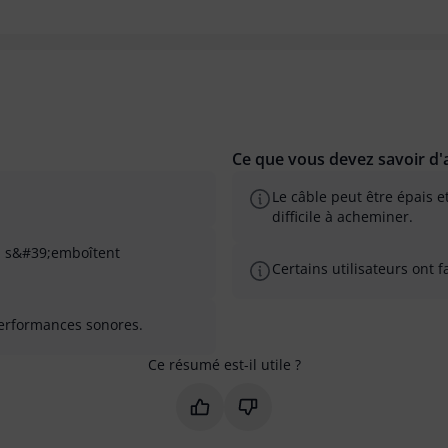
Ce que vous devez savoir d'a
Le câble peut être épais e
difficile à acheminer.
ui s&#39;emboîtent
Certains utilisateurs ont 
performances sonores.
Ce résumé est-il utile ?
Marquer ce résumé comme utile
Marquer ce résumé comme