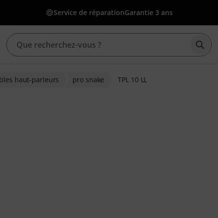
Service de réparation
Garantie 3 ans
Déma
bles haut-parleurs
pro snake
TPL 10 LL
ions clients