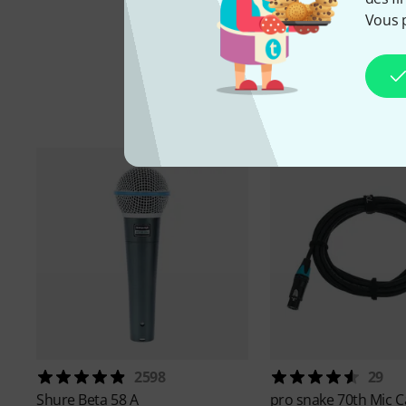
Vous 
Ac
2598
29
Shure
Beta 58 A
pro snake
70th Mic 