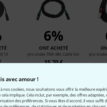
%
6%
ETÉ
ONT ACHETÉ
ON
M 10
pro snake 70th Mic Cable 5m
pro snake
€
15,70 €
is avec amour !
Comparer
à nos cookies, nous souhaitons vous offrir la meilleure expér
 cela implique. Cela inclut, par exemple, des offres adaptées, 
sation des préférences. Si vous êtes d'accord, il vous suffit d'
ns de préférences, de statistiques et de marketing en cliquant 