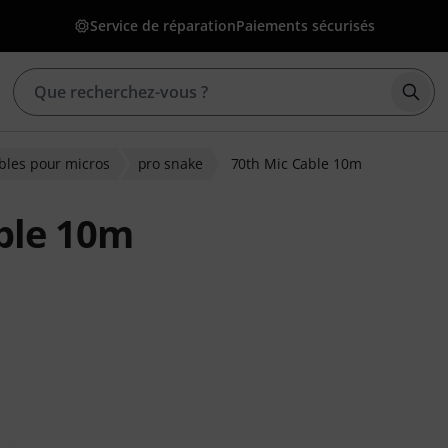
Service de réparation
Paiements sécurisés
Déma
bles pour micros
pro snake
70th Mic Cable 10m
ble 10m
ons clients