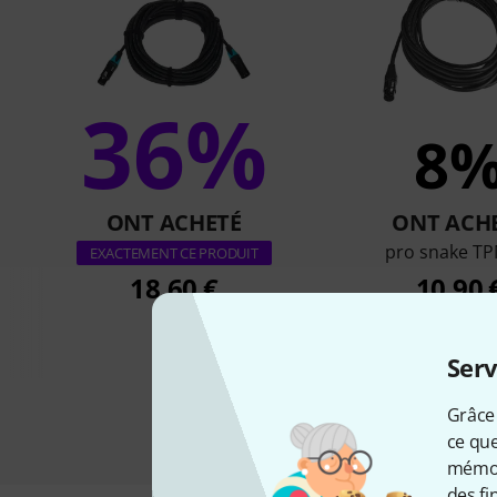
36%
8
ONT ACHETÉ
ONT ACH
pro snake TP
EXACTEMENT CE PRODUIT
18,60 €
10,90 
Serv
Grâce 
ce que
mémori
des fi