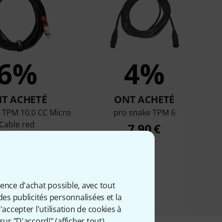
6%
4%
T ACHETÉ
ONT ACHETÉ
 TPM 10,0 CC Micro
pro snake TPM 6
Cable red
7,90 €
9,90 €
ience d'achat possible, avec tout
des publicités personnalisées et la
accepter l'utilisation de cookies à
sur "D'accord!" (
afficher tout
).