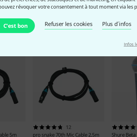
pouvez révoquer votre consentement à tout moment via les p
Refuser les cookies
Plus d´infos
C'est bon
cessoires & articles appropr
Infos 
12
Cable 5m
pro snake
70th Mic Cable 2,5m
Shure
Beta