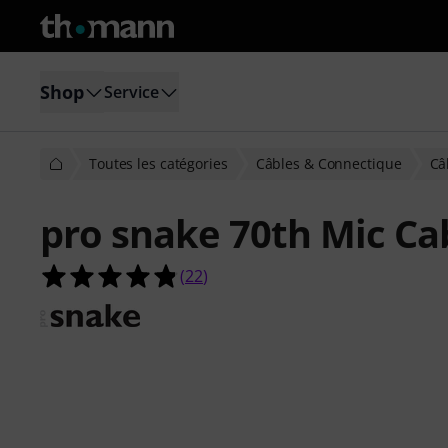
Shop
Service
Toutes les catégories
Câbles & Connectique
Câ
pro snake 70th Mic Ca
4.8 étoiles sur 5 d'après 22 évaluati
(
22
)