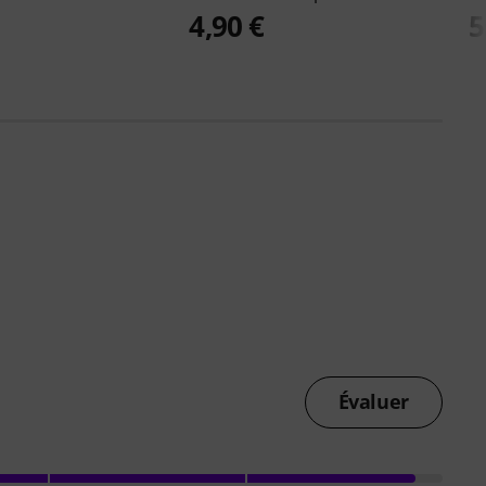
4,90 €
5
Évaluer