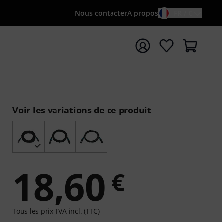
Nous contacter
A propos
FR / €
rrer la recherche avec le terme de recherche {searchTerm
Voir les variations de ce produit
18,60
€
Tous les prix TVA incl. (TTC)