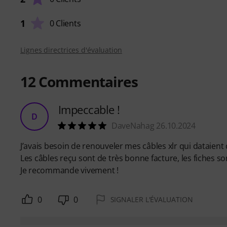
1
0 Clients
Lignes directrices d'évaluation
12
Commentaires
Impeccable !
D
DaveNahag 26.10.2024
J’avais besoin de renouveler mes câbles xlr qui dataient 
Les câbles reçu sont de très bonne facture, les fiches son
Je recommande vivement !
0
0
SIGNALER L'ÉVALUATION