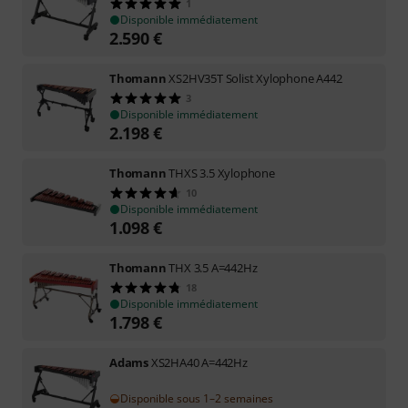
1
Disponible immédiatement
2.590
€
Thomann
XS2HV35T Solist Xylophone A442
3
Disponible immédiatement
2.198
€
Thomann
THXS 3.5 Xylophone
10
Disponible immédiatement
1.098
€
Thomann
THX 3.5 A=442Hz
18
Disponible immédiatement
1.798
€
Adams
XS2HA40 A=442Hz
Disponible sous 1–2 semaines