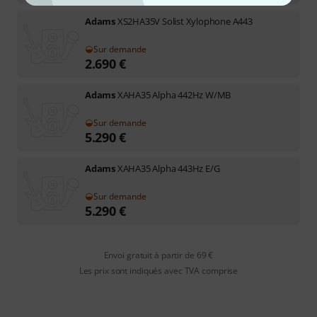
Adams
XS2HA35V Solist Xylophone A443
Sur demande
2.690
€
Adams
XAHA35 Alpha 442Hz W/MB
Sur demande
5.290
€
Adams
XAHA35 Alpha 443Hz E/G
Sur demande
5.290
€
Envoi gratuit à partir de 69 €
Les prix sont indiqués avec TVA comprise