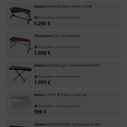
Adams
XAHA35 Alpha 443Hz G/MB
Disponible immédiatement
5.290
€
Thomann
THX 3.5 A=443Hz
Disponible immédiatement
1.698
€
Adams
XSLD35 Xylo. Table Model A=443
Disponible immédiatement
1.099
€
Sonor
CX PO 38 Palisono Bar Set
Disponible immédiatement
959
€
Adams
XS2KA35 Solist Xylophone A=442