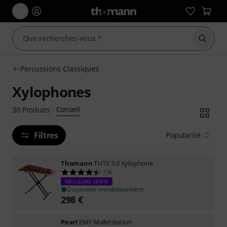
Démarr
Percussions Classiques
Xylophones
Conseil
30
Produits
·
Filtres
Popularité
Thomann
THTX 3.0 Xylophone
116
MEILLEURE VENTE
Disponible immédiatement
298
€
Pearl
EM1 Malletstation