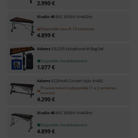
2.990
€
Studio 49
RXC 3050/V A=442Hz
Disponible sous 8–10 semaines
4.899
€
Adams
XSLD35 Xylophone M-Bag Set
Disponible immédiatement
1.077
€
Adams
XC2HA40 Concert Xylo A=442
Provisoirement indisponible (1 à 2 semaines
environ)
4.290
€
Studio 49
RXC 3050/V A=443Hz
Disponible immédiatement
4.899
€