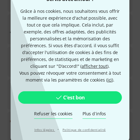
5.666
€
Grâce à nos cookies, nous souhaitons vous offrir
la meilleure expérience d'achat possible, avec
Yamaha
YX 500R Xylophone A=442
tout ce que cela implique. Cela inclut, par
exemple, des offres adaptées, des publicités
Sur demande
4.298
€
personnalisées et la mémorisation des
préférences. Si vous êtes d'accord, il vous suffit
Sonor
CXPO Concert Xylophon Palisono
d'accepter l'utilisation de cookies à des fins de
préférences, de statistiques et de marketing en
Disponible immédiatement
cliquant sur "D'accord!" (
afficher tout
).
2.998
€
Vous pouvez révoquer votre consentement à tout
moment via les paramètres de cookies (
ici
).
Studio 49
RXC 4000/V A=443
Sur demande
C'est bon
5.799
€
Refuser les cookies
Plus d´infos
Thomann
THX 3.5 A=442Hz B-Stock
·
Disponible immédiatement
Infos légales
Politique de confidentialité
1.525
€