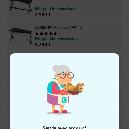
Disponible immédiatement
2.590
€
Studio 49
RXC 4000/V A=442
1
Disponible immédiatement
5.799
€
Kolberg
2495 Xylophone Concert
Disponible immédiatement
5.555
€
Bergerault
Xylophone XSR3 A=442Hz
Disponible immédiatement
3.599
€
Adams
XAHA40 Alpha 443Hz G/MB
Servis avec amour !
Sur demande