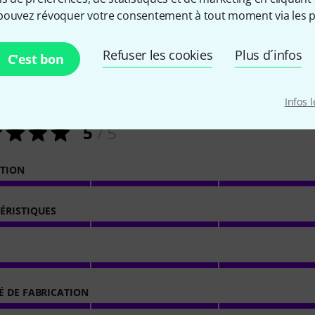
pouvez révoquer votre consentement à tout moment via les p
Refuser les cookies
Plus d´infos
C'est bon
11
Évaluations des clients
Infos 
5
/ 5
ATION
ÉRISTIQUES
É DE FABRICATION