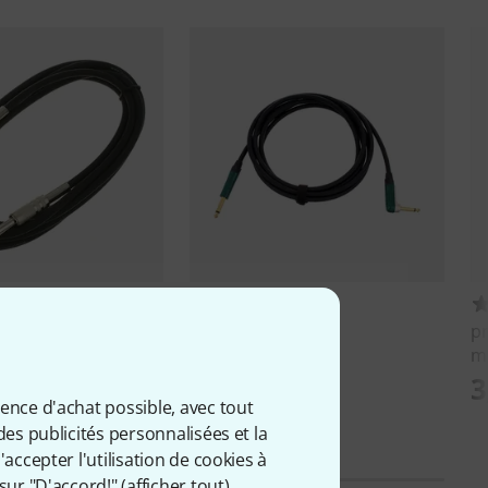
18010
221
e
IPP1030
Cordial
CRI 3 PR
p
m
32 €
3
ience d'achat possible, avec tout
des publicités personnalisées et la
accepter l'utilisation de cookies à
sur "D'accord!" (
afficher tout
).