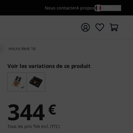
Nous contacter
A propos
FR / €
rrer la recherche avec le terme de recherche {searchTerm
s
micro Vent 16
Voir les variations de ce produit
344
€
Tous les prix TVA incl. (TTC)