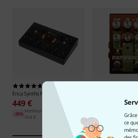
14
1
Erica Synths
Nightverb
Source Audio
Pathwa
& Tremolo
Serv
449 €
349 €
Meilleur prix sur 30 jours:
-20%
Grâce 
564 €
ce que
mémori
des fi