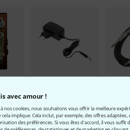
5293
ys Reverb
Thomann
NT 0910 AC/PSA
the sssnak
is avec amour !
10,90 €
3,44 €
à nos cookies, nous souhaitons vous offrir la meilleure expér
 cela implique. Cela inclut, par exemple, des offres adaptées, 
sation des préférences. Si vous êtes d'accord, il vous suffit d'
ns de préférences, de statistiques et de marketing en cliquant 