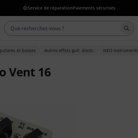
Service de réparation
Paiements sécurisés
Déma
guitares et basses
Autres effets guit. électr.
NEO Instrument
o Vent 16
ons clients