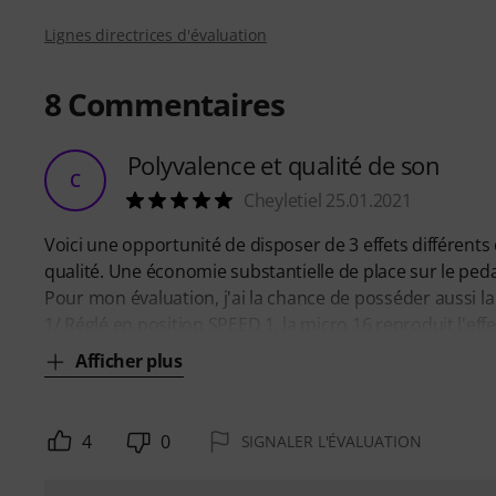
Lignes directrices d'évaluation
8
Commentaires
Polyvalence et qualité de son
C
Cheyletiel 25.01.2021
Voici une opportunité de disposer de 3 effets différents
qualité. Une économie substantielle de place sur le ped
Pour mon évaluation, j'ai la chance de posséder aussi la 
1/ Réglé en position SPEED 1, la micro 16 reproduit l'effe
Afficher plus
4
0
SIGNALER L'ÉVALUATION