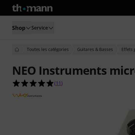
Shop
Service
Toutes les catégories
Guitares & Basses
Effets 
NEO Instruments micr
5.0 étoiles sur 5 d'après 11 évaluati
(
11
)