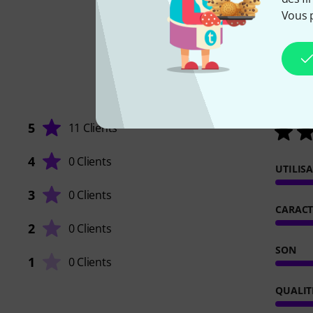
Vous 
5
11 Clients
4
0 Clients
UTILIS
3
0 Clients
CARACT
2
0 Clients
SON
1
0 Clients
QUALIT