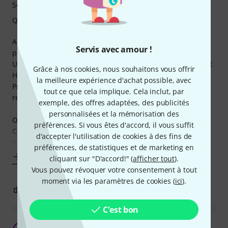
Son
Qualité de fabrication
Acheté pour aller en répet lorsque mon pedalboard n'est
Servis avec amour !
pas dispo.
Utilisé avec une strat sur amplis entrée de gamme Laney et
Grâce à nos cookies, nous souhaitons vous offrir
H&K.
la meilleure expérience d'achat possible, avec
Premier point après quelques semaines d'utilisation (j'ai
tout ce que cela implique. Cela inclut, par
reçu la v2.0, à priori le dernier carat).
exemple, des offres adaptées, des publicités
personnalisées et la mémorisation des
On commence par ce qui fâche, à savoir le rendu sonore.
préférences. Si vous êtes d'accord, il vous suffit
C'est affreusement numérique, et du numérique pas au
d'accepter l'utilisation de cookies à des fins de
mieux
préférences, de statistiques et de marketing en
Afficher plus
cliquant sur "D'accord!" (
afficher tout
).
Vous pouvez révoquer votre consentement à tout
moment via les paramètres de cookies (
ici
).
6
9
SIGNALER L'ÉVALUATION
C'est bon
Absolument génial