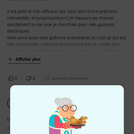
Il est petit et très efficace. Les sons sont d'une précision
redoutable, et jusqu'à présent j'ai toujours pu trouver
exactement le son que je cherchais pour mes guitares
électriques.
Mais aussi pour mes guitares acoustiques et c'est ça qui est
très intéressant, c'est une polyvalence que je n'avais pas
sur mon ancien pédalier Boss qui écrasait la subtilité des
Afficher plus
0
0
SIGNALER L'ÉVALUATION
OK mais pas plus cher...
F
Freddouille 03.09.2020
Utilisation
Caractéristiques