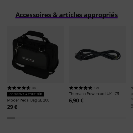
Accessoires & articles appropriés
48
179
Thomann
Powercord UK - C5
p
CONVIENT À COUP SÛR
6,90 €
Mooer
Pedal Bag GE 200
29 €