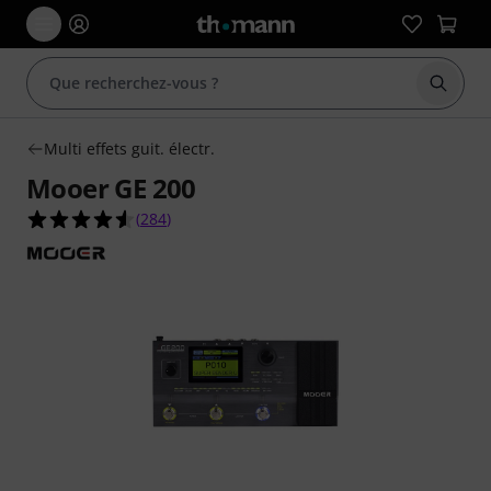
Démarr
Multi effets guit. électr.
Mooer GE 200
4.5 étoiles sur 5 d'après 284 évaluations clients
(
284
)