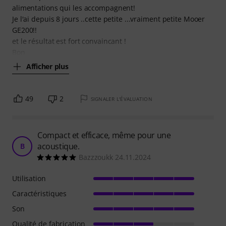
alimentations qui les accompagnent!
Je l'ai depuis 8 jours ..cette petite ...vraiment petite Mooer
GE200!!
et le résultat est fort convaincant !
Bon
Afficher plus
49
2
SIGNALER L'ÉVALUATION
Compact et efficace, même pour une
acoustique.
B
Bazzzoukk 24.11.2024
Utilisation
Caractéristiques
Son
Qualité de fabrication