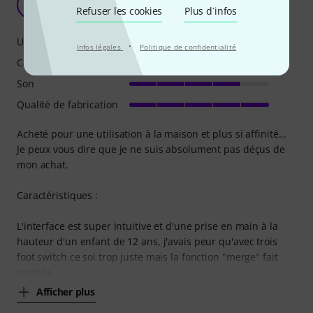
B
Refuser les cookies
Plus d´infos
B3rtrand 11.03.2018
Utilisation
·
Infos légales
Politique de confidentialité
Caractéristiques
Son
Qualité de fabrication
Acheté pour une utilisation à la maison et plus si affinité...
Je peux vous dire que je ne suis absolument pas déçus de
mon achat.
Caractéristiques :
L'interface est super intuitive et d'une prise en main à la
hauteur d'un enfant de 12 ans, j'avais peur qu'avec trois
foot switch ce soi trop juste mais la fonction "merge" fait
toute la
Afficher plus