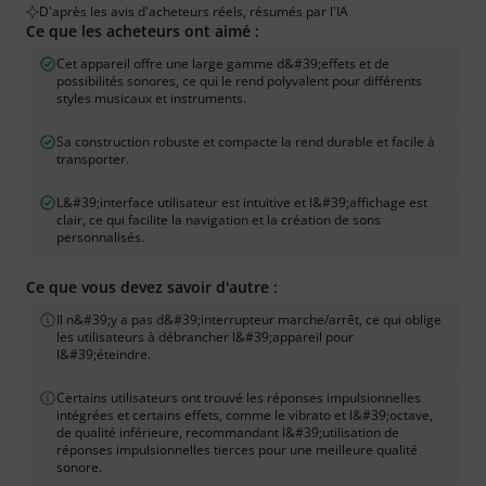
D'après les avis d'acheteurs réels, résumés par l'IA
Ce que les acheteurs ont aimé :
Cet appareil offre une large gamme d&#39;effets et de
possibilités sonores, ce qui le rend polyvalent pour différents
styles musicaux et instruments.
Sa construction robuste et compacte la rend durable et facile à
transporter.
L&#39;interface utilisateur est intuitive et l&#39;affichage est
clair, ce qui facilite la navigation et la création de sons
personnalisés.
Ce que vous devez savoir d'autre :
Il n&#39;y a pas d&#39;interrupteur marche/arrêt, ce qui oblige
les utilisateurs à débrancher l&#39;appareil pour
l&#39;éteindre.
Certains utilisateurs ont trouvé les réponses impulsionnelles
intégrées et certains effets, comme le vibrato et l&#39;octave,
de qualité inférieure, recommandant l&#39;utilisation de
réponses impulsionnelles tierces pour une meilleure qualité
sonore.