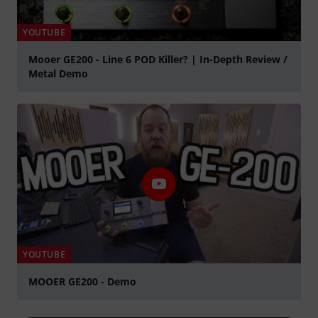
YOUTUBE
Mooer GE200 - Line 6 POD Killer? | In-Depth Review /
Metal Demo
Jouer
YOUTUBE
MOOER GE200 - Demo
Jouer