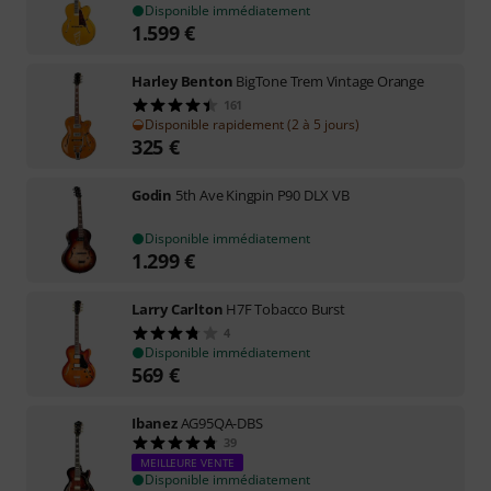
Disponible immédiatement
1.599
€
Harley Benton
BigTone Trem Vintage Orange
161
Disponible rapidement (2 à 5 jours)
325
€
Godin
5th Ave Kingpin P90 DLX VB
Disponible immédiatement
1.299
€
Larry Carlton
H7F Tobacco Burst
4
Disponible immédiatement
569
€
Ibanez
AG95QA-DBS
39
MEILLEURE VENTE
Disponible immédiatement