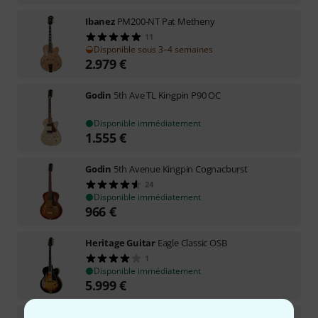
Ibanez
PM200-NT Pat Metheny
11
Disponible sous 3–4 semaines
2.979
€
Godin
5th Ave TL Kingpin P90 OC
Disponible immédiatement
1.555
€
Godin
5th Avenue Kingpin Cognacburst
24
Disponible immédiatement
966
€
Heritage Guitar
Eagle Classic OSB
1
Disponible immédiatement
5.999
€
Harley Benton
BigTone Vintage Orange w/Case