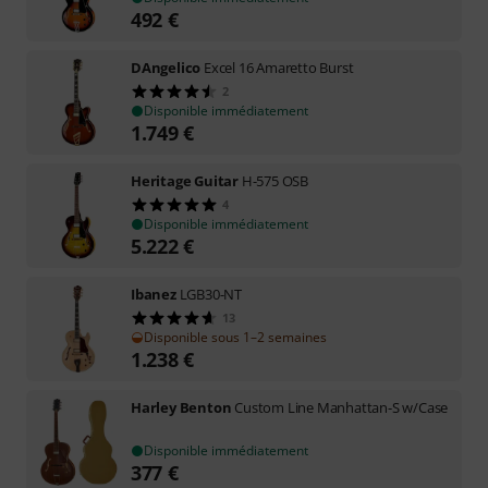
492
€
DAngelico
Excel 16 Amaretto Burst
2
Disponible immédiatement
1.749
€
Heritage Guitar
H-575 OSB
4
Disponible immédiatement
5.222
€
Ibanez
LGB30-NT
13
Disponible sous 1–2 semaines
1.238
€
Harley Benton
Custom Line Manhattan-S w/Case
Disponible immédiatement
377
€