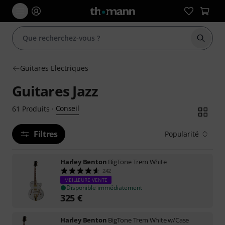
Démarr
Guitares Electriques
Guitares Jazz
Conseil
61
Produits
·
Filtres
Popularité
Harley Benton
BigTone Trem White
242
MEILLEURE VENTE
Disponible immédiatement
325
€
Harley Benton
BigTone Trem White w/Case