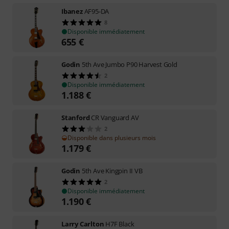
Ibanez
AF95-DA
8
Disponible immédiatement
655
€
Godin
5th Ave Jumbo P90 Harvest Gold
2
Disponible immédiatement
1.188
€
Stanford
CR Vanguard AV
2
Disponible dans plusieurs mois
1.179
€
Godin
5th Ave Kingpin II VB
2
Disponible immédiatement
1.190
€
Larry Carlton
H7F Black