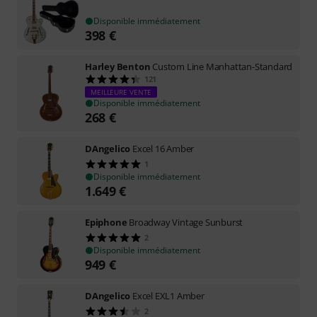
Disponible immédiatement
398
€
Harley Benton
Custom Line Manhattan-Standard
121
MEILLEURE VENTE
Disponible immédiatement
268
€
DAngelico
Excel 16 Amber
1
Disponible immédiatement
1.649
€
Epiphone
Broadway Vintage Sunburst
2
Disponible immédiatement
949
€
DAngelico
Excel EXL1 Amber
2