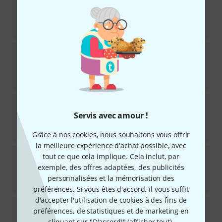
Disponible rapidement (2 à 5 jours)
398
€
Ibanez
LGB300-VYS
5
Disponible sous 11–14 semaines
3.549
€
Ibanez
GB10EM-AA
16
Servis avec amour !
Disponible immédiatement
769
€
Grâce à nos cookies, nous souhaitons vous offrir
la meilleure expérience d'achat possible, avec
Ibanez
LGB30-VYS
tout ce que cela implique. Cela inclut, par
44
exemple, des offres adaptées, des publicités
Disponible immédiatement
personnalisées et la mémorisation des
1.299
€
préférences. Si vous êtes d'accord, il vous suffit
d'accepter l'utilisation de cookies à des fins de
Godin
5th Ave Kingpin P90 VB
préférences, de statistiques et de marketing en
2
cliquant sur "D'accord!" (
afficher tout
).