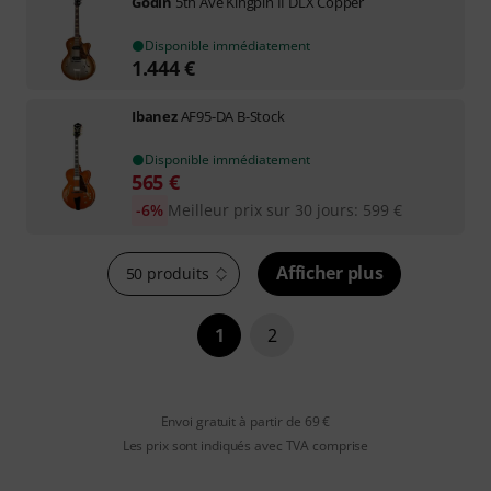
Godin
5th Ave Kingpin II DLX Copper
Disponible immédiatement
1.444
€
Ibanez
AF95-DA B-Stock
Disponible immédiatement
565
€
-6%
Meilleur prix sur 30 jours
:
599
€
Afficher plus
50 produits
1
2
Envoi gratuit à partir de 69 €
Les prix sont indiqués avec TVA comprise