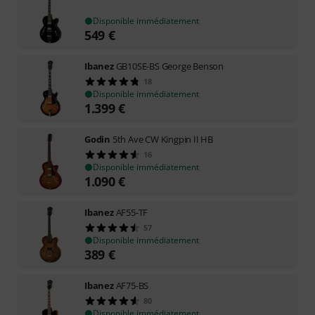
Disponible immédiatement
549
€
Ibanez
GB10SE-BS George Benson
18
Disponible immédiatement
1.399
€
Godin
5th Ave CW Kingpin II HB
16
Disponible immédiatement
1.090
€
Ibanez
AF55-TF
57
Disponible immédiatement
389
€
Ibanez
AF75-BS
80
Disponible immédiatement