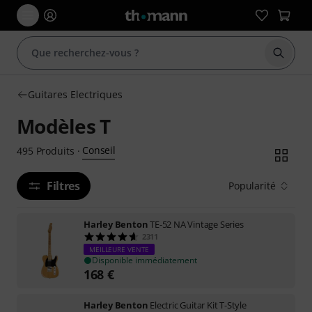
Démarr
Guitares Electriques
Modèles T
Conseil
495
Produits
·
Filtres
Popularité
Harley Benton
TE-52 NA Vintage Series
2311
MEILLEURE VENTE
Disponible immédiatement
168
€
Harley Benton
Electric Guitar Kit T-Style