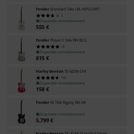
Fender
Standard Tele LRL WPG OWT
3
Disponible immédiatement
555
€
Fender
Player II Tele RW BCG
10
Disponible immédiatement
815
€
Harley Benton
TE-62DB CAR
154
Disponible immédiatement
158
€
Fender
60 Tele Bigsby Rel AB
Disponible immédiatement
5.799
€
Harley Benton
TE-20 BK Standard Series