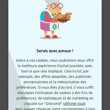
Fender
Vintera III M 60s Tele VBL
Disponible immédiatement
1.199
€
Larry Carlton
T7TM Rosegold
5
Disponible immédiatement
539
€
Servis avec amour !
Grâce à nos cookies, nous souhaitons vous offrir
Fender
Am Pro Clsc Tele MN FLPB
la meilleure expérience d'achat possible, avec
Disponible immédiatement
tout ce que cela implique. Cela inclut, par
1.599
€
exemple, des offres adaptées, des publicités
personnalisées et la mémorisation des
Fender
Am Pro Clsc Tele MN FSGM
préférences. Si vous êtes d'accord, il vous suffit
1
d'accepter l'utilisation de cookies à des fins de
Disponible immédiatement
préférences, de statistiques et de marketing en
1.598
€
cliquant sur "D'accord!" (
afficher tout
).
Vous pouvez révoquer votre consentement à tout