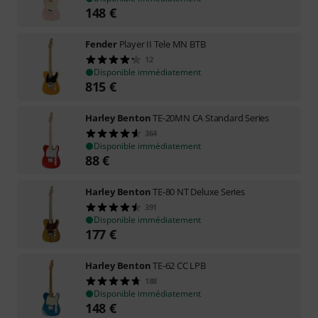
148
€
Fender
Player II Tele MN BTB
12
Disponible immédiatement
815
€
Harley Benton
TE-20MN CA Standard Series
364
Disponible immédiatement
88
€
Harley Benton
TE-80 NT Deluxe Series
391
Disponible immédiatement
177
€
Harley Benton
TE-62 CC LPB
188
Disponible immédiatement
148
€