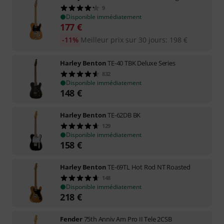
9
Disponible immédiatement
177
€
-11%
Meilleur prix sur 30 jours
:
198
€
Harley Benton
TE-40 TBK Deluxe Series
832
Disponible immédiatement
148
€
Harley Benton
TE-62DB BK
129
Disponible immédiatement
158
€
Harley Benton
TE-69TL Hot Rod NT Roasted
148
Disponible immédiatement
218
€
Fender
75th Anniv Am Pro II Tele 2CSB