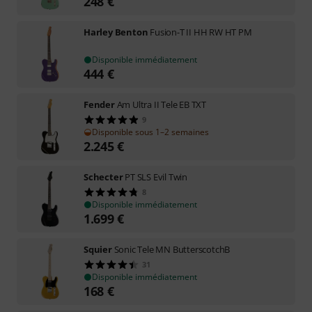
248
€
Harley Benton
Fusion-T II HH RW HT PM
Disponible immédiatement
444
€
Fender
Am Ultra II Tele EB TXT
9
Disponible sous 1–2 semaines
2.245
€
Schecter
PT SLS Evil Twin
8
Disponible immédiatement
1.699
€
Squier
Sonic Tele MN ButterscotchB
31
Disponible immédiatement
168
€