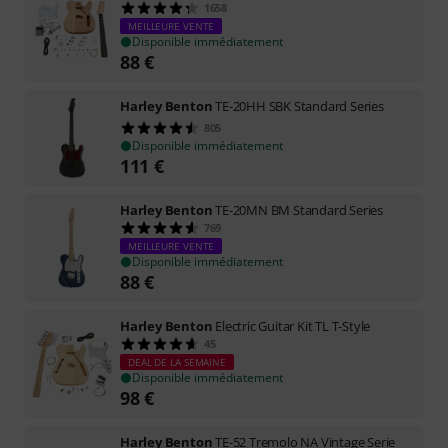
1658
MEILLEURE VENTE
Disponible immédiatement
88
€
Harley Benton
TE-20HH SBK Standard Series
805
Disponible immédiatement
111
€
Harley Benton
TE-20MN BM Standard Series
769
MEILLEURE VENTE
Disponible immédiatement
88
€
Harley Benton
Electric Guitar Kit TL T-Style
45
DEAL DE LA SEMAINE
Disponible immédiatement
98
€
Harley Benton
TE-52 Tremolo NA Vintage Serie