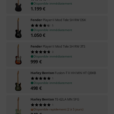
Disponible immédiatement
1.199
€
Fender
Player II Mod Tele SH RW DSK
5
Disponible immédiatement
1.050
€
Fender
Player II Mod Tele SH RW 3TS
3
Disponible immédiatement
999
€
Harley Benton
Fusion-T II HH MN HT QBKB
1
Disponible immédiatement
498
€
Harley Benton
TE-62LA MN SFG
1
Disponible rapidement (2 à 5 jours)