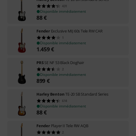
431
Disponible immédiatement
88
€
Fender
Exclusive MIJ 60s Tele RW CAR
1
Disponible immédiatement
1.459
€
PRS
SE NF 53 Black Doghair
2
Disponible immédiatement
899
€
Harley Benton
TE-20 SB Standard Series
614
Disponible immédiatement
88
€
Fender
Player II Tele RW AQB
2