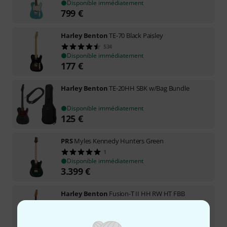
Disponible immédiatement
799
€
Harley Benton
TE-70 Black Paisley
534
Disponible immédiatement
177
€
Harley Benton
TE-20HH SBK w/Bag Bundle
Disponible immédiatement
125
€
PRS
Myles Kennedy Hunters Green
1
Disponible immédiatement
3.399
€
Harley Benton
Fusion-T II HH RW HT FBB
1
Disponible immédiatement
477
€