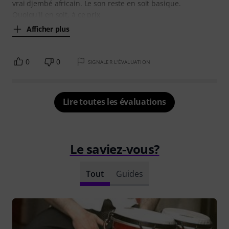
vrai djembé africain. Le son reste en soit basique.
Quoiqu'il en soit, à ce prix
Afficher plus
0
0
SIGNALER L'ÉVALUATION
Lire toutes les évaluations
Le saviez-vous?
Tout
Guides