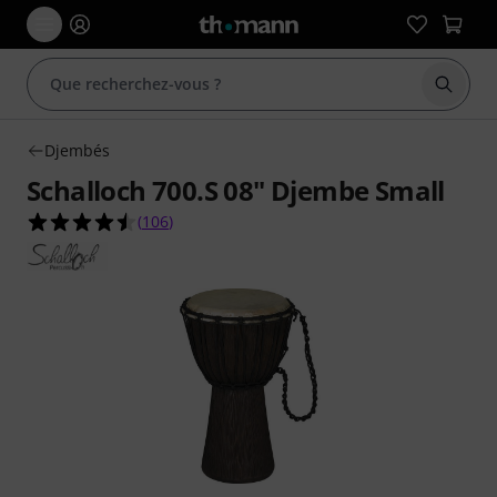
Démarr
Djembés
Schalloch 700.S 08" Djembe Small
4.5 étoiles sur 5 d'après 106 évaluations clients
(
106
)