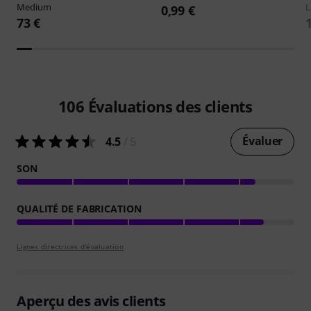
Medium
L
0,99 €
73 €
106
Évaluations des clients
Évaluer
4.5
/ 5
SON
QUALITÉ DE FABRICATION
Lignes directrices d'évaluation
Aperçu des avis clients