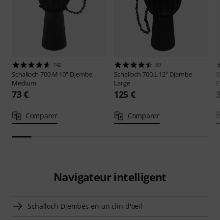
142
89
Schalloch
700.M 10" Djembe
Schalloch
700.L 12" Djembe
S
Medium
Large
E
73 €
125 €
Comparer
Comparer
Navigateur intelligent
Schalloch Djembés en un clin d'oeil