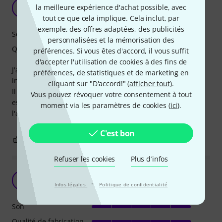
Un bon djembé
la meilleure expérience d'achat possible, avec
T
Tracteur65 12.11.2012
tout ce que cela implique. Cela inclut, par
exemple, des offres adaptées, des publicités
Son
personnalisées et la mémorisation des
Qualité de fabrication
préférences. Si vous êtes d'accord, il vous suffit
d'accepter l'utilisation de cookies à des fins de
J'ai acheté ce djembé car je souhaitais me mettre à cet
préférences, de statistiques et de marketing en
instrument et je ne suis pas déçu.
cliquant sur "D'accord!" (
afficher tout
).
Il est un peu plus petit que ce que je pensais mais le son
Vous pouvez révoquer votre consentement à tout
est très bien et il y à un petit livre pour apprendre à
moment via les paramètres de cookies (
ici
).
l'accorder.
C'est bon
1
0
SIGNALER L'ÉVALUATION
Refuser les cookies
Plus d´infos
Pour le fun
L
·
leona76gf 10.11.2020
Infos légales
Politique de confidentialité
Son
Qualité de fabrication