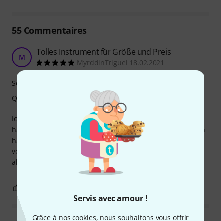
55
Commentaires
Tolles Instrument für Größe und Preis
M
MyrddinTriguel 18.02.2021
Son
Qualité de fabrication
Ich brauchte eine Djembé, um ein paar Percussionparts
handgespielt aufzunehmen, damit es lebendiger klingt. Ich
hätte nicht erwartet, dass diese kleine Djembé einen solch
vollen Klang hat. Natürlich klingt sie nicht wie eine große,
aber durchaus brauchbar und durchsetzungsfähig genug.
0
0
SIGNALER L'ÉVALUATION
Servis avec amour !
Grâce à nos cookies, nous souhaitons vous offrir