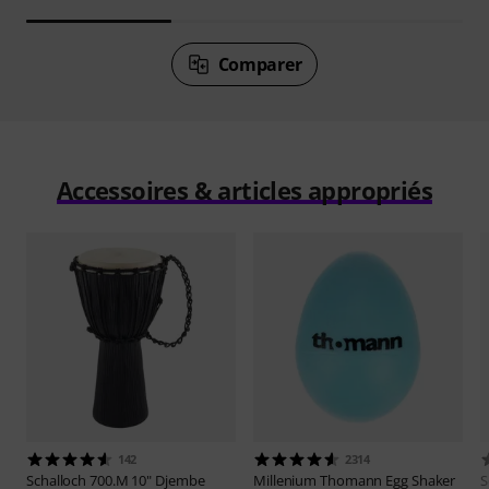
Comparer
Accessoires & articles appropriés
142
2314
Schalloch
700.M 10" Djembe
Millenium
Thomann Egg Shaker
S