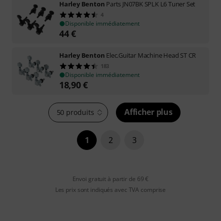
Harley Benton
Parts JN07BK SPLK L6 Tuner Set
4
Disponible immédiatement
44
€
Harley Benton
Elec.Guitar Machine Head ST CR
183
Disponible immédiatement
18,90
€
Afficher plus
50 produits
1
2
3
Envoi gratuit à partir de 69 €
Les prix sont indiqués avec TVA comprise