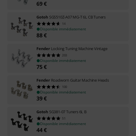
69
€
Gotoh
SGS510Z-A07 MG-T 6L CB Tuners
14
Disponible immédiatement
88
€
Fender
Locking Tuning Machine Vintage
203
Disponible immédiatement
75
€
Fender
Roadworn Guitar Machine Heads
100
Disponible immédiatement
39
€
Gotoh
SG381-07 Tuners 6L B
51
Disponible immédiatement
44
€