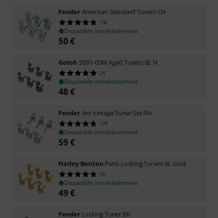
Fender
American Standard Tuners CH
136
Disponible immédiatement
50
€
Gotoh
SD91-05M Aged Tuners 6L N
24
Disponible immédiatement
48
€
Fender
Am Vintage Tuner Set RH
174
Disponible immédiatement
59
€
Harley Benton
Parts Locking Tuners 6L Gold
96
Disponible immédiatement
49
€
Fender
Locking Tuner BK