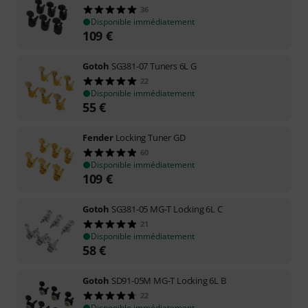
36
Disponible immédiatement
109
€
Gotoh
SG381-07 Tuners 6L G
22
Disponible immédiatement
55
€
Fender
Locking Tuner GD
60
Disponible immédiatement
109
€
Gotoh
SG381-05 MG-T Locking 6L C
21
Disponible immédiatement
58
€
Gotoh
SD91-05M MG-T Locking 6L B
22
Disponible immédiatement