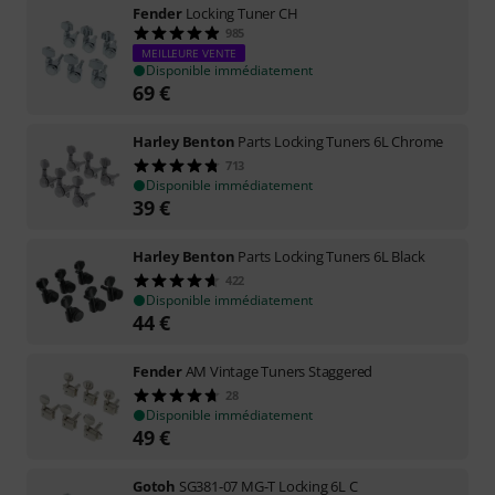
Fender
Locking Tuner CH
985
MEILLEURE VENTE
Disponible immédiatement
69
€
Harley Benton
Parts Locking Tuners 6L Chrome
713
Disponible immédiatement
39
€
Harley Benton
Parts Locking Tuners 6L Black
422
Disponible immédiatement
44
€
Fender
AM Vintage Tuners Staggered
28
Disponible immédiatement
49
€
Gotoh
SG381-07 MG-T Locking 6L C