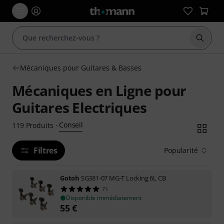
Démarr
Mécaniques pour Guitares & Basses
Mécaniques en Ligne pour
Guitares Electriques
Conseil
119
Produits
·
Filtres
Popularité
Gotoh
SG381-07 MG-T Locking 6L CB
71
Disponible immédiatement
55
€