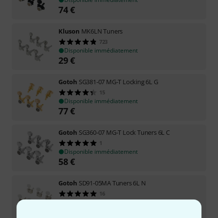
74
€
Kluson
MK6LN Tuners
723
Disponible immédiatement
29
€
Gotoh
SG381-07 MG-T Locking 6L G
15
Disponible immédiatement
77
€
Gotoh
SG360-07 MG-T Lock Tuners 6L C
1
Disponible immédiatement
58
€
Gotoh
SD91-05MA Tuners 6L N
16
Disponible immédiatement
38
€