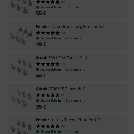
59
Disponible immédiatement
55
€
Fender
ClassicGear Tuning Machine Set
107
Disponible immédiatement
49
€
Gotoh
SD91-05M Tuners 6L N
58
Disponible immédiatement
44
€
Gotoh
SG381-07 Tuners 6L C
61
Disponible immédiatement
35
€
Fender
Locking Tuner L Short Post CH
68
Disponible immédiatement