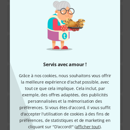
Gotoh
SD91-05M MG-T Locking 6L G
21
Disponible sous 2–3 semaines
88
€
Harley Benton
Parts Locking Tuners 6L CR
29
Disponible immédiatement
39
€
Servis avec amour !
Grover
505C6 Mini Locking Rotomatics
Grâce à nos cookies, nous souhaitons vous offrir
10
Disponible immédiatement
la meilleure expérience d'achat possible, avec
113
€
tout ce que cela implique. Cela inclut, par
exemple, des offres adaptées, des publicités
Fender
Locking Tuner BCH
personnalisées et la mémorisation des
67
préférences. Si vous êtes d'accord, il vous suffit
Disponible sous 1–2 semaines
d'accepter l'utilisation de cookies à des fins de
75
€
préférences, de statistiques et de marketing en
cliquant sur "D'accord!" (
afficher tout
).