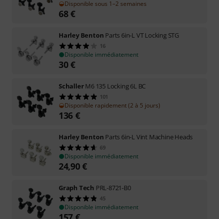
Disponible sous 1–2 semaines
68
€
Harley Benton
Parts 6in-L VT Locking STG
16
Disponible immédiatement
30
€
Schaller
M6 135 Locking 6L BC
101
Disponible rapidement (2 à 5 jours)
136
€
Harley Benton
Parts 6in-L Vint Machine Heads
69
Disponible immédiatement
24,90
€
Graph Tech
PRL-8721-B0
45
Disponible immédiatement
157
€