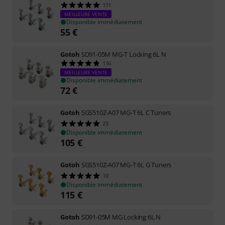
111
MEILLEURE VENTE
Disponible immédiatement
55
€
Gotoh
SD91-05M MG-T Locking 6L N
116
MEILLEURE VENTE
Disponible immédiatement
72
€
Gotoh
SGS510Z-A07 MG-T 6L C Tuners
23
Disponible immédiatement
105
€
Gotoh
SGS510Z-A07 MG-T 6L G Tuners
10
Disponible immédiatement
115
€
Gotoh
SD91-05M MG Locking 6L N