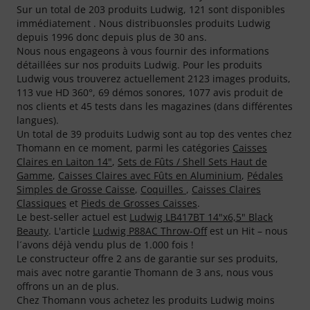
Sur un total de 203 produits Ludwig, 121 sont disponibles
immédiatement . Nous distribuonsles produits Ludwig
depuis 1996 donc depuis plus de 30 ans.
Nous nous engageons à vous fournir des informations
détaillées sur nos produits Ludwig. Pour les produits
Ludwig vous trouverez actuellement 2123 images produits,
113 vue HD 360°, 69 démos sonores, 1077 avis produit de
nos clients et 45 tests dans les magazines (dans différentes
langues).
Un total de 39 produits Ludwig sont au top des ventes chez
Thomann en ce moment, parmi les catégories
Caisses
Claires en Laiton 14"
,
Sets de Fûts / Shell Sets Haut de
Gamme
,
Caisses Claires avec Fûts en Aluminium
,
Pédales
Simples de Grosse Caisse
,
Coquilles
,
Caisses Claires
Classiques
et
Pieds de Grosses Caisses
.
Le best-seller actuel est
Ludwig LB417BT 14"x6,5" Black
Beauty
. L'article
Ludwig P88AC Throw-Off
est un Hit – nous
l´avons déjà vendu plus de 1.000 fois !
Le constructeur offre 2 ans de garantie sur ses produits,
mais avec notre garantie Thomann de 3 ans, nous vous
offrons un an de plus.
Chez Thomann vous achetez les produits Ludwig moins