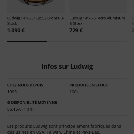
Ludwig
14"x6,5" LB552 Bronze B-
Ludwig
14"x6,5" Acro Aluminum
L
Stock
B-Stock
S
1.090 €
729 €
Infos sur Ludwig
CHEZ NOUS DEPUIS
PRODUITS EN STOCK
1996
100+
Ø DISPONIBLITÉ MOYENNE
56.15% (1 an)
Les produits Ludwig sont principalement fabriqués dans
des usines en USA, Taïwan, Chine et Pays-Bas.