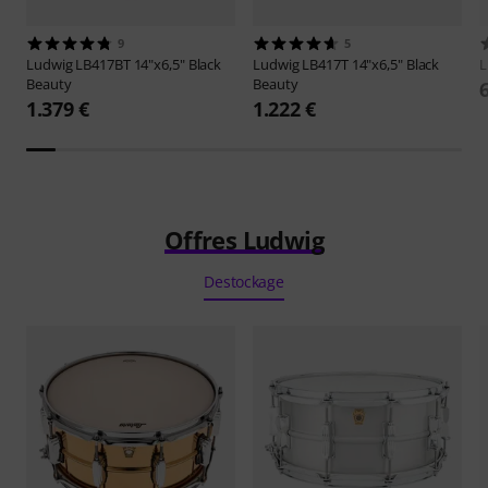
9
5
Ludwig
LB417BT 14"x6,5" Black
Ludwig
LB417T 14"x6,5" Black
L
Beauty
Beauty
1.379 €
1.222 €
Offres Ludwig
Destockage