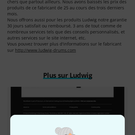
chers que partout ailleurs. Nous avons baissés les prix des
produits de ce fabricant de 25 au cours des trois derniers
mois.
Nous offrons aussi pour les produits Ludwig notre garantie
30 jours satisfait ou remboursé, 3 ans de tout comme de
nombreux services tels que des conseils personnalisés, et
autres services sur le site internet, etc.
Vous pouvez trouver plus d'informations sur le fabricant
sur
http://www.ludwig-drums.com
Plus sur Ludwig