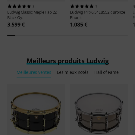
3
1
Ludwig
Classic Maple Fab 22
Ludwig
14"x6,5" LB552R Bronze
L
Black Oy.
Phonic
P
3.599 €
1.085 €
Meilleurs produits Ludwig
Meilleures ventes
Les mieux notés
Hall of Fame