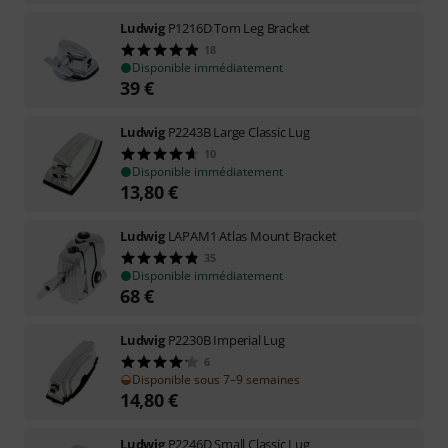
Ludwig
P1216D Tom Leg Bracket
18
Disponible immédiatement
39
€
Ludwig
P2243B Large Classic Lug
10
Disponible immédiatement
13,80
€
Ludwig
LAPAM1 Atlas Mount Bracket
35
Disponible immédiatement
68
€
Ludwig
P2230B Imperial Lug
6
Disponible sous 7–9 semaines
14,80
€
Ludwig
P2246D Small Classic Lug