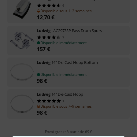
6
Disponible sous 1–2 semaines
12,70
€
Ludwig
LAC2973SP Bass Drum Spurs
7
Disponible immédiatement
157
€
Ludwig
14" Die-Cast Hoop Bottom
Disponible immédiatement
98
€
Ludwig
14" Die-Cast Hoop
1
Disponible sous 7–9 semaines
98
€
Envoi gratuit à partir de 69 €