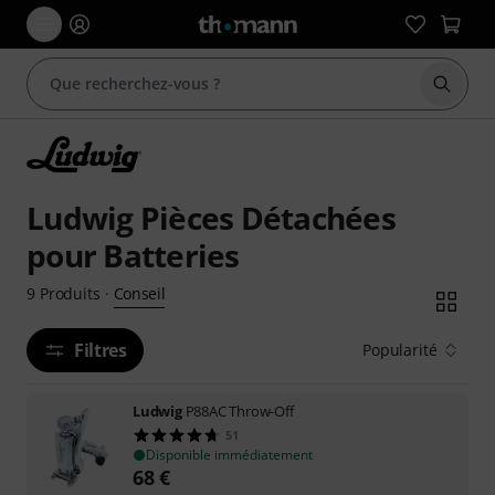
Démarr
Ludwig Pièces Détachées
pour Batteries
Conseil
9
Produits
·
Filtres
Popularité
Ludwig
P88AC Throw-Off
51
Disponible immédiatement
68
€