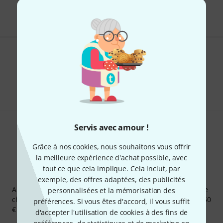
Les prix sont indiqués avec TVA comprise
Aimez-vous ce que vous voyez ?
Partager
Aide et commentaires
Servis avec amour !
Grâce à nos cookies, nous souhaitons vous offrir
la meilleure expérience d'achat possible, avec
tout ce que cela implique. Cela inclut, par
Newsletters Thomann
exemple, des offres adaptées, des publicités
Abonnez-vous à la newsletter Thomann et, avec un peu de
personnalisées et la mémorisation des
chance, gagnez l'un des 50 bons d'achat d'une valeur de 50
préférences. Si vous êtes d'accord, il vous suffit
€ chacun!
d'accepter l'utilisation de cookies à des fins de