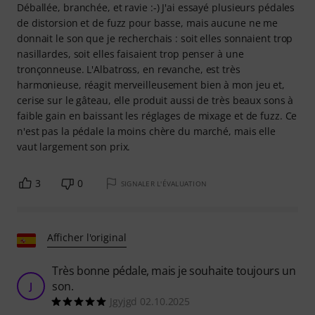
Déballée, branchée, et ravie :-) J'ai essayé plusieurs pédales
de distorsion et de fuzz pour basse, mais aucune ne me
donnait le son que je recherchais : soit elles sonnaient trop
nasillardes, soit elles faisaient trop penser à une
tronçonneuse. L'Albatross, en revanche, est très
harmonieuse, réagit merveilleusement bien à mon jeu et,
cerise sur le gâteau, elle produit aussi de très beaux sons à
faible gain en baissant les réglages de mixage et de fuzz. Ce
n'est pas la pédale la moins chère du marché, mais elle
vaut largement son prix.
3
0
SIGNALER L'ÉVALUATION
Afficher l'original
Très bonne pédale, mais je souhaite toujours un
son.
J
Jgyjgd 02.10.2025