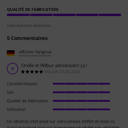
QUALITÉ DE FABRICATION
Lignes directrices d'évaluation
5
Commentaires
Afficher l'original
Orville et Wilbur adoreraient ça !
K
KlausiK 03.03.2024
Caractéristiques
Son
Qualité de fabrication
Utilisation
Un albatros s'est posé sur votre pédale d'effet et reste ici.
Aussi gracieuse que son homonyme ne révèle son véritable