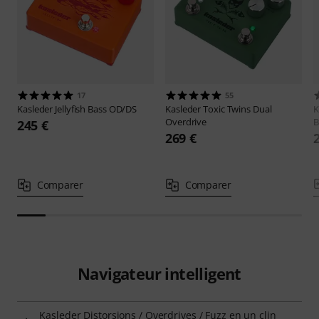
17
55
Kasleder
Jellyfish Bass OD/DS
Kasleder
Toxic Twins Dual
K
Overdrive
B
245 €
269 €
Comparer
Comparer
Navigateur intelligent
Kasleder Distorsions / Overdrives / Fuzz en un clin