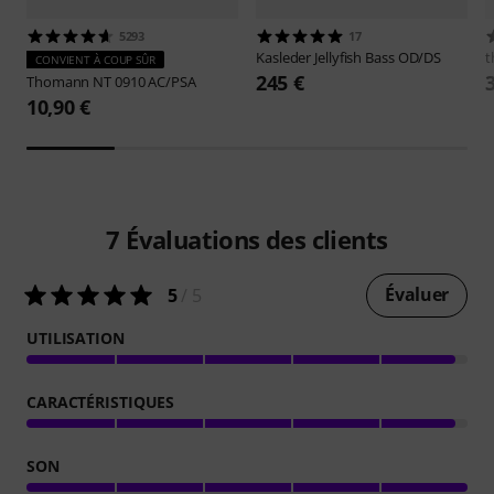
5293
17
Kasleder
Jellyfish Bass OD/DS
t
CONVIENT À COUP SÛR
245 €
Thomann
NT 0910 AC/PSA
10,90 €
7
Évaluations des clients
Évaluer
5
/ 5
UTILISATION
CARACTÉRISTIQUES
SON