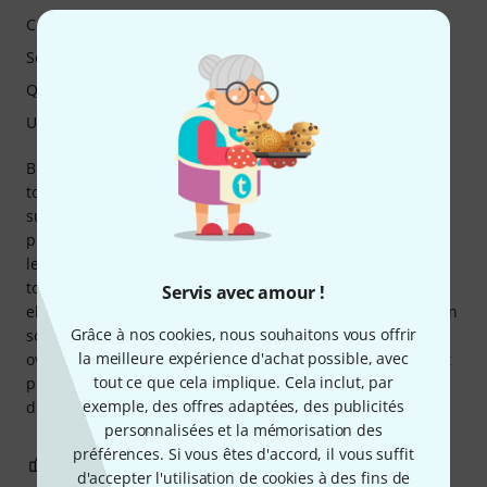
Caractéristiques
Son
Qualité de fabrication
Utilisation
Bien que le potentiomètre de tonalité des basses soit
toujours utilisable, un potentiomètre de tonalité
supplémentaire serait un plus. Plus on ajoute de basses,
plus les aigus sont atténués, mais avec beaucoup d'effets,
le son devient agressif. Avoir une option de réglage de la
tonalité serait donc très appréciable. Malheureusement,
Servis avec amour !
elle n'a pas été intégrée par manque de place. Quoi qu'il en
Grâce à nos cookies, nous souhaitons vous offrir
soit, cette pédale s'intègre mieux à un pedalboard comme
la meilleure expérience d'achat possible, avec
overdrive que comme fuzz. L'interrupteur marche/arrêt est
tout ce que cela implique. Cela inclut, par
plus bruyant et semble de moins bonne qualité que celui
exemple, des offres adaptées, des publicités
de la Jellyfish que j'ai achetée il y a quelques années.
personnalisées et la mémorisation des
préférences. Si vous êtes d'accord, il vous suffit
0
0
SIGNALER L'ÉVALUATION
d'accepter l'utilisation de cookies à des fins de