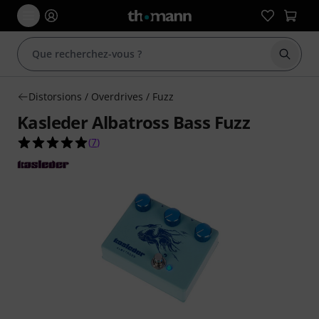
Démarr
Distorsions / Overdrives / Fuzz
Kasleder Albatross Bass Fuzz
5.0 étoiles sur 5 d'après 7 évaluations clients
(
7
)