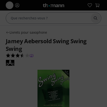
Démarr
Livrets pour saxophone
Jamey Aebersold Swing Swing
Swing
3.5 étoiles sur 5 d'après 2 évaluations clients
(
2
)