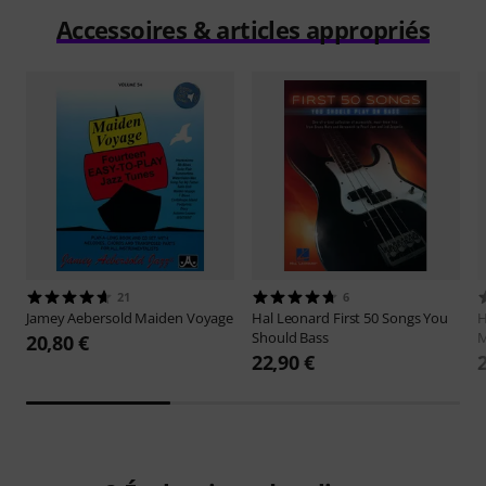
Accessoires & articles appropriés
21
6
Jamey Aebersold
Maiden Voyage
Hal Leonard
First 50 Songs You
H
Should Bass
M
20,80 €
22,90 €