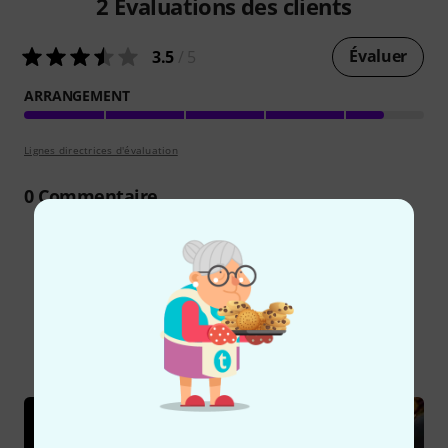
2
Évaluations des clients
Évaluer
3.5
/ 5
ARRANGEMENT
Lignes directrices d'évaluation
0
Commentaire
Le saviez-vous?
Tout
Guides