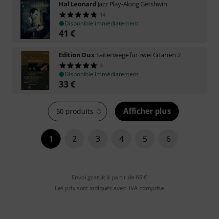
Hal Leonard
Jazz Play-Along Gershwin
14
Disponible immédiatement
41
€
Edition Dux
Saitenwege für zwei Gitarren 2
3
Disponible immédiatement
33
€
Afficher plus
50 produits
1
2
3
4
5
6
Envoi gratuit à partir de 69 €
Les prix sont indiqués avec TVA comprise