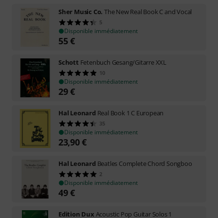
Sher Music Co.
The New Real Book C and Vocal
5
Disponible immédiatement
55
€
Schott
Fetenbuch Gesang/Gitarre XXL
10
Disponible immédiatement
29
€
Hal Leonard
Real Book 1 C European
35
Disponible immédiatement
23,90
€
Hal Leonard
Beatles Complete Chord Songboo
2
Disponible immédiatement
49
€
Edition Dux
Acoustic Pop Guitar Solos 1