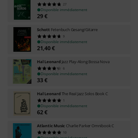
27
Disponible immédiatement
29
€
Schott
Fetenbuch Gesang/Gitarre
9
Disponible immédiatement
21,40
€
Hal Leonard
Jazz Play-Along Bossa Nova
6
Disponible immédiatement
33
€
Hal Leonard
The Real Jazz Solos Book C
1
Disponible immédiatement
62
€
Atlantic Music
Charlie Parker Omnibook C
10
Disponible immédiatement