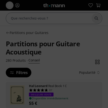
Démarr
Partitions pour Guitares
Partitions pour Guitare
Acoustique
Conseil
280
Produits
·
Filtres
Popularité
Hal Leonard
Real Book 1 C
87
MEILLEURE VENTE
Disponible immédiatement
55
€