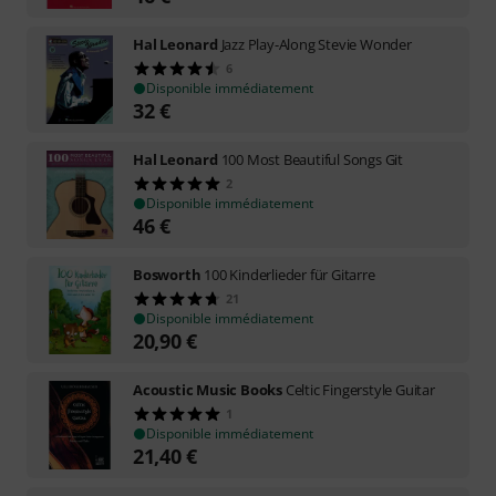
Hal Leonard
Jazz Play-Along Stevie Wonder
6
Disponible immédiatement
32
€
Hal Leonard
100 Most Beautiful Songs Git
2
Disponible immédiatement
46
€
Bosworth
100 Kinderlieder für Gitarre
21
Disponible immédiatement
20,90
€
Acoustic Music Books
Celtic Fingerstyle Guitar
1
Disponible immédiatement
21,40
€