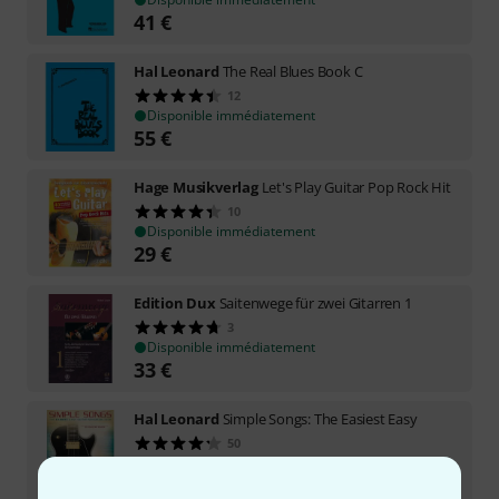
41
€
Hal Leonard
The Real Blues Book C
12
Disponible immédiatement
55
€
Hage Musikverlag
Let's Play Guitar Pop Rock Hit
10
Disponible immédiatement
29
€
Edition Dux
Saitenwege für zwei Gitarren 1
3
Disponible immédiatement
33
€
Hal Leonard
Simple Songs: The Easiest Easy
50
Disponible immédiatement
21,90
€