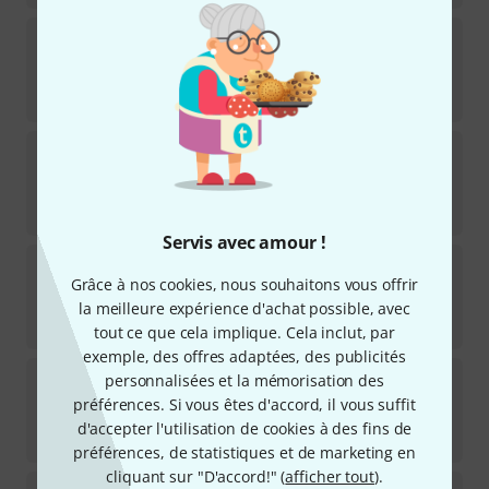
Hal Leonard
The Greatest Guitar Songbook
10
Disponible immédiatement
41
€
Hal Leonard
Celtic Fake Book
1
Disponible immédiatement
33
€
Servis avec amour !
Hal Leonard
The Beatles Fake Book
Grâce à nos cookies, nous souhaitons vous offrir
1
Disponible immédiatement
la meilleure expérience d'achat possible, avec
55
€
tout ce que cela implique. Cela inclut, par
exemple, des offres adaptées, des publicités
Jamey Aebersold
Antonio Carlos Jobim
personnalisées et la mémorisation des
1
préférences. Si vous êtes d'accord, il vous suffit
Disponible immédiatement
d'accepter l'utilisation de cookies à des fins de
20,80
€
préférences, de statistiques et de marketing en
cliquant sur "D'accord!" (
afficher tout
).