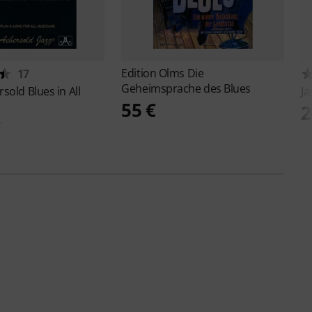
Edition Olms
Die
17
Geheimsprache des Blues
rsold
Blues in All
J
55 €
2
€