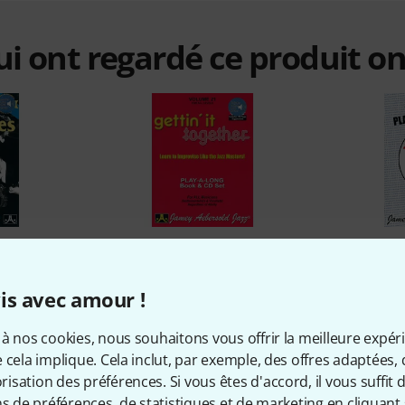
qui ont regardé ce produit on
%
10%
is avec amour !
ETÉ
ONT ACHETÉ
ON
St. Louis
Jamey Aebersold Gettin' It
Jamey Ae
à nos cookies, nous souhaitons vous offrir la meilleure expér
Together
 cela implique. Cela inclut, par exemple, des offres adaptées, 
€
27 €
sation des préférences. Si vous êtes d'accord, il vous suffit d'
ns de préférences, de statistiques et de marketing en cliquant 