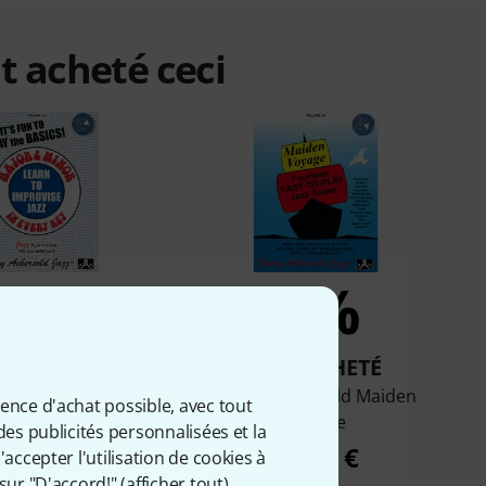
t acheté ceci
8%
6%
T ACHETÉ
ONT ACHETÉ
bersold Major And
Jamey Aebersold Maiden
ience d'achat possible, avec tout
Minor
Voyage
des publicités personnalisées et la
24,70 €
20,80 €
accepter l'utilisation de cookies à
sur "D'accord!" (
afficher tout
).