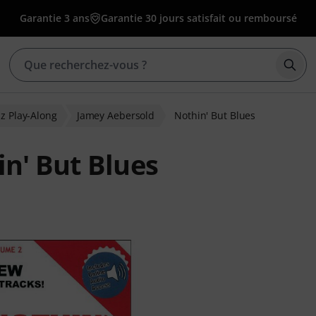
Garantie 3 ans
Garantie 30 jours satisfait ou remboursé
Déma
zz Play-Along
Jamey Aebersold
Nothin' But Blues
n' But Blues
ns clients