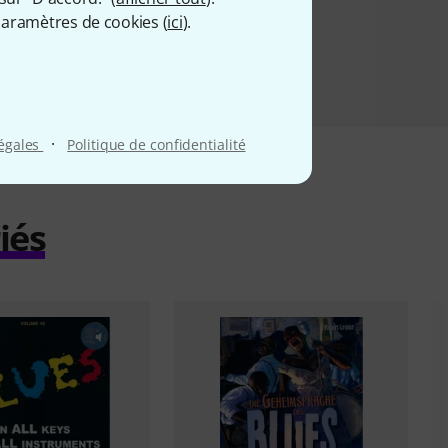
aramètres de cookies (
ici
).
·
légales
Politique de confidentialité
iés