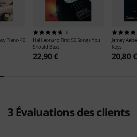
6
asy Piano 40
Hal Leonard
First 50 Songs You
Jamey Aebe
Should Bass
Keys
22,90 €
20,80 
3
Évaluations des clients