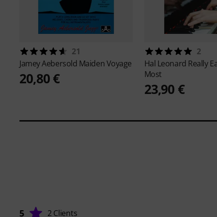
21
2
Jamey Aebersold
Maiden Voyage
Hal Leonard
Really E
Most
20,80 €
23,90 €
5
2 Clients