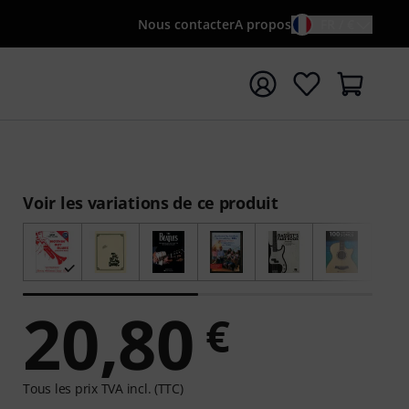
Nous contacter
A propos
FR / €
rrer la recherche avec le terme de recherche {searchTerm
Voir les variations de ce produit
20,80
€
Tous les prix TVA incl. (TTC)